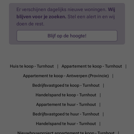
slaapkamer, alsook een tweede badkamer met douche en enkele
wastafel. Kelder Bij het appartement hoort eveneens een private
Er verschijnen dagelijks nieuwe woningen.
Wij
kelderberging. Buitenruimte Het appartement beschikt over maar
blijven voor je zoeken.
Stel een alert in en wij
liefst drie terrassen. Extra: -4 airco-units aanwezig -Private
doen de rest.
kelderberging inbegrepen * Vermelde oppervlakte/afmetingen zijn
indicatief. Oppervlakte conform EPC. * Stedenbouwkundige
Blijf op de hoogte!
inlichtingen in aanvraag. Gmo in aanvraag.
Meer weten?
Huis te koop - Turnhout
Appartement te koop - Turnhout
Appartement te koop - Antwerpen (Provincie)
Bedrijfsvastgoed te koop - Turnhout
Handelspand te koop - Turnhout
Appartement te huur - Turnhout
Bedrijfsvastgoed te huur - Turnhout
Handelspand te huur - Turnhout
Nieuwbouwproject appartement te koop - Turnhout