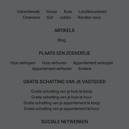
Daarmee is er voor diverse budgetten aanbod
aanwezig.
Vakantieweb
Gocar
Rula
Landbouwleven
Cinenews
Out
Jobbo
Rendez-vous
De gemeente beschikt over goede verbindingen met
ARTIKELS
snelwegen zoals A21/E34 die zes minuten rijden is
vanaf het centrum, naast belangrijke regionale wegen
Blog
als N12 en R13. Openbaar vervoer wordt geboden
door tientallen buslijnen die Turnhout verbinden met
PLAATS EEN ZOEKERTJE
naburige dorpen en steden zoals Hoogstraten of Geel.
Huis verkopen
Huis verhuren
Appartement verkopen
Appartement verhuren
Andere
Op het gebied van voorzieningen telt Turnhout twaalf
kinderdagverblijven, zeventien kleuterscholen en
GRATIS SCHATTING VAN JE VASTGOED
vijftien lagere scholen plus zesendertig middelbare
Gratis schatting van je huis te koop
scholen verspreid over het grondgebied. Voor
Gratis schatting van je huis te huur
dagelijkse boodschappen zijn er onder meer vijf
Gratis schatting van je appartement te koop
Carrefour-supermarkten aanwezig naast Delhaize-
Gratis schatting van je appartement te huur
winkels en biologische winkels als Bio-Planet.
SOCIALE NETWERKEN
De stad faciliteert ook deelmobiliteit via zeven