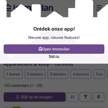
Ontdek onze app!
Nieuwe app, nieuwe features!
Open Immovlan
Niet nu
Appartement te koop - Turnhout
1 kamer
2 kamers
3 kamers
4 kamers
Tuin
103 zoekertjes (1 - 20)
Blijf op de hoogte!