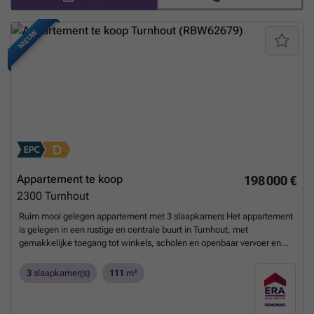
eigen thuis te creëren tesamen met een interieuradviseur. Contacteer
ons voor een afspraak op kantoor om het ideale appartement binnen u
budget uit te zoeken via ### of ### - wet Breyne 100%
NIEUW
voltooiingswaarborg
Meer weten?
Appartement te koop
198 000 €
2300
Turnhout
Ruim mooi gelegen appartement met 3 slaapkamers Het appartement
is gelegen in een rustige en centrale buurt in Turnhout, met
gemakkelijke toegang tot winkels, scholen en openbaar vervoer en
bestaat uit inkomhal, leefruimte, keuken, toilet, badkamer met
douche, toilet en lavabo in meubel, 3 slaapkamers met toegang tot
3
slaapkamer(s)
111
m²
terras. Bijzonderheden: - Autostaanplaats verplicht aan te kopen voor
25.000 euro - Terrassen recent vernieuwd - EPC D score dus geen
renovatieplicht - Onmiddellijk vrij
Meer weten?