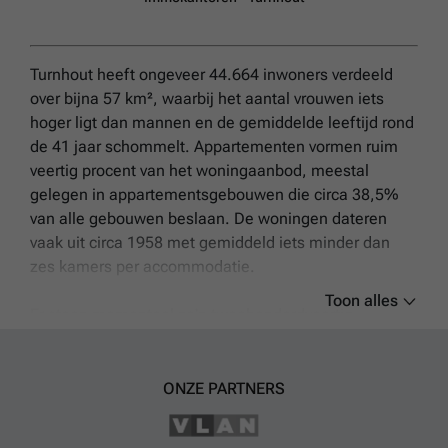
Turnhout heeft ongeveer 44.664 inwoners verdeeld
over bijna 57 km², waarbij het aantal vrouwen iets
hoger ligt dan mannen en de gemiddelde leeftijd rond
de 41 jaar schommelt. Appartementen vormen ruim
veertig procent van het woningaanbod, meestal
gelegen in appartementsgebouwen die circa 38,5%
van alle gebouwen beslaan. De woningen dateren
vaak uit circa 1958 met gemiddeld iets minder dan
zes kamers per accommodatie.
Toon alles
Er staan momenteel zo'n tweehonderdveertig
appartementen te koop met een gemiddelde prijs
rond de 274.000 euro. De prijzen variëren daarbij
sterk; het goedkoopste appartement kost ongeveer
ONZE PARTNERS
149.000 euro terwijl het duurste appartement bijna
één miljoen euro waard is (rond de 997.000 euro).