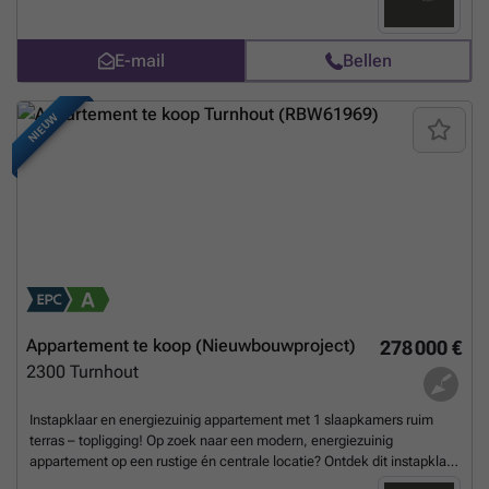
aan op de volledig uitgeruste open keuken met moderne toestellen
(vaatwasser, oven, inductiekookplaat met dampkap, koelkast en
E-mail
Bellen
spoelbak). Via de nachthal bereikt u de stijlvolle slaapkamer met
aansluitend de badkamer voorzien van een lavabo, ruime
inloopdouche en voldoende opbergruimte. Daarnaast geniet u van
NIEUW
extra opslag dankzij de praktische wasplaats/berging. Extra troeven:
Ondergrondse autostaanplaats, privatieve kelderberging én
fietsenberging inbegrepen Verkoop onder BTW-stelsel (6% BTW
mogelijk bij voorwaarden) De ligging is een absolute meerwaarde:
rustig wonen op wandelafstand van de Grote Markt en het Stadspark,
met tegelijk een vlotte verbinding via de E34 (Antwerpen–Eindhoven).
Dit appartement is ideaal voor eigen bewoning of als investering,
momenteel met een stabiele huurder. Foto’s zijn ter illustratie en
gebaseerd op een voorbeeldwoning. 👉 Interesse? Contacteer ons
vandaag nog voor een bezoek en ontdek dit unieke aanbod!
Meer
weten?
Appartement te koop (Nieuwbouwproject)
278 000 €
2300
Turnhout
Instapklaar en energiezuinig appartement met 1 slaapkamers ruim
terras – topligging! Op zoek naar een modern, energiezuinig
appartement op een rustige én centrale locatie? Ontdek dit instapklare
pareltje met EPC A-label en goedgekeurde elektriciteit! Dit lichtrijke