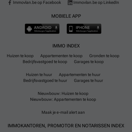
Immovlan.be op Facebook
Immovlan.be op LinkedIn
Cambio-autodeelstations en één Blue-bike
fietsstation; elektrische voertuigen kunnen terecht bij
MOBIELE APP
zeven oplaadpunten verspreid in Turnhout.
IMMO INDEX
Huizen te koop
Appartementen te koop
Gronden te koop
Bedrijfsvastgoed te koop
Garages te koop
Huizen te huur
Appartementen te huur
Bedrijfsvastgoed te huur
Garages te huur
Nieuwbouw: Huizen te koop
Nieuwbouw: Appartementen te koop
Maak je e-mail alert aan
IMMOKANTOREN, PROMOTOR EN NOTARISSEN INDEX