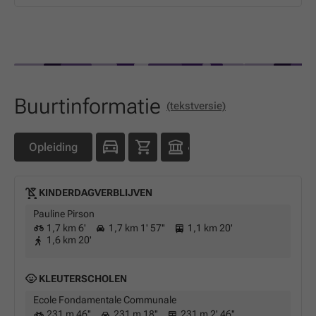
Buurtinformatie
(tekstversie)
Opleiding
KINDERDAGVERBLIJVEN
Pauline Pirson
1,7 km 6'
1,7 km 1' 57''
1,1 km 20'
1,6 km 20'
KLEUTERSCHOLEN
Ecole Fondamentale Communale
231 m 46''
231 m 18''
231 m 2' 46''