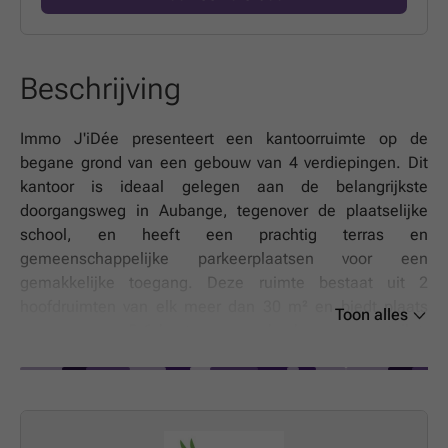
Beschrijving
Immo J'iDée presenteert een kantoorruimte op de
begane grond van een gebouw van 4 verdiepingen. Dit
kantoor is ideaal gelegen aan de belangrijkste
doorgangsweg in Aubange, tegenover de plaatselijke
school, en heeft een prachtig terras en
gemeenschappelijke parkeerplaatsen voor een
gemakkelijke toegang. Deze ruimte bestaat uit 2
hoofdruimten van elk meer dan 30 m² en biedt plaats
Toon alles
aan ongeveer 5-6 kantoren, een keuken en een toilet.
Een zij-ingang biedt directe toegang zonder de
gemeenschappelijke ruimten van het gebouw te
betreden. Het kantoor heeft 3 terrassen (1 aan elke
kant), die zorgen voor veel daglicht en een aangename