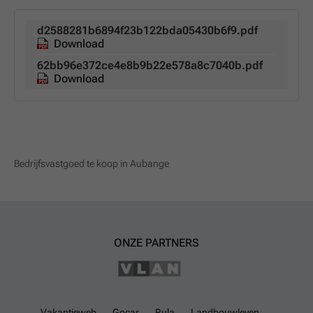
d2588281b6894f23b122bda05430b6f9.pdf
Download
62bb96e372ce4e8b9b22e578a8c7040b.pdf
Download
Bedrijfsvastgoed te koop in Aubange
ONZE PARTNERS
Vakantieweb
Gocar
Rula
Landbouwleven