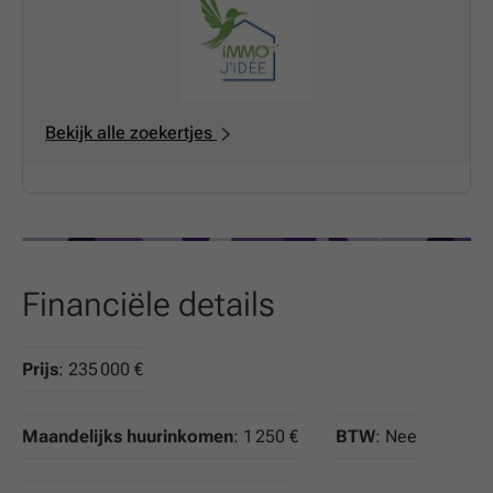
leefomgeving. Het kantoor heeft ook 2 kelders voor
opslag. De kantoren worden momenteel verhuurd aan
een bedrijf voor €1.250/maand (het contract is ingegaan
in maart 2024 en loopt voor 1 jaar met stilzwijgende
verlenging) Voor een investeerder, rentabiliteit van 6%
Bekijk alle zoekertjes
bruto. Bezichtiging onmiddellijk mogelijk op afspraak.
Informatie van de beheerder in afwachting (GS immo)
Financiële details
Prijs
: 235 000 €
Maandelijks huurinkomen
: 1 250 €
BTW
: Nee