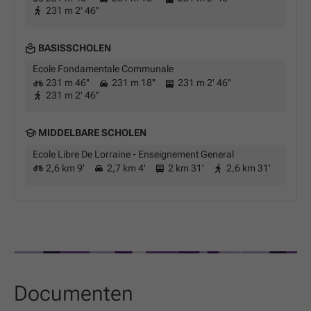
231 m 2' 46''
BASISSCHOLEN
Ecole Fondamentale Communale
231 m 46''
231 m 18''
231 m 2' 46''
231 m 2' 46''
MIDDELBARE SCHOLEN
Ecole Libre De Lorraine - Enseignement General
2,6 km 9'
2,7 km 4'
2 km 31'
2,6 km 31'
Documenten