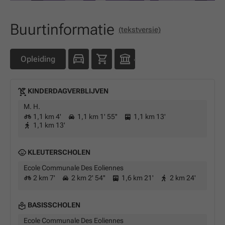
Buurtinformatie
(tekstversie)
Opleiding
KINDERDAGVERBLIJVEN
M. H.
1,1 km 4'
1,1 km 1' 55''
1,1 km 13'
1,1 km 13'
KLEUTERSCHOLEN
Ecole Communale Des Eoliennes
2 km 7'
2 km 2' 54''
1,6 km 21'
2 km 24'
BASISSCHOLEN
Ecole Communale Des Eoliennes