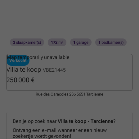
3
slaapkamer(s)
172
m²
1
garage
1
badkamer(s)
Map temporarily unavailable
Verkocht
Villa te koop
VBE21445
250 000 €
Rue des Caracoles 236
5651 Tarcienne
Ben je op zoek naar
Villa te koop - Tarcienne
?
Ontvang een e-mail wanneer er een nieuw
zoekertje wordt gevonden!