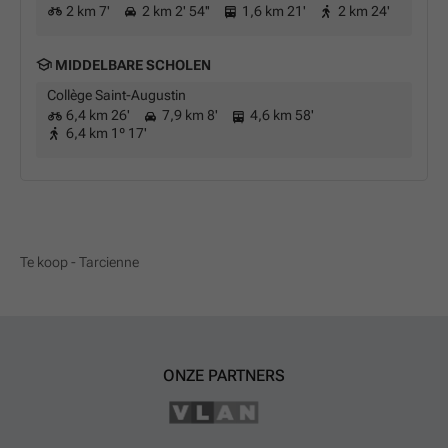
2 km 7'
2 km 2' 54''
1,6 km 21'
2 km 24'
MIDDELBARE SCHOLEN
Collège Saint-Augustin
6,4 km 26'
7,9 km 8'
4,6 km 58'
6,4 km 1º 17'
Te koop - Tarcienne
ONZE PARTNERS