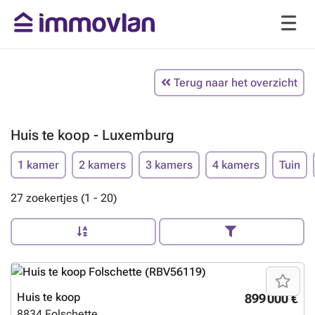
Terug naar het overzicht
Huis te koop - Luxemburg
1 kamer
2 kamers
3 kamers
4 kamers
Tuin
27 zoekertjes (1 - 20)
Huis te koop
899 000 €
8834
Folschette