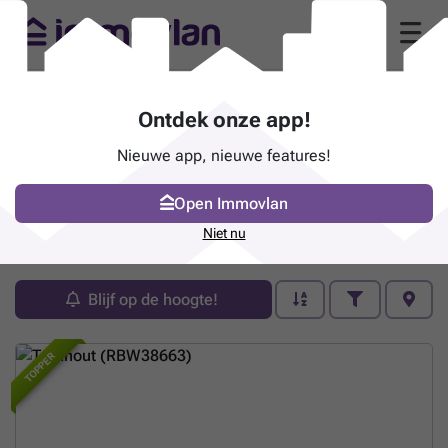
Ontdek onze app!
Nieuwe app, nieuwe features!
Open Immovlan
Pand te koop - Turnhout
Niet nu
168 zoekertjes (1 - 20)
Blijf op de hoogte!
TOPPER