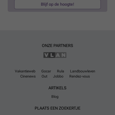
stabiele huurder. Foto’s zijn ter illustratie en gebaseerd op een
Blijf op de hoogte!
voorbeeldwoning. 👉 Interesse? Contacteer ons vandaag nog voor
een bezoek en ontdek dit unieke aanbod!
Meer weten?
ONZE PARTNERS
Vakantieweb
Gocar
Rula
Landbouwleven
Cinenews
Out
Jobbo
Rendez-vous
ARTIKELS
Blog
PLAATS EEN ZOEKERTJE