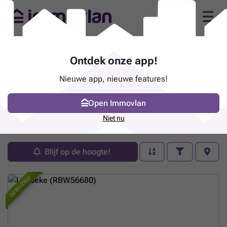
Ontdek onze app!
Nieuwe app, nieuwe features!
Open Immovlan
Pand te koop - Lebbeke
Niet nu
38 zoekertjes (1 - 20)
Blijf op de hoogte!
GEWIJZIGD