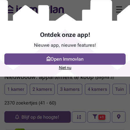
Ontdek onze app!
Nieuwe app, nieuwe features!
Open Immovlan
Niet nu
Nieuwbouw: appartement te koop
(pagina 3)
1 kamer
2 kamers
3 kamers
4 kamers
Tuin
2370 zoekertjes (41 - 60)
Blijf op de hoogte!
+1