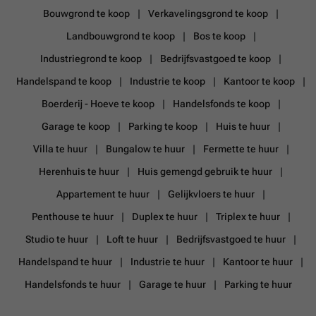
Bouwgrond te koop
Verkavelingsgrond te koop
Landbouwgrond te koop
Bos te koop
Industriegrond te koop
Bedrijfsvastgoed te koop
Handelspand te koop
Industrie te koop
Kantoor te koop
Boerderij - Hoeve te koop
Handelsfonds te koop
Garage te koop
Parking te koop
Huis te huur
Villa te huur
Bungalow te huur
Fermette te huur
Herenhuis te huur
Huis gemengd gebruik te huur
Appartement te huur
Gelijkvloers te huur
Penthouse te huur
Duplex te huur
Triplex te huur
Studio te huur
Loft te huur
Bedrijfsvastgoed te huur
Handelspand te huur
Industrie te huur
Kantoor te huur
Handelsfonds te huur
Garage te huur
Parking te huur