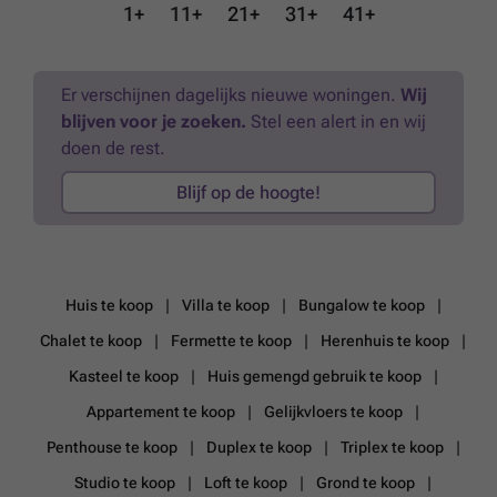
1+
11+
21+
31+
41+
van de diversiteit in de koningin der badsteden.Het prachtige gebouw
komt van de hand van het bekende architectenbureau B2Ai. Het
golvend silhouette van Crystal Residence past perfect bij de
omgeving. In de appartementen van Crystal Residence werd kosten
Er verschijnen dagelijks nieuwe woningen.
Wij
nog moeite gespaard om er voor jou een echte tweede thuis van te
blijven voor je zoeken.
Stel een alert in en wij
maken, voorzien van alle luxeBInnen dit project vind je alle
mogelijkheden terug. Het project biedt zowel 1-slaapkamer, 2-
doen de rest.
slaapkamer, studio's als penthouses aan! Voor ieder wat wils!
Meer
weten?
Blijf op de hoogte!
Huis te koop
Villa te koop
Bungalow te koop
Chalet te koop
Fermette te koop
Herenhuis te koop
Kasteel te koop
Huis gemengd gebruik te koop
Appartement te koop
Gelijkvloers te koop
Penthouse te koop
Duplex te koop
Triplex te koop
Studio te koop
Loft te koop
Grond te koop