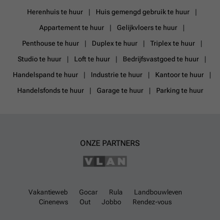
Herenhuis te huur
Huis gemengd gebruik te huur
Appartement te huur
Gelijkvloers te huur
Penthouse te huur
Duplex te huur
Triplex te huur
Studio te huur
Loft te huur
Bedrijfsvastgoed te huur
Handelspand te huur
Industrie te huur
Kantoor te huur
Handelsfonds te huur
Garage te huur
Parking te huur
ONZE PARTNERS
Vakantieweb
Gocar
Rula
Landbouwleven
Cinenews
Out
Jobbo
Rendez-vous