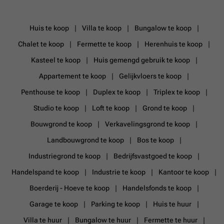
Huis te koop
Villa te koop
Bungalow te koop
Chalet te koop
Fermette te koop
Herenhuis te koop
Kasteel te koop
Huis gemengd gebruik te koop
Appartement te koop
Gelijkvloers te koop
Penthouse te koop
Duplex te koop
Triplex te koop
Studio te koop
Loft te koop
Grond te koop
Bouwgrond te koop
Verkavelingsgrond te koop
Landbouwgrond te koop
Bos te koop
Industriegrond te koop
Bedrijfsvastgoed te koop
Handelspand te koop
Industrie te koop
Kantoor te koop
Boerderij - Hoeve te koop
Handelsfonds te koop
Garage te koop
Parking te koop
Huis te huur
Villa te huur
Bungalow te huur
Fermette te huur