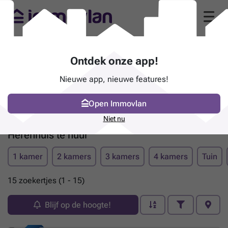
Ontdek onze app!
Nieuwe app, nieuwe features!
Open Immovlan
Niet nu
Herenhuis te huur
1 kamer
2 kamers
3 kamers
4 kamers
Tuin
15 zoekertjes (1 - 15)
Blijf op de hoogte!