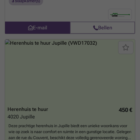
3
slaapkamer(s)
van 20m². 2de verdieping met 2 slaapkamers (3,8x4m en 5x2,90m) en
badkamer (dubbele lavabo in badkamermeubel met veel kasten,
inloopdouche), aparte toilet. 3de verdieping met polyvalente ruimte
(bureau, tv-kamer, slaapkamer, logeerkamer....) en zolderruimte
E-mail
Bellen
(bergruimte). EPC nog niet afgeleverd wegens vernieuwbouw.
Warmtepomp. Zonnepanelen. Er is een betaalparking vlakbij waar je
een abonnement kan nemen. De lift gaat tot de 2de verdieping.
Meer
weten?
Herenhuis te huur
450 €
4020
Jupille
Deze prachtige herenhuis in Jupille biedt een unieke woonkans voor
wie op zoek is naar comfort en ruimte in een gunstige locatie. Gelegen
aan de rue du Couvent, beschikt deze volledig gerenoveerde woning