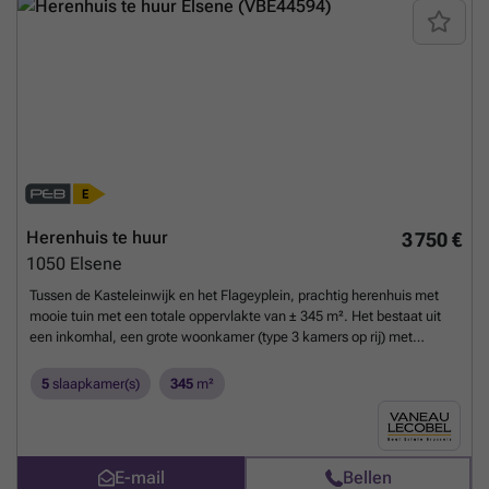
uitstekende ligging. Onmiddellijk beschikbaar. Een bezoek is absoluut
de moeite waard!
Meer weten?
Herenhuis te huur
3 750 €
1050
Elsene
Tussen de Kasteleinwijk en het Flageyplein, prachtig herenhuis met
mooie tuin met een totale oppervlakte van ± 345 m². Het bestaat uit
een inkomhal, een grote woonkamer (type 3 kamers op rij) met
functionele open haard, een volledig uitgeruste keuken, 5 mooie
slaapkamers, een badkamer en douche, 2 douchekamers en een
5
slaapkamer(s)
345
m²
wasplaats. Mooi terras met uitzicht op een stadstuin (± 70 m²) met
een mooie Japanse kersenboom op het westen. Kelder en een garage
op niveau - 1. Alle lasten zijn individueel. PEB E. Exclusief te
ontdekken bij Vaneau Lecobel!!
Meer weten?
E-mail
Bellen