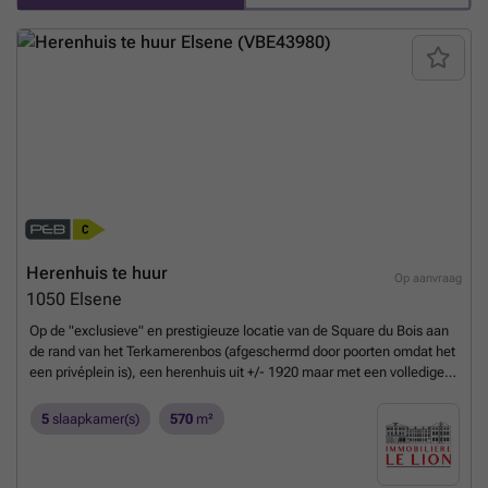
Herenhuis te huur
Op aanvraag
1050
Elsene
Op de "exclusieve" en prestigieuze locatie van de Square du Bois aan
de rand van het Terkamerenbos (afgeschermd door poorten omdat het
een privéplein is), een herenhuis uit +/- 1920 maar met een volledige
hedendaagse metamorfose uitgevoerd door het 3e Bureau in 2013.
Gebouwde oppervlakte +/- 793 m2 inclusief terras, gelegen op een
5
slaapkamer(s)
570
m²
terrein van +/- 202 m2. Lift. EPB C: 25kgCo2/m2.jaar
Meer weten?