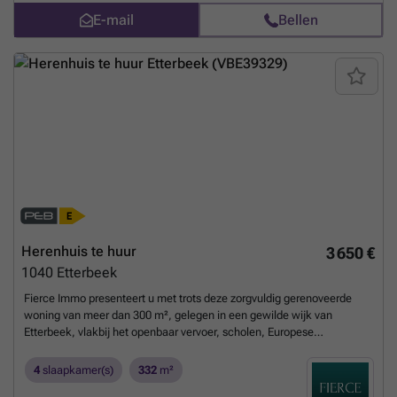
E-mail
Bellen
Herenhuis te huur
3 650 €
1040
Etterbeek
Fierce Immo presenteert u met trots deze zorgvuldig gerenoveerde
woning van meer dan 300 m², gelegen in een gewilde wijk van
Etterbeek, vlakbij het openbaar vervoer, scholen, Europese
instellingen en ambassades. De indeling is als volgt: grote inkomhal
met trap, ruime woonkamer met open haard, een volledig uitgeruste
4
slaapkamer(s)
332
m²
open keuken, apart gastentoiletten, 4 slaapkamers, een bureau, een