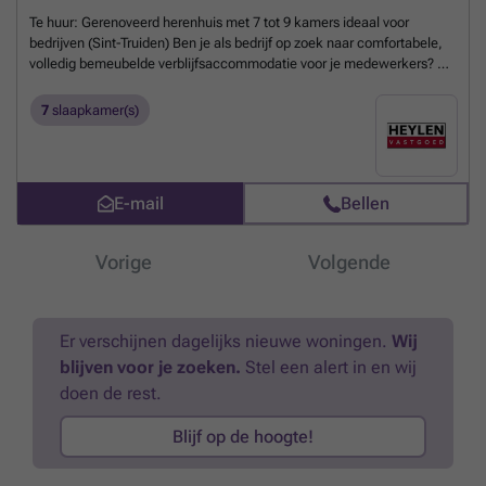
Te huur: Gerenoveerd herenhuis met 7 tot 9 kamers ideaal voor
bedrijven (Sint-Truiden) Ben je als bedrijf op zoek naar comfortabele,
volledig bemeubelde verblijfsaccommodatie voor je medewerkers? Dit
recent gerenoveerde herenhuis in hartje Sint-Truiden biedt precies wat
je nodig hebt. Opties & Prijzen ·7 kamers aan 400/maand per kamer
7
slaapkamer(s)
Totale huur: 2.800/maand ·Uitbreiding mogelijk naar 9 kamers
Kenmerken van het pand ·Volledig gerenoveerd, instapklaar
·Bemeubelde kamers (meubilair inbegrepen in de huurprijs) ·Gedeelde
badkamer met meerdere douches en toiletten ·Koer met buitenruimte
E-mail
Bellen
·Ideaal voor bedrijven die kwalitatief en verzorgd onderdak zoeken
voor personeel Praktisch De huurder staat zelf in voor aansluiting en
verbruik van: ·Gas ·Water ·Elektriciteit ·Internet
Meer weten?
Vorige
Volgende
Er verschijnen dagelijks nieuwe woningen.
Wij
blijven voor je zoeken.
Stel een alert in en wij
doen de rest.
Blijf op de hoogte!