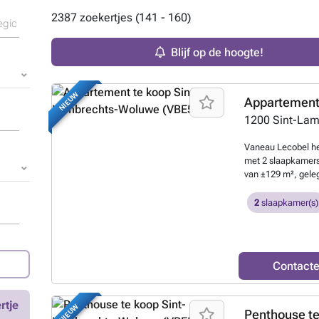
2387 zoekertjes (141 - 160)
Blijf op de hoogte!
NIEUW
1200
Sint-La
Vaneau Lecobel he
met 2 slaapkamers
van ±129 m², geleg
project Malou View
Woluwe, in een gr
2
slaapkamer(s)
licht bestaat het 
ingebouwde vestiai
leefruimte van ±45
en toegang tot een
Contact
met vrij uitzicht 
twee ruime slaapk
ouderlijke suite m
rtje
NIEUW
en afzonderlijk pr