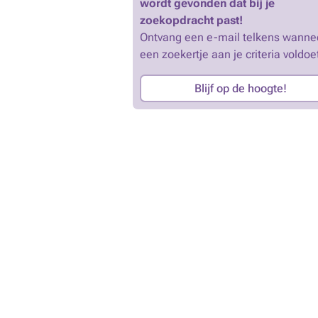
wordt gevonden dat bij je
zoekopdracht past!
Ontvang een e-mail telkens wanne
een zoekertje aan je criteria voldoe
Blijf op de hoogte!