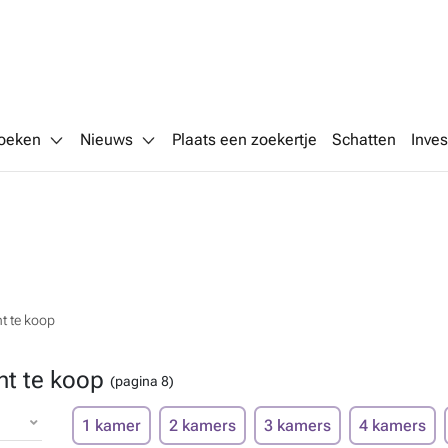
oeken
Nieuws
Plaats een zoekertje
Schatten
Inves
 te koop
t te koop
(pagina 8)
1 kamer
2 kamers
3 kamers
4 kamers