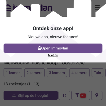
Ontdek onze app!
Nieuwe app, nieuwe features!
Open Immovlan
Niet nu
Nieuwbouw: huis te koop - Oosterzele
1 kamer
2 kamers
3 kamers
4 kamers
Tuin
13 zoekertjes (1 - 13)
Blijf op de hoogte!
+1