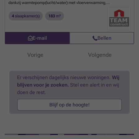
dankzij warmtepomp(lucht/water) met vloerverwarming,
ventilatiesysteem met dubbele luchtstroom en warmterecuperatie
(systeem D), driedubbele beglazing, 13 zonnepanelen (445wp),
4
slaapkamer(s)
183
m²
performante isolatie en hoogwaardige afwerking door ons sterk
lastenboek. Het ontwerp kan nog volledig aan uw smaak worden
aangepast alsook de indeling en de afwerkingsgraad. Meer info via
E-mail
Bellen
Team Construct op het nummer: ### De prijs bedraagt ALL-IN :
677.840€ (Grond + registratie + notaris + woning + 21% btw +
aansluitingskosten nutsvoorziening)
Meer weten?
Vorige
Volgende
Er verschijnen dagelijks nieuwe woningen.
Wij
blijven voor je zoeken.
Stel een alert in en wij
doen de rest.
Blijf op de hoogte!