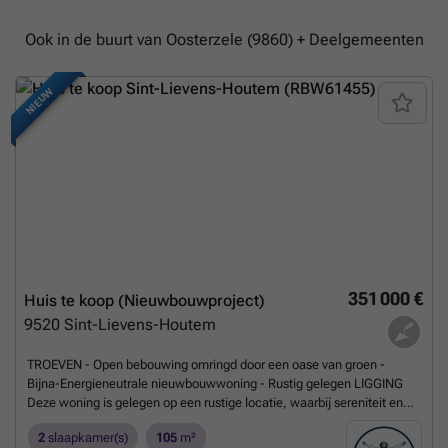
Ook in de buurt van Oosterzele (9860) + Deelgemeenten
NIEUW
351 000 €
Huis te koop (Nieuwbouwproject)
9520
Sint-Lievens-Houtem
TROEVEN - Open bebouwing omringd door een oase van groen -
Bijna-Energieneutrale nieuwbouwwoning - Rustig gelegen LIGGING
Deze woning is gelegen op een rustige locatie, waarbij sereniteit en
een groene omgeving hand in hand gaan. Het biedt u de unieke kans
2
slaapkamer(s)
105
m²
om te wonen in de pittoreske omgeving van de Vlaamse Ardennen.