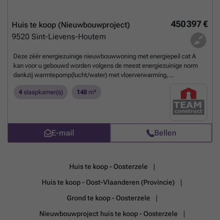
450 397 €
Huis te koop (Nieuwbouwproject)
9520
Sint-Lievens-Houtem
Deze zéér energiezuinige nieuwbouwwoning met energiepeil cat A
kan voor u gebouwd worden volgens de meest energiezuinige norm
dankzij warmtepomp(lucht/water) met vloerverwarming,
ventilatiesysteem met dubbele luchtstroom en warmterecuperatie
4
slaapkamer(s)
148
m²
(systeem D), driedubbele beglazing, 13 zonnepanelen(445wp),
performante isolatie en hoogwaardige afwerking door ons sterk
lastenboek. Het ontwerp kan nog volledig aan uw smaak worden
aangepast alsook de indeling en de afwerkingsgraad. Meer info via
Team Construct op het nummer: ### De prijs bedraagt ALL-IN :
E-mail
Bellen
535.135€ (Grond + registratie + notaris + woning + 21% btw +
aansluitingskosten nutsvoorziening)
Meer weten?
Huis te koop - Oosterzele
Huis te koop - Oost-Vlaanderen (Provincie)
Grond te koop - Oosterzele
Nieuwbouwproject huis te koop - Oosterzele