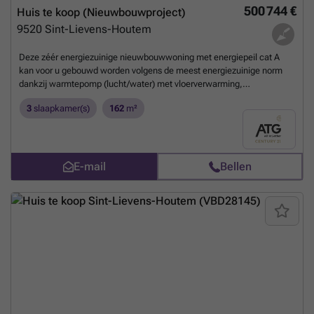
500 744 €
Huis te koop (Nieuwbouwproject)
bezoek op ###
Meer weten?
9520
Sint-Lievens-Houtem
Deze zéér energiezuinige nieuwbouwwoning met energiepeil cat A
kan voor u gebouwd worden volgens de meest energiezuinige norm
dankzij warmtepomp (lucht/water) met vloerverwarming,
ventilatiesysteem met dubbele luchtstroom en warmterecuperatie
3
slaapkamer(s)
162
m²
(systeem D), driedubbele beglazing, 13 zonnepanelen (445wp),
performante isolatie en hoogwaardige afwerking door ons sterk
lastenboek. Het ontwerp kan nog volledig aan uw smaak worden
aangepast alsook de indeling en de afwerkingsgraad. De prijs
bedraagt ALL-IN : 582.355€ (Grond + registratie + notaris + woning +
E-mail
Bellen
21% btw + aansluitingskosten nutsvoorziening)
Meer weten?