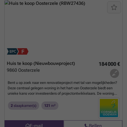
Huis te koop (Nieuwbouwproject)
184 000 €
9860
Oosterzele
Bent u op zoek naar een renovatieproject met tal van mogelijkheden?
Deze centraal gelegen woning in het hart van Oosterzele biedt een
unieke kans voor investeerders of projectontwikkelaars. De woning
dient volledig gerenoveerd te worden, aantrekkelijke ligging op
wandelafstand van winkels, scholen en openbaar vervoer. Een
2
slaapkamer(s)
121
m²
absolute troef is de ruime en mooie tuin, waar u in alle rust kunt
genieten van groen en privacy. Het perceel biedt bovendien
interessante mogelijkheden voor verdere ontwikkeling, afhankelijk
E-mail
Bellen
van de geldende stedenbouwkundige voorschriften. Dankzij de