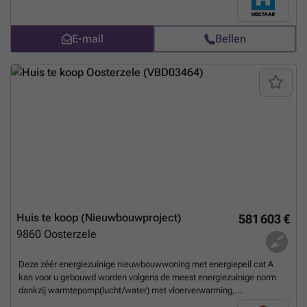
onze betrouwbare partnerleveranciers kies je zelf de materialen en
afwerking volgens smaak en budget.Indeling van de
E-mail
Bellen
woningen:Gelijkvloers: inkomhal met gastentoilet, lichtrijke leefruimte
met open keuken en een inpandige garage. Verdieping: nachthal met
apart toilet, 3 ruime slaapkamers en badkamer met ligbad, douche en
dubbel lavabomeubel.Zolder: toegankelijk via het zolderluik - ideaal
als extra opbergruimte. Troeven van deze woningen: Energiezuinig en
toekomstgericht wonen Verwarming via lucht/water warmtepomp
met vloerverwarming Ruime percelen met zicht op groen
Regenwaterput 7.500l (aangesloten op
toiletten/wasmachine/buitenkraan) Inpandige garage Ben je op zoek
naar een nieuwe thuis? Neem gerust contact met ons op voor een
afspraak.(Foto's zijn referentiebeelden van voorgaande
projecten)
Meer weten?
Huis te koop (Nieuwbouwproject)
581 603 €
9860
Oosterzele
Deze zéér energiezuinige nieuwbouwwoning met energiepeil cat A
kan voor u gebouwd worden volgens de meest energiezuinige norm
dankzij warmtepomp(lucht/water) met vloerverwarming,
ventilatiesysteem met dubbele luchtstroom en warmterecuperatie