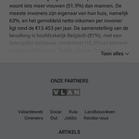
woont iets meer vrouwen (51,9%) dan mannen. De
meeste inwoners zijn eigenaar van hun huis, namelijk
63%, en het gemiddeld netto-inkomen per inwoner
ligt rond de €13.453 per jaar. De samenstelling van de
bevolking is hoofdzakelijk Belgisch (81%), met een
belangrijke Italiaanse minderheid (10,3%) en kleinere
groepen uit Marokko, Turkije, Spanje, Frankrijk,
Toon alles
Roemenië en andere landen.
De woningvoorraad in Saint-Nicolas bestaat
voornamelijk uit huizen; 83,5% van de gebouwen zijn
ONZE PARTNERS
woningen tegenover 16,5% appartementen. Van de
bebouwing is 51% gesloten bebouwing, 25,2% half
open bebouwing en 5% open bebouwing zoals
boerderijen. De huizen dateren veelal van rond 1931
Vakantieweb
Gocar
Rula
Landbouwleven
en hebben gemiddeld ongeveer 5,4 kamers, iets
Cinenews
Out
Jobbo
Rendez-vous
minder dan het nationale gemiddelde. Er zijn 51
ARTIKELS
huizen te koop in deze gemeente met een