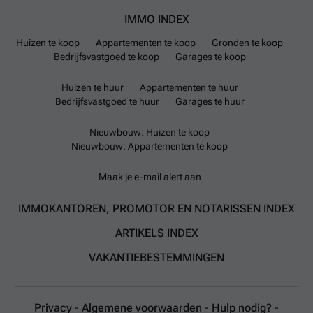
Lidl en een Colruyt in de gemeente. Er is geen aanbod
IMMO INDEX
van gedeelde fietsen of auto's en er zijn geen
laadpalen voor elektrische voertuigen bekend. De
Huizen te koop
Appartementen te koop
Gronden te koop
dichtstbijzijnde luchthaven is Liège Airport, bereikbaar
Bedrijfsvastgoed te koop
Garages te koop
in 7 minuten met de auto of 32 minuten met het
Huizen te huur
Appartementen te huur
openbaar vervoer.
Bedrijfsvastgoed te huur
Garages te huur
Nieuwbouw: Huizen te koop
Nieuwbouw: Appartementen te koop
Maak je e-mail alert aan
IMMOKANTOREN, PROMOTOR EN NOTARISSEN INDEX
ARTIKELS INDEX
VAKANTIEBESTEMMINGEN
Privacy
-
Algemene voorwaarden
-
Hulp nodig?
-