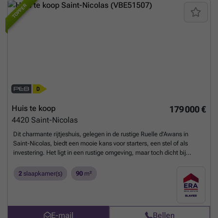
TOPPER
Huis te koop
179 000 €
4420
Saint-Nicolas
Dit charmante rijtjeshuis, gelegen in de rustige Ruelle d'Awans in
Saint-Nicolas, biedt een mooie kans voor starters, een stel of als
investering. Het ligt in een rustige omgeving, maar toch dicht bij
scholen, openbaar vervoer en voorzieningen. De begane grond
bestaat uit een lichte woonkamer die uitkomt op de eetkamer en een
2
slaapkamer(s)
90
m²
functionele keuken met veel opbergruimte. Op de verdieping vindt u
twee comfortabele slaapkamers en een moderne doucheruimte met
toilet. Het grootste pluspunt is ongetwijfeld het prachtige terras van 40
m², een zeldzame buitenruimte in de stad, ideaal om te genieten van
E-mail
Bellen
mooie dagen, uw dierbaren te ontvangen of gewoon te ontspannen.