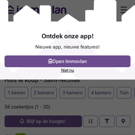
Ontdek onze app!
Nieuwe app, nieuwe features!
Open Immovlan
Niet nu
Huis te koop - Saint-Nicolas
1 kamer
2 kamers
3 kamers
4 kamers
Tuin
58 zoekertjes (1 - 20)
Blijf op de hoogte!