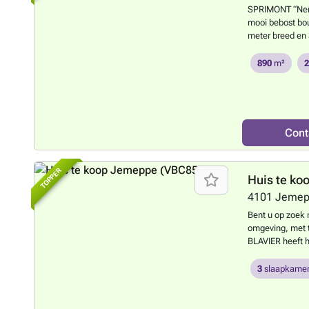
SPRIMONT “Neron
mooi bebost bou
meter breed en 
creatieve archit
overstromingsge
890
m²
door de eigenaa
afmetingen worde
bindend.
Meer 
Cont
TOPPER
Huis te ko
4101
Jemep
Bent u op zoek 
omgeving, met t
BLAVIER heeft h
verkeert in goed
wat renovatiew
3
slaapkamer
met apart toilet
keuken en een g
comfortabele sl