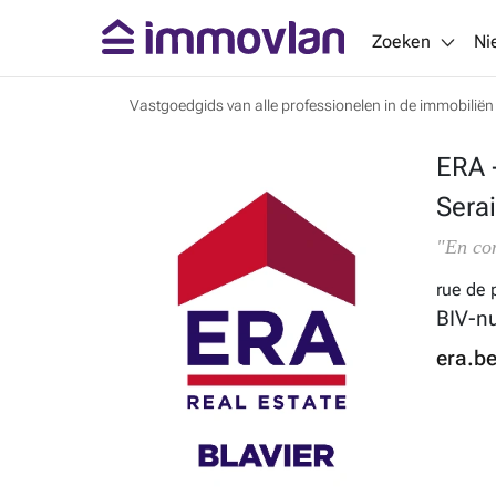
Zoeken
Ni
Vastgoedgids van alle professionelen in de immobiliën
ERA 
Sera
"En con
rue de 
BIV-n
era.be