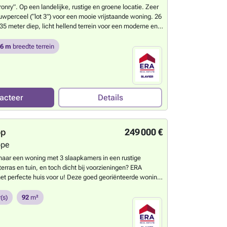
ry”. Op een landelijke, rustige en groene locatie. Zeer
wperceel (“lot 3”) voor een mooie vrijstaande woning. 26
35 meter diep, licht hellend terrein voor een moderne en
ectuur. Gelegen in een landelijke woonwijk die niet
voelig is. (Aanbod onder voorbehoud van aanvaarding
26 m
breedte terrein
r om al dan niet te verkopen) De informatie en
n louter ter indicatie verstrekt en zijn niet contractueel
weten?
acteer
Details
op
249 000 €
pe
naar een woning met 3 slaapkamers in een rustige
erras en tuin, en toch dicht bij voorzieningen? ERA
et perfecte huis voor u! Deze goed georiënteerde woning
e staat en heeft een praktische indeling, maar heeft wel
erken nodig. De woning beschikt over een ruime inkomhal
(s)
92
m²
, die toegang geeft tot lichte leefruimtes: een functionele
rote leef-/eetkamer. Op de eerste verdieping zijn drie
aapkamers en een badkamer. De kelder strekt zich uit