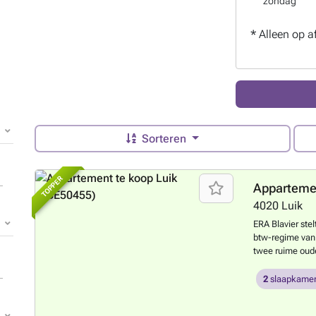
zondag
*
Alleen op a
Sorteren
TOPPER
Appartemen
4020
Luik
ERA Blavier stel
btw-regime van 
twee ruime oude
maximaal comfor
vloerverwarmin
2
slaapkamer
zuidoostelijke 
uitzicht op de M