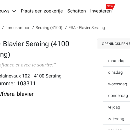
NEW
euws
Plaats een zoekertje
Schatten
Investeren
Immokantoor
Seraing (4100)
ERA - Blavier Seraing
- Blavier Seraing (4100
OPENINGSUREN E
ing)
maandag
fiance et avec le sourire!"
dinsdag
plainevaux 102 - 4100 Seraing
ummer
103311
woensdag
/fr/era-blavier
donderdag
vrijdag
zaterdag