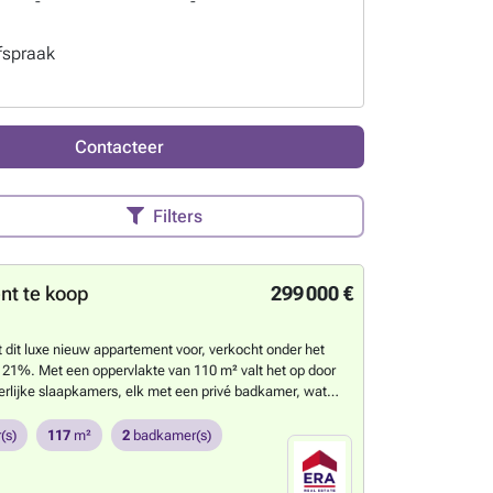
-
-
fspraak
Contacteer
Filters
t te koop
299 000 €
t dit luxe nieuw appartement voor, verkocht onder het
21%. Met een oppervlakte van 110 m² valt het op door
rlijke slaapkamers, elk met een privé badkamer, wat
t biedt. Het appartement is uitgerust met
g, hoogwaardige aluminium raamkozijnen en heeft een
(s)
117
m²
2
badkamer(s)
oriëntatie, waardoor het profiteert van een adembenemend
aas en uitzonderlijk veel lichtinval. Gelegen in een kleine