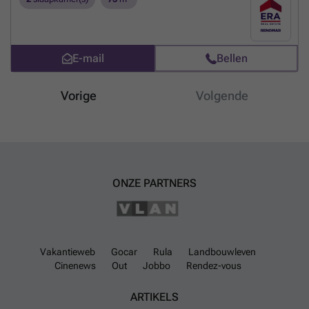
ligging midden in centrum Herentals - Fiets- en afvalberging
voorzien
Meer weten?
E-mail
Bellen
Vorige
Volgende
ONZE PARTNERS
Vakantieweb
Gocar
Rula
Landbouwleven
Cinenews
Out
Jobbo
Rendez-vous
ARTIKELS