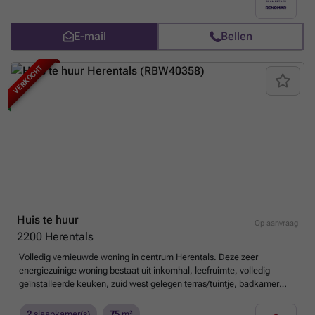
E-mail
Bellen
VERKOCHT
Huis te huur
Op aanvraag
2200
Herentals
Volledig vernieuwde woning in centrum Herentals. Deze zeer
energiezuinige woning bestaat uit inkomhal, leefruimte, volledig
geïnstalleerde keuken, zuid west gelegen terras/tuintje, badkamer
met douche en lavabo in meubel en 2 ruime slaapkamers.
Bijzonderheden: - Totale renovatie met A+ energiescore - Zeer goede
2
slaapkamer(s)
75
m²