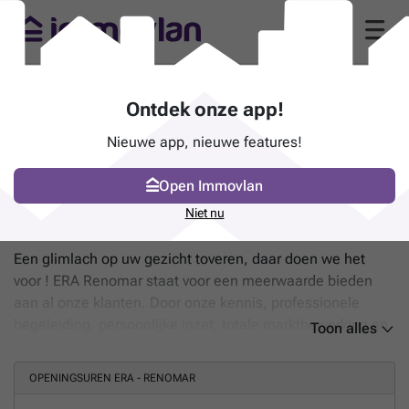
ERA - Renomar (2560 Bevel)
Ontdek onze app!
(pagina 2)
Nieuwe app, nieuwe features!
"Niemand gaat zo ver voor de verkoop
van uw woning."
Open Immovlan
Bevelsesteenweg 9 - 2560 Bevel
Niet nu
BIV-nummer
504.639
Een glimlach op uw gezicht toveren, daar doen we het
voor ! ERA Renomar staat voor een meerwaarde bieden
aan al onze klanten. Door onze kennis, professionele
begeleiding, persoonlijke inzet, totale marktbewerking en
Toon alles
een netwerk van 105 kantoren zorgen wij voor het best
mogelijke resultaat van uw vastgoedtransactie. Zoekt u
OPENINGSUREN ERA - RENOMAR
dat ene unieke pand, de beste mogelijke prijs voor uw