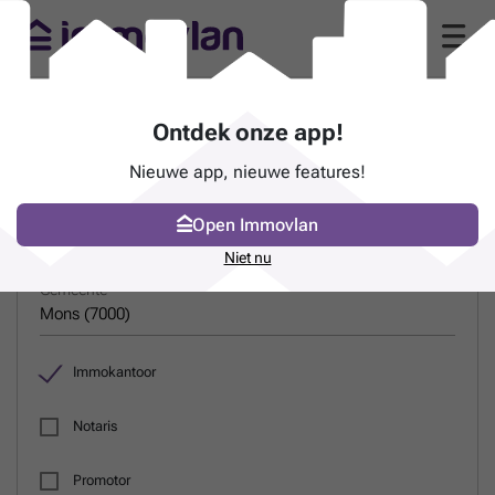
Gids van immokantoren in Mons (7000)
Ontdek onze app!
Nieuwe app, nieuwe features!
ZOEK EEN PROFESSIONAL
Open Immovlan
Naam
Niet nu
Gemeente
Immokantoor
Notaris
Promotor