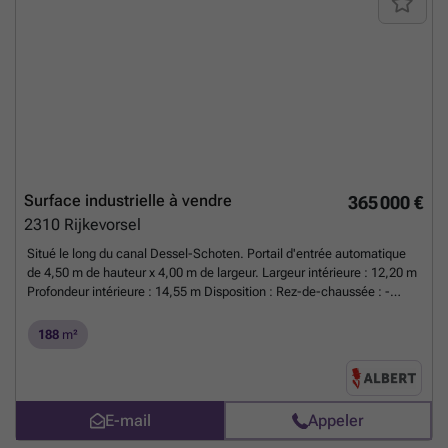
principalement double vitrage, partiellement simple vitrage - volets
roulants - deux numéros de maison possibles ! - route de la servitude
L'occupation est indicative Obligation de rénovation des bâtiments
résidentiels et non résidentiels applicable. Plus d'informations : ### .
PEB Tertiaire: label 'F'
En savoir plus ?
Surface industrielle à vendre
365 000 €
2310
Rijkevorsel
Situé le long du canal Dessel-Schoten. Portail d'entrée automatique
de 4,50 m de hauteur x 4,00 m de largeur. Largeur intérieure : 12,20 m
Profondeur intérieure : 14,55 m Disposition : Rez-de-chaussée : -
Atelier (100m²) - Toilettes - Salle d'exposition (60m²) - Espace de
stockage (17m²) Premier étage : - Salle d'exposition (123,50m²)
188
m²
Caractéristiques : - Porte automatique - Possibilité de reprise de
l'ascenseur de marchandises
En savoir plus ?
E-mail
Appeler