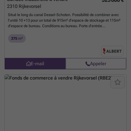
2310
Rijkevorsel
Situé le long du canal Dessel-Schoten. Possibilité de combiner avec
l'unité 10 +13 pour un total de 915m² d'espace de stockage et 115m²
d'espace de bureau. Conditions au bureau. Porte d'entrée
automatique de 4,50m de hauteur x 4,00m de largeur. Hauteur sous
plafond : 7,00m pour les unités 8 et 10. 8,00m pour l'unité 13. Largeur
375
m²
intérieure : 12,36m Profondeur intérieure : 29,825m Détails : - Murs
coupe-feu entre les entrepôts - Trappes de fumée disponibles -
Verrière au centre des toits - 2 places de parking incluses - Places de
parking supplémentaires disponibles à la location si désiré.
En savoir
E-mail
Appeler
plus ?