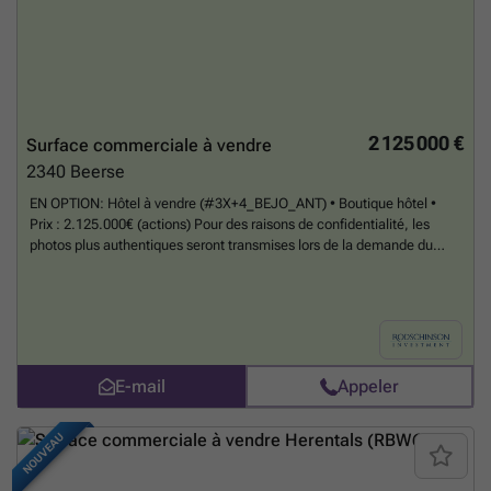
supplémentaire de 46,00 m². Détails : La maison principale a un toit
plat avec toiture, la structure du sol est composée de grilles en bois,
chauffage central au gaz, isolation du toit et du sol, fenêtres en bois
avec double vitrage et rupture de pont thermique.
En savoir plus ?
2 125 000 €
Surface commerciale à vendre
2340
Beerse
EN OPTION: Hôtel à vendre (#3X+4_BEJO_ANT) • Boutique hôtel •
Prix : 2.125.000€ (actions) Pour des raisons de confidentialité, les
photos plus authentiques seront transmises lors de la demande du
dossier. En effet, nous ne sommes pas une agence immobilière, mais
bien une société spécialisée en cession d'immobilier professionnel
off-market.
En savoir plus ?
E-mail
Appeler
NOUVEAU