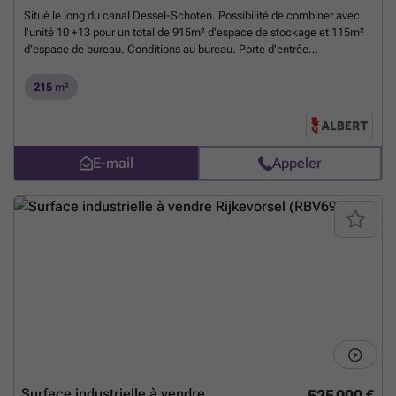
Situé le long du canal Dessel-Schoten. Possibilité de combiner avec
l'unité 10 +13 pour un total de 915m² d'espace de stockage et 115m²
d'espace de bureau. Conditions au bureau. Porte d'entrée
automatique de 4,50m de hauteur x 4,00m de largeur. Hauteur sous
plafond : 7,00m pour les unités 8 et 10. 8,00m pour l'unité 13. Largeur
215
m²
intérieure : 12,36m Profondeur intérieure : 29,825m Détails : - Murs
coupe-feu entre les entrepôts - Trappes de fumée disponibles -
Verrière au centre des toits - 2 places de parking incluses - Places de
parking supplémentaires disponibles à la location si désiré.
En savoir
E-mail
Appeler
plus ?
Surface industrielle à vendre
525 000 €