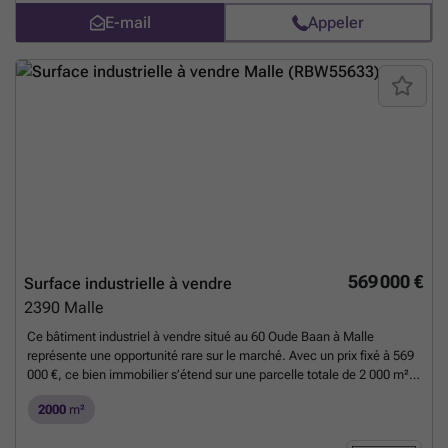
E-mail
Appeler
569 000 €
Surface industrielle à vendre
2390
Malle
Ce bâtiment industriel à vendre situé au 60 Oude Baan à Malle
représente une opportunité rare sur le marché. Avec un prix fixé à 569
000 €, ce bien immobilier s’étend sur une parcelle totale de 2 000 m²,
dont environ 500 m² sont bâtis, offrant ainsi un espace considérable
2000
m²
pour diverses utilisations. Construit en 1974, l’atelier ou le magasin
présente une structure solide avec des toitures qui ont été renouvelées