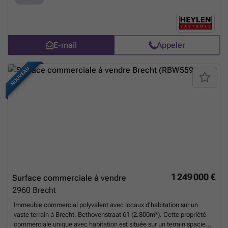
plus ?
indicatif et conformément au certificat de performance énergétique
(EPC). PEB Tertiaire: label 'D'
En savoir plus ?
E-mail
Appeler
NOUVEAU
1 249 000 €
Surface commerciale à vendre
2960
Brecht
Immeuble commercial polyvalent avec locaux d'habitation sur un
vaste terrain à Brecht, Bethovenstraat 61 (2.800m²). Cette propriété
commerciale unique avec habitation est située sur un terrain spacieux