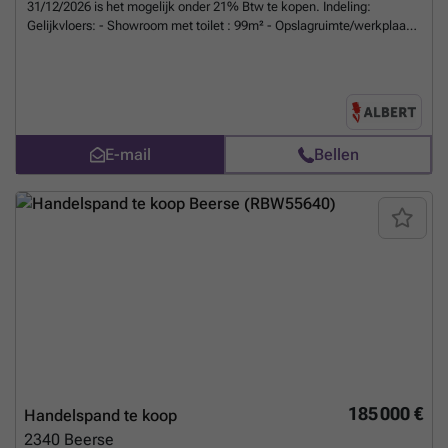
31/12/2026 is het mogelijk onder 21% Btw te kopen. Indeling:
Gelijkvloers: - Showroom met toilet : 99m² - Opslagruimte/werkplaats
: 142m² - Technische ruimte/berging Verdieping: -
Showroom/opslagruimte : 208m² - Ontspanningsruimte met badkamer
en keuken : 34m² - Berging : 28m² Bijzonderheden: - Regenwaterput -
Alarmsysteem - 4 camera's - Automatische poort - Parkeerplaats voor
8 voertuigen
Meer weten?
E-mail
Bellen
185 000 €
Handelspand te koop
2340
Beerse