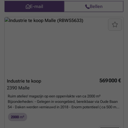
E-mail
Bellen
569 000 €
Industrie te koop
2390
Malle
Ruim atelier/ magazijn op een oppervlakte van ca 2000 m²
Bijzonderheden: - Gelegen in woongebied, bereikbaar via Oude Baan
54 - Daken werden vernieuwd in 2018 - Enorm potentieel ( ca 500 m²
bebouwd) - Voldoende parkeergelegenheid - Plannen zijn verkrijgbaar
2000
m²
Wg, Vg, Gvv, Gvkr, Gmo ( Info stedenbouw in aanvraag) Oppervlaktes
zijn indicatief
Meer weten?