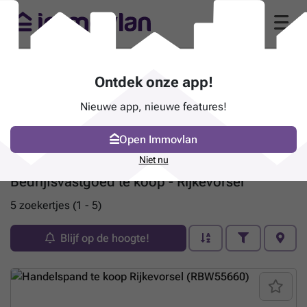
Ontdek onze app!
Nieuwe app, nieuwe features!
Open Immovlan
Niet nu
Bedrijfsvastgoed te koop - Rijkevorsel
5 zoekertjes (1 - 5)
Blijf op de hoogte!