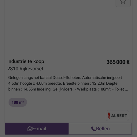
gedeeltelijk enkel beglazing - rolluiken - servitudeweg Bew.opp. is
indicatief conform het EPC-attest Renovatieverplichting residentiële
en niet-residentiële gebouwen van toepassing. Meer info: ### . EPC-
NR: label 'F'
Meer weten?
Industrie te koop
365 000 €
2310
Rijkevorsel
Gelegen langs het kanaal Dessel-Schoten. Automatische inrijpoort
4.50m hoogte x 4.00m breedte. Breedte binnen : 12,20m Diepte
binnen : 14,55m Indeling: Gelijkvloers: - Werkplaats (100m²) - Toilet -
Toonzaal (60m²) - Opslagruimte (17m²) - 2 private parkeerplaatsen
naast het pand Eerste verdieping: - Toonzaal (123,50m²)
188
m²
Bijzonderheden: - Automatische poort - 2 parkeerplaatsen privatief
inbegrepen - Camerabewaking en alarmsysteem
Meer weten?
E-mail
Bellen