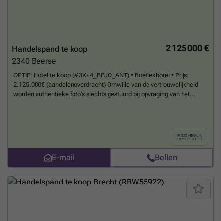
aangebracht, houten ramen met dubbele beglazing en thermische
onderbreking.
Meer weten?
2 125 000 €
Handelspand te koop
2340
Beerse
OPTIE: Hotel te koop (#3X+4_BEJO_ANT) • Boetiekhotel • Prijs:
2.125.000€ (aandelenoverdracht) Omwille van de vertrouwelijkheid
worden authentieke foto’s slechts gestuurd bij opvraging van het
dossier. We zijn geen makelaar maar een bedrijf gespecialiseerd in de
verkoop van professionele off-market vastgoedprojecten.
Meer
weten?
E-mail
Bellen