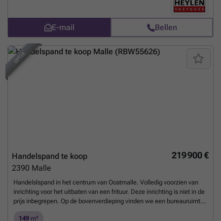
E-mail
Bellen
OPTIE
219 900 €
Handelspand te koop
2390
Malle
Handelslspand in het centrum van Oostmalle. Volledig voorzien van
inrichting voor het uitbaten van een frituur. Deze inrichting is niet in de
prijs inbegrepen. Op de bovenverdieping vinden we een bureauruimte
met een sanitaire ruimte. Gmo, Wg, Gvv, Gvg, Gvkr ( Info stedenbouw
149
m²
in aanvraag) Maatregelenregister in aanvraag. Oppervlaktes zijn