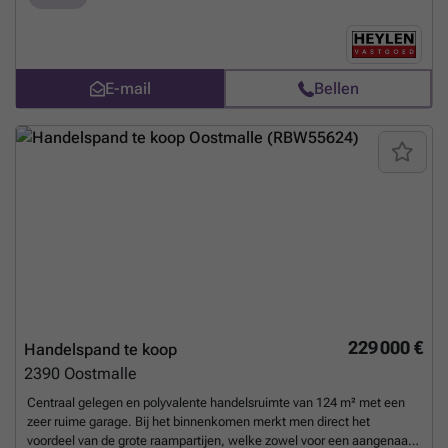
indicatief en conform EPC. EPC-NR: label 'D'
Meer weten?
E-mail
Bellen
229 000 €
Handelspand te koop
2390
Oostmalle
Centraal gelegen en polyvalente handelsruimte van 124 m² met een
zeer ruime garage. Bij het binnenkomen merkt men direct het
voordeel van de grote raampartijen, welke zowel voor een aangenaam