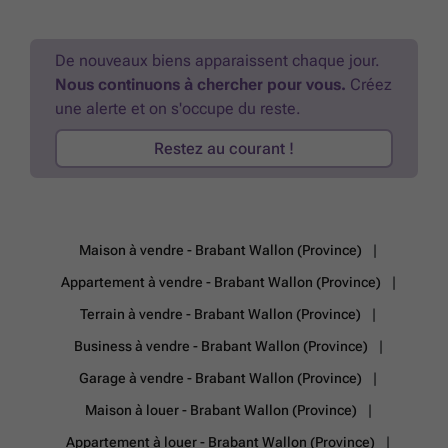
de châssis en PVC et aluminium à double vitrage, d'un chauffage
central au mazout et d'un adoucisseur d'eau. Bien qu'une rénovation
soit à prévoir, elle constitue une excellente base grâce à sa structure,
De nouveaux biens apparaissent chaque jour.
ses volumes généreux et son potentiel d'aménagement. Enfin, sa
Nous continuons à chercher pour vous.
Créez
situation constitue un véritable atout : à proximité immédiate des
une alerte et on s'occupe du reste.
transports en commun, de la E40, d'une gare, des commerces et des
écoles, elle offre un quotidien pratique tout en bénéficiant du charme
Restez au courant !
d'un village apprécié. Une opportunité idéale pour créer une maison à
votre image dans un environnement agréable. PEB E – 374 kWh/m².an
- 80 205 kWh/an (20260205042997) Intéressé(e) ? Contactez Alexis au
### - ###
En savoir plus ?
Maison à vendre - Brabant Wallon (Province)
Appartement à vendre - Brabant Wallon (Province)
Terrain à vendre - Brabant Wallon (Province)
Business à vendre - Brabant Wallon (Province)
Garage à vendre - Brabant Wallon (Province)
Maison à louer - Brabant Wallon (Province)
Appartement à louer - Brabant Wallon (Province)