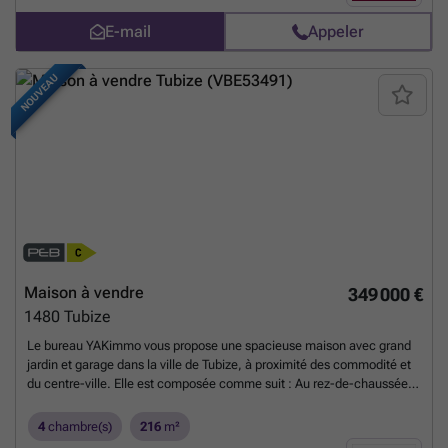
jardin orienté sud, agréable luminosité dans les pièces de vie, système
E-mail
Appeler
d’alarme, chauffage à air pulsé au gaz, installation monte-escaliers et
3 emplacements de parking extérieurs - PEB D- visite virtuelle sur
notre site - tous nos biens sur hendrix.be
En savoir plus ?
NOUVEAU
Maison à vendre
349 000 €
1480
Tubize
Le bureau YAKimmo vous propose une spacieuse maison avec grand
jardin et garage dans la ville de Tubize, à proximité des commodité et
du centre-ville. Elle est composée comme suit : Au rez-de-chaussée :
un hall d'entrée, un séjour, un salon, une cuisine équipée, W.C., pour
un total de +- 92m². Au garage : Une entrée indépendante, un accès
4
chambre(s)
216
m²
jardin, la buanderie, pour un total de +- 35m². Au 1er étage : 3