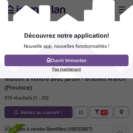
Découvrez notre application!
Nouvelle app, nouvelles fonctionnalités !
Ouvrir Immovlan
Pas maintenant
Maison à vendre avec jardin - Brabant Wallon
(Province)
976 résultats (1 - 20)
Restez au courant !
+1
BEST OF