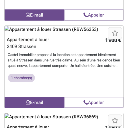
E-mail
Appeler
Appartement à louer
1 900 €
2409
Strassen
Castel Immobilier propose à la location cet appartement idéalement
situé à Strassen dans une rue très calme. Au sein d'une résidence bien
quasi neuve, l'appartement comporte: Un hall d'entrée, Une cuisine
équipée ouverte sur le salon Un spacieux living 1 chambre à coucher
Salle de douche avec wc. WC séparé. Une cave, une buanderie et un
1
chambre(s)
emplacement de parking intérieur viennent compléter l'appartement.
DISPONIBLE le 1er octobre 2026 Loyer:1 900 euros/mois. Charges :
170 euros/ mois Dépôt de garantie: 2 mois de loyer. Honoraires
locataire: 1/2 mois de loyer + TVA.
En savoir plus ?
E-mail
Appeler
Appartement à louer
1 050 €