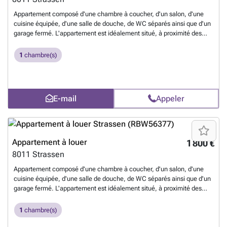
Appartement composé d'une chambre à coucher, d'un salon, d'une
cuisine équipée, d'une salle de douche, de WC séparés ainsi que d'un
garage fermé. L'appartement est idéalement situé, à proximité des
arrêts de bus, des commerces et de toutes les commodités. Pour tout
renseignement ou pour organiser une visite, n'hésitez pas à nous
1
chambre(s)
contacter au 621 54 30 70 ou par e-mail à ### .
En savoir plus ?
E-mail
Appeler
Appartement à louer
1 800 €
8011
Strassen
Appartement composé d'une chambre à coucher, d'un salon, d'une
cuisine équipée, d'une salle de douche, de WC séparés ainsi que d'un
garage fermé. L'appartement est idéalement situé, à proximité des
arrêts de bus, des commerces et de toutes les commodités. Pour tout
renseignement ou pour organiser une visite, n'hésitez pas à nous
1
chambre(s)
contacter au 621 54 30 70 ou par e-mail à ### .
En savoir plus ?