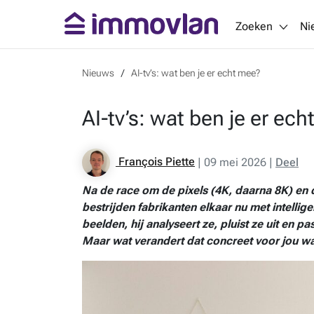
Zoeken
Ni
Nieuws
AI-tv’s: wat ben je er echt mee?
AI-tv’s: wat ben je er ec
François Piette
|
09 mei 2026
|
Deel
Na de race om de pixels (4K, daarna 8K) en
bestrijden fabrikanten elkaar nu met intelli
beelden, hij analyseert ze, pluist ze uit en pas
Maar wat verandert dat concreet voor jou w