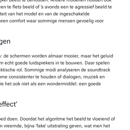
 te flets beeld of ’s avonds een te agressief beeld te
iteit van het model en van de ingeschakelde
wel een comfort waar sommige mensen gevoelig voor
ogen
es: de schermen worden almaar mooier, maar het geluid
 om echt goede luidsprekers in te bouwen. Daar spelen
aktische rol. Sommige modi analyseren de soundtrack
ume consistenter te houden of dialogen, muziek en
zie het ook niet als een wondermiddel: een goede
ffect’
goed doen. Doordat het algoritme het beeld te vloeiend of
 vreemde, bijna ‘fake’ uitstraling geven, wat men het