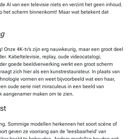
t de AI van een televisie niets en verzint het geen inhoud.
 op het scherm binnenkomt! Maar wat betekent dat
ng
g! Onze 4K-tv’s zijn erg nauwkeurig, maar een groot deel
er. Kabeltelevisie, replay, oude videocatalogi,
der goede beeldverwerking werkt een groot scherm
raagt zich hier als een kunstrestaurateur. In plaats van
chnologie vormen en weet bijvoorbeeld wat een haar,
 een oude serie niet miraculeus in een beeld van
tuk aangenamer maken om te zien.
st
ling. Sommige modellen herkennen het soort scène of
rt geven ze voorrang aan de ‘leesbaarheid’ van
lijker beeld te behouden. Andere modellen houden ook