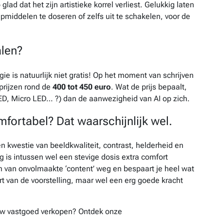
lad dat het zijn artistieke korrel verliest. Gelukkig laten
middelen te doseren of zelfs uit te schakelen, voor de
alen?
ie is natuurlijk niet gratis! Op het moment van schrijven
r prijzen rond de
400 tot 450 euro
. Wat de prijs bepaalt,
ED, Micro LED… ?) dan de aanwezigheid van AI op zich.
mfortabel? Dat waarschijnlijk wel.
een kwestie van beeldkwaliteit, contrast, helderheid en
 is intussen wel een stevige dosis extra comfort
 van onvolmaakte ‘content’ weg en bespaart je heel wat
art van de voorstelling, maar wel een erg goede kracht
ouw vastgoed verkopen? Ontdek onze