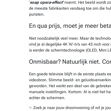
‘
soap opera-effect’
noemt. Het beeld wordt zo g
de meeste fabrikanten vandaag toe om die hulp
puristen.
En qua prijs, moet je meer bet
Niet noodzakelijk veel meer. Maar de technolog
vind je al degelijke 4K ’AI’-tv’s van 43 inch voo
is eerder de schermtechnologie (OLED, Mini L
Onmisbaar? Natuurlijk niet. Co
Een goede televisie blijft in de eerste plaats 
videobron. Slimme beeld- en geluidsverwerking
geworden. Het werkt een deel van de gebreken
manuele instellingen. Kortom: AI is niet het h
achter de schermen.
✨ Zoek je naar jouw droomwoning of wil je j