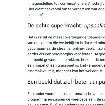
In tegenstelling tot ‘conversationele’ AI schrijf
Hier dient het vooral om te verbeteren wat er
concreet?
De echte superkracht:
upscali
Dat is veruit de meest overtuigende toepassin
van de content die we bekijken is dat veel mind
gecomprimeerde streams, onlinevideo’s… Zon
eerder als een vergrootglas voor fouten! AI ged
het beeld gewoon uit te rekken, herkent de te
een rimpel of een grasspriet is. Dat verandert
cinemakwaliteit, maar het kan het wel een s
Een beeld dat zich beter aanpa
Een ander voordeel is de automatische afstel
programma en passen de weergave aan. Bij spo
bewegingen. Bij films proberen ze een natuur