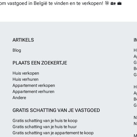
om vastgoed in België te vinden en te verkopen! 🎯 🏡 💼
ARTIKELS
I
Blog
H
A
PLAATS EEN ZOEKERTJE
G
B
Huis verkopen
G
Huis verhuren
Appartement verkopen
H
Appartement verhuren
A
Andere
B
G
GRATIS SCHATTING VAN JE VASTGOED
N
Gratis schatting van je huis te koop
N
Gratis schatting van je huis te huur
Gratis schatting van je appartement te koop
M