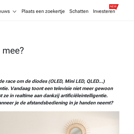
NEW
euws
Plaats een zoekertje
Schatten
Investeren
ht mee?
 de race om de diodes (OLED, Mini LED, QLED…)
gentie. Vandaag toont een televisie niet meer gewoon
t ze in realtime aan dankzij artificiëleintelligentie.
anneer je de afstandsbediening in je handen neemt?