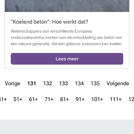
“Koelend beton”: Hoe werkt dat?
Wetenschappers van verschillende Europese
onderzoekscentra werken aan de ontwikkeling van beton van
een nieuwe generatie, dat een gebouw autonoom kan koelen.
Lees meer
Vorige
131
132
133
134
135
Volgende
41+
51+
61+
71+
81+
91+
101+
111+
12