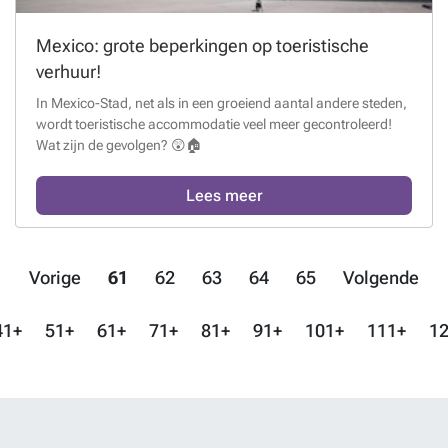
Mexico: grote beperkingen op toeristische
verhuur!
In Mexico-Stad, net als in een groeiend aantal andere steden,
wordt toeristische accommodatie veel meer gecontroleerd!
Wat zijn de gevolgen? 😲🏠
Lees meer
Vorige
61
62
63
64
65
Volgende
41+
51+
61+
71+
81+
91+
101+
111+
12