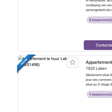
In nieuwbouw, dich
verdieping van vie
samengesteld als v
toilet, een aange
keuken (volledig u
2
slaapkamer(s)
zeer goed georiënt
slaapkamers (14.5
douchekamer en ee
(A-). Gemeenschapp
met zijn indeling,
Contact
info: ### of ##
NIEUW
Appartement
1020
Laken
Idéalement situé 
pour ses commerces
situé au 2ᵉ étage 
agréable appartem
une belle luminosi
1
slaapkamer(s)
couple. L'apparte
m², particulièrem
rangement intégré