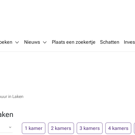
oeken
Nieuws
Plaats een zoekertje
Schatten
Inves
huur in Laken
aken
1 kamer
2 kamers
3 kamers
4 kamers