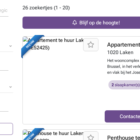
26 zoekertjes (1 - 20)
Blijf op de hoogte!
NIEUW
Appartement
1020
Laken
Het wooncomplex „Th
Brussel, in het ve
en vlak bij het Jo
voormalig industri
heeft een moderne 
2
slaapkamer(s)
de Rue de la Chan
Felicity bestaat u
mooie gemeenschap
toegang biedt tot 
met 2 slaapkamers.
Contact
apart toilet, woon
(keramische kookp
wasruimte), 2 sla
NIEUW
Penthouse te
(verwarming, geme