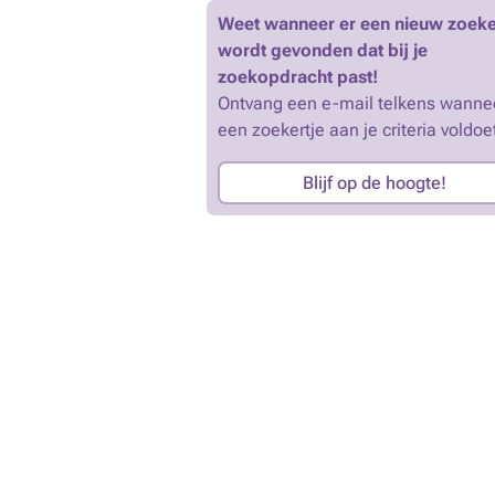
Weet wanneer er een nieuw zoeke
wordt gevonden dat bij je
zoekopdracht past!
Ontvang een e-mail telkens wanne
een zoekertje aan je criteria voldoe
Blijf op de hoogte!