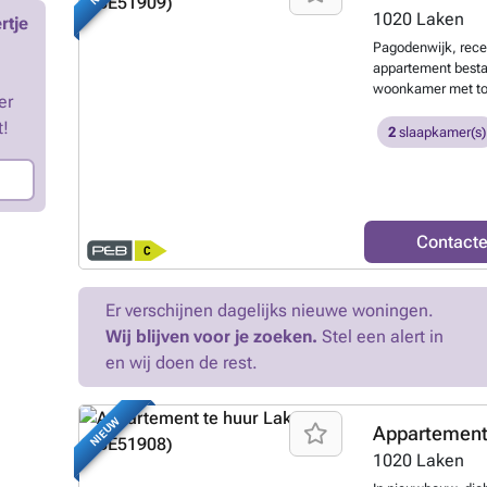
aansprakelijkheid
1020
Laken
rtje
informatie of om e
Pagodenwijk, rece
formulier op deze 
appartement bestaa
servicekosten, aan
woonkamer met toeg
40 € (voorschot v
er
volledig ingerich
t!
badkamer, apart toi
2
slaapkamer(s)
Voor meer info :
Contact
Er verschijnen dagelijks nieuwe woningen.
Wij blijven voor je zoeken.
Stel een alert in
en wij doen de rest.
NIEUW
Appartement
1020
Laken