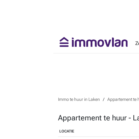
Z
Immo te huur in Laken
Appartement te 
Appartement te huur - L
LOCATIE