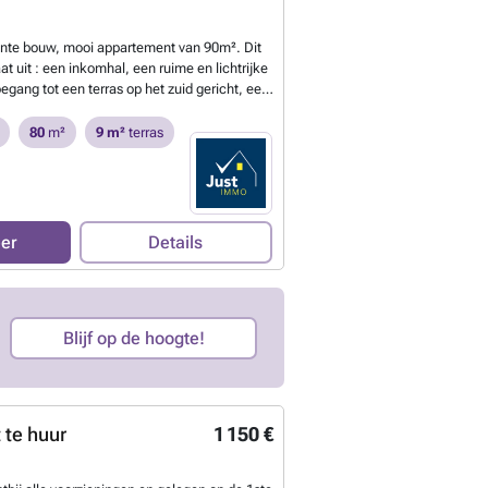
sverzekering, beheerskosten). Voor meer
en bezichtiging te regelen, kunt u het
nte bouw, mooi appartement van 90m². Dit
website invullen. 155 € (verwarming,
t uit : een inkomhal, een ruime en lichtrijke
sprakelijkheidsverzekering, beheerskosten)
ang tot een terras op het zuid gericht, een
oor verwarming)
Meer weten?
te amerikaanse keuken, 2 slaapkamers, een
let, kelder. Hartendief! Snel te bezoeken !
80
m²
9 m²
terras
 ### of ### – ###
Meer weten?
eer
Details
Blijf op de hoogte!
 te huur
1 150 €