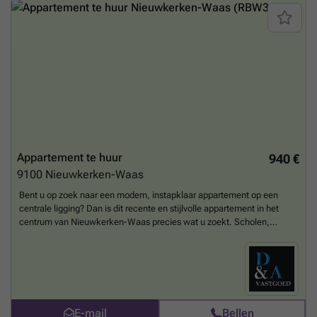
Appartement te huur
940 €
9100
Nieuwkerken-Waas
Bent u op zoek naar een modern, instapklaar appartement op een
centrale ligging? Dan is dit recente en stijlvolle appartement in het
centrum van Nieuwkerken-Waas precies wat u zoekt. Scholen,
winkels en openbaar vervoer bevinden zich op wandelafstand, terwijl
de vlotte verbinding met de E17 en N49 zorgt voor een uitstekende
bereikbaarheid. Het appartement is gelegen op de tweede verdieping
van een kleinschalige residentie met lift en biedt alle hedendaagse
comfort. Een afgesloten garage met automatische poort is
inbegrepen, en indien gewenst kan ook een extra autostaanplaats
E-mail
Bellen
worden bijgehuurd. Indeling Via de inkomhal, voorzien van een