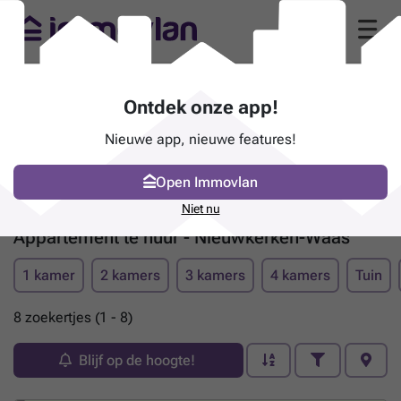
Ontdek onze app!
Nieuwe app, nieuwe features!
Open Immovlan
Niet nu
Appartement te huur - Nieuwkerken-Waas
1 kamer
2 kamers
3 kamers
4 kamers
Tuin
8 zoekertjes (1 - 8)
Blijf op de hoogte!