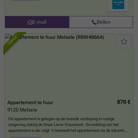
eetkamer voorzien van voldoende lichtinval. Een gesloten ingerichte
keuken. Twee slaapkamers waarvan een tweepersoonskamer en een
eenpersoonskamer. De badkamer is voorzien van douche, lavabo met
spiegel en toilet. Nog enkele troeven van dit appartement: Centrale
E-mail
Bellen
verwarming op aardgas, centraal gelegen met voldoende
parkeermogelijkheden en geen algemene kosten. Het appartement is
TOPPER
vrij vanaf heden. Interesse? Aarzel dan zeker niet om ons vrijblijvend te
contacteren ( ### ).
Meer weten?
870 €
Appartement te huur
9120
Melsele
Dit appartement is gelegen op de tweede verdieping in rustige
omgeving vlakbij de Onze-Lieve-Vrouwkerk. De indeling van het
appartement is als volgt: U betreedt het appartement via de inkomhal
met ruimte voor vestiaire en bergruimte. Verder is er een volledig