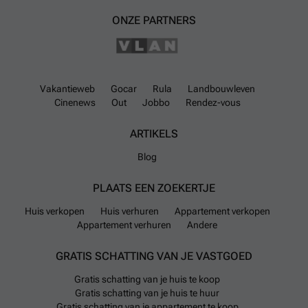
medewerkers van Pillar via ### of ### Opgelet: Dit pand wordt
ONZE PARTNERS
enkel verhuur voor korte duur (huurovereenkomst voor 1 jaar). Deze
gegevens zijn louter ter informatieve titel. De vermelde oppervlaktes
zijn slechts een indicatie. Pillar kan niet verantwoordelijk gesteld
worden voor de juistheid van de aan haar verstrekte gegevens.
Meer
weten?
Vakantieweb
Gocar
Rula
Landbouwleven
Cinenews
Out
Jobbo
Rendez-vous
ARTIKELS
Blog
PLAATS EEN ZOEKERTJE
Huis verkopen
Huis verhuren
Appartement verkopen
Appartement verhuren
Andere
GRATIS SCHATTING VAN JE VASTGOED
Gratis schatting van je huis te koop
Gratis schatting van je huis te huur
Gratis schatting van je appartement te koop