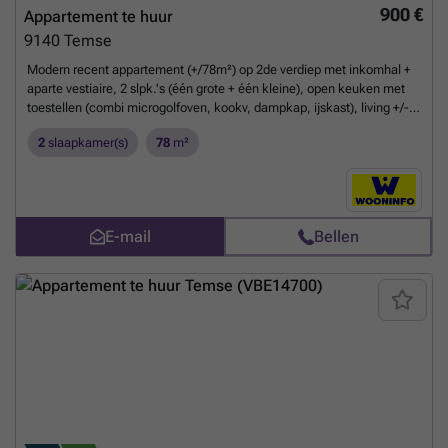
900 €
Appartement te huur
9140
Temse
Modern recent appartement (+/78m²) op 2de verdiep met inkomhal +
aparte vestiaire, 2 slpk.'s (één grote + één kleine), open keuken met
toestellen (combi microgolfoven, kookv, dampkap, ijskast), living +/-
32m² gevloerd, moderne badkamer met inloopdouche + toilet +
2
slaapkamer(s)
78
m²
lavabomeubel in wengé hout, kleine berging/wasplaats, privé-terras
achteraan. Het appartement is beschikbaar vanaf 1/09/2026 na
"professionele schilderwerken" van alle ruimtes door eigenaar
Huurprijs: 900€ + 35€ syndic/servicekosten = 935€/m syndic: incl.
keuring lift, kuisvrouw per 2w, minuterie gem.delen EPC: 119 kWh/m²
E-mail
Bellen
(energielabel B - zeer goede score)
Meer weten?