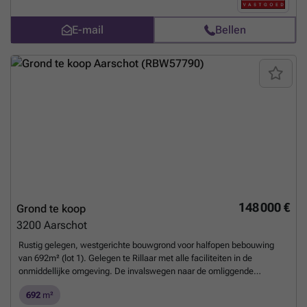
weten?
E-mail
Bellen
148 000 €
Grond te koop
3200
Aarschot
Rustig gelegen, westgerichte bouwgrond voor halfopen bebouwing
van 692m² (lot 1). Gelegen te Rillaar met alle faciliteiten in de
onmiddellijke omgeving. De invalswegen naar de omliggende
gemeenten zijn tevens vlot bereikbaar. De grond heeft een breedte
692
m²
van 10,96 meter en een diepte van 71 meter. U geniet de mogelijkheid