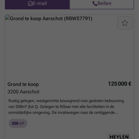
E-mail
Bellen
125 000 €
Grond te koop
3200
Aarschot
Rustig gelegen, westgerichte bouwgrond voor gesloten bebouwing
van 508m² (lot 2). Gelegen te Rillaar met alle faciliteiten in de
onmiddellijke omgeving. De invalswegen naar de omliggende
gemeenten zijn tevens vlot bereikbaar. De grond heeft een breedte
508
m²
van 7 meter en een diepte van 71 meter. U geniet de mogelijkheid tot
het bouwen van een woning met een gevelbreedte van 7m.
Stedenbouwkundige voorschriften beschikbaar op aanvraag.
Meer