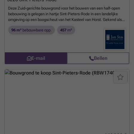
Deze Zuid-gerichte bouwgrond voor het bouwen van een half-open
bebouwing is gelegen in hartje Sint-Pieters-Rode in een landelijke
omgeving op een boogscheut van het Kasteel van Horst. Gekend als
lot 1 met een perceeloppervlakte van 4 are 57 ca van een recent
96 m²
bebouwbare opp.
457
m²
goedgekeurde kleine verkaveling in een vernieuwde straat.Benieuwd
hoe u kan bouwen ? U kan de verkavelingsvoorschriften downloaden
op onze website.Voor bijkomende info kan u me bereiken op ### of
via ###
Meer weten?
E-mail
Bellen