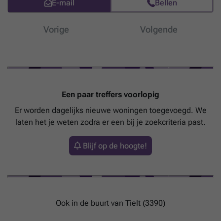
E-mail
Bellen
ons kantoor voor meer informatie en details.
Meer weten?
Vorige
Volgende
Een paar treffers voorlopig
Er worden dagelijks nieuwe woningen toegevoegd. We
laten het je weten zodra er een bij je zoekcriteria past.
Blijf op de hoogte!
Ook in de buurt van Tielt (3390)