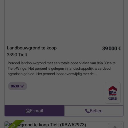
Landbouwgrond te koop
39 000 €
3390
Tielt
Perceel landbouwgrond met een totale oppervlakte van 86a 30ca te
Tielt-Winge. Het perceel is gelegen in landschappelijk waardevol
agrarisch gebied. Het perceel loopt evenwijdig met de
Diestsesteenweg te Tielt-Winge, gelegen achter de woning met
huisnummer 14. Momenteel wordt de grond verpacht. Bel snel voor
8630
m²
meer informatie. ### of kijk op ### !
Meer weten?
E-mail
Bellen