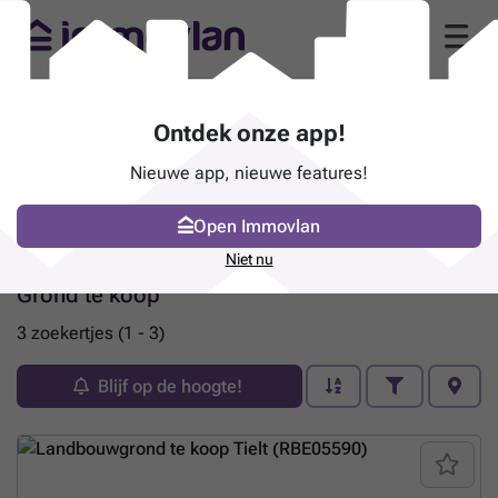
Ontdek onze app!
Nieuwe app, nieuwe features!
Open Immovlan
Niet nu
Grond te koop
3 zoekertjes (1 - 3)
Blijf op de hoogte!