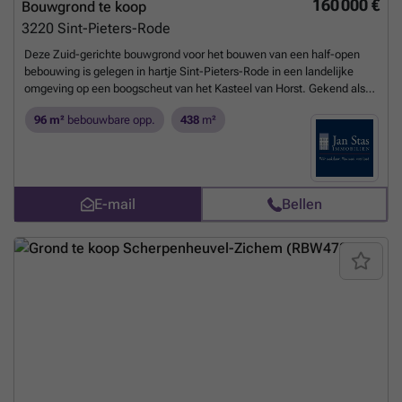
160 000 €
Bouwgrond te koop
3220
Sint-Pieters-Rode
Deze Zuid-gerichte bouwgrond voor het bouwen van een half-open
bebouwing is gelegen in hartje Sint-Pieters-Rode in een landelijke
omgeving op een boogscheut van het Kasteel van Horst. Gekend als
lot 2 met een perceeloppervlakte van 4 are 38 ca van een recent
96 m²
bebouwbare opp.
438
m²
goedgekeurde kleine verkaveling in een vernieuwde straat.Benieuwd
hoe u kan bouwen ? U kan de verkavelingsvoorschriften downloaden
op onze website.Voor bijkomende info kan u me bereiken op ### of
via ###
Meer weten?
E-mail
Bellen