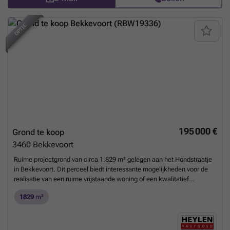
weten?
OPTIE
195 000 €
Grond te koop
3460
Bekkevoort
Ruime projectgrond van circa 1.829 m² gelegen aan het Hondstraatje
in Bekkevoort. Dit perceel biedt interessante mogelijkheden voor de
realisatie van een ruime vrijstaande woning of een kwalitatief
woonproject, afhankelijk van de geldende stedenbouwkundige
1829
m²
voorschriften. De ligging combineert rust, open ruimte en een goede
bereikbaarheid naar omliggende steden en gemeenten. Hierdoor
vormt het perceel een aantrekkelijke opportuniteit voor zowel
particuliere bouwers als ontwikkelaars. Het terrein beschikt over een