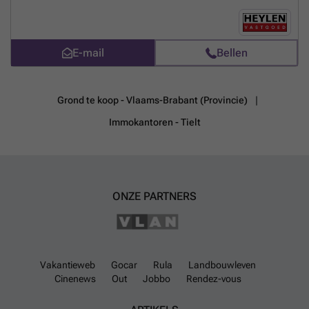
tot het bouwen van een woning met een gevelbreedte van 7,81m.
Stedenbouwkundige voorschriften beschikbaar op aanvraag.
Meer
weten?
E-mail
Bellen
Grond te koop - Vlaams-Brabant (Provincie)
Immokantoren - Tielt
ONZE PARTNERS
Vakantieweb
Gocar
Rula
Landbouwleven
Cinenews
Out
Jobbo
Rendez-vous