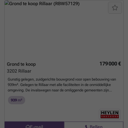
179 000 €
Grond te koop
3202
Rillaar
Gunstig gelegen, zuidgerichte bouwgrond voor open bebouwing van
939m². Gelegen te Rillaar met alle faciliteiten in de onmiddellijke
omgeving. De invalswegen naar de omliggende gemeenten zijn
tevens vlot bereikbaar. De grond heeft een breedte van 21,89 meter
939
m²
vooraan en een diepte van 55 meter. U geniet de mogelijkheid tot het
bouwen van een woning met een gevelbreedte van 10m en een
bouwdiepte van 15m op de gelijkvloerse verdieping.
Stedenbouwkundige voorschriften beschikbaar op aanvraag. De
grond is gelegen links van de woning, Rillaar, Wijper 23a.
Meer
E-mail
Bellen