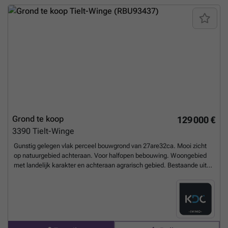
eigen ontwerp De eerste foto toont een voorbeeldwoning. De woning
kan volledig worden aangepast aan uw persoonlijke wensen en
voorkeuren. Maak gerust een afspraak met ons om de mogelijkheden
te bespreken. Neem vandaag nog contact op met je ERA-makelaar
voor meer informatie en een bezoek. JOUW DROOMGROND. ZO
GEVONDEN!
Meer weten?
Grond te koop
129 000 €
3390
Tielt-Winge
Gunstig gelegen vlak perceel bouwgrond van 27are32ca. Mooi zicht
op natuurgebied achteraan. Voor halfopen bebouwing. Woongebied
met landelijk karakter en achteraan agrarisch gebied. Bestaande uit
Lot 1 en Lot3. Mogelijkheid om het gedeelte agrarisch gebied (Lot 3)
niet bij aan te kopen. Maximum te bebouwen: 7,7m voorgevelbreedte.
15m bouwdiepte op de gelijkvloerse verdieping en 12m bouwdiepte op
de eerste verdieping. Kroonlijsthoogte en de dakhelling van de
aanpalende woning moet gevolgd worden. Overstromingsrapport: P-
score: A - Niet gelegen in risicozone voor overstromingen. Contacteer