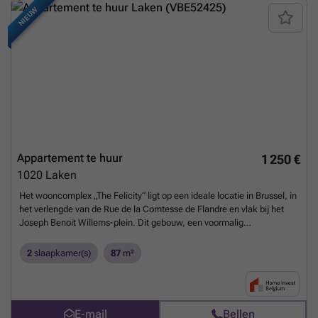
NIEUW
Appartement te huur
1 250 €
1020
Laken
Het wooncomplex „The Felicity“ ligt op een ideale locatie in Brussel, in
het verlengde van de Rue de la Comtesse de Flandre en vlak bij het
Joseph Benoit Willems-plein. Dit gebouw, een voormalig
industrieterrein dat is herontwikkeld tot woonruimte, heeft een
moderne en trendy stijl en is gebouwd op de hoek van de Rue de la
2
slaapkamer(s)
87
m²
Chanterelle en de Rue Meyers Hennau. The Felicity bestaat uit een
groot gebouw van 5 verdiepingen, een mooie gemeenschappelijke
binnenplaats en een binnentuin die toegang biedt tot vrijstaande
woningen. Prachtig appartement met 2 slaapkamers. Dit appartement
E-mail
Bellen
is als volgt ingedeeld: hal, apart toilet, woonkamer met volledig