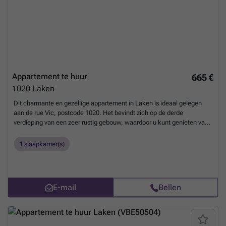
Appartement te huur
665 €
1020
Laken
Dit charmante en gezellige appartement in Laken is ideaal gelegen
aan de rue Vic, postcode 1020. Het bevindt zich op de derde
verdieping van een zeer rustig gebouw, waardoor u kunt genieten van
een vredige woonomgeving. De woonruimte van 29 m² biedt een
efficiënt gebruik van de ruimte en beschikt over een comfortabel
1
slaapkamer(s)
studio-interieur met één slaapkamer. De dubbele beglazing zorgt voor
een goede isolatie en een aangenaam binnenklimaat. De huurprijs
bedraagt €630 per maand, met een bijkomende onderhoudskost van
€120. Voor de huurwaarborg dient een bedrag van €1.500 te worden
E-mail
Bellen
voorzien. De nabijheid van het Bockstaelplein biedt gemakkelijke
toegang tot diverse winkels en openbaar vervoersmogelijkheden,
waaronder trein, tram, metro en busverbindingen. Een extra troef van
dit appartement is het aanwezige terras, ideaal om te genieten van de