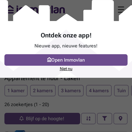
Ontdek onze app!
Nieuwe app, nieuwe features!
Open Immovlan
Niet nu
Appartement te huur - Laken
1 kamer
2 kamers
3 kamers
4 kamers
Tuin
26 zoekertjes (1 - 20)
Blijf op de hoogte!