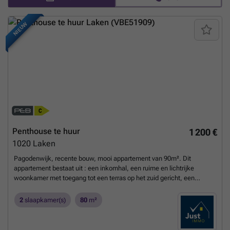
uitgeruste open keuken (keramische kookplaat, oven, koelkast,
vaatwasser, wasruimte), 2 slaapkamers, badkamer, terras. Kosten:
NIEUW
195 € (verwarming, gemeenschappelijke kosten,
aansprakelijkheidsverzekering, beheerskosten). Voor meer informatie
of om een bezichtiging te regelen, kunt u het formulier op deze
website invullen. 155 € (verwarming, servicekosten,
aansprakelijkheidsverzekering, beheerskosten) 40 € (voorschot voor
verwarming)
Meer weten?
Penthouse te huur
1 200 €
1020
Laken
Pagodenwijk, recente bouw, mooi appartement van 90m². Dit
appartement bestaat uit : een inkomhal, een ruime en lichtrijke
woonkamer met toegang tot een terras op het zuid gericht, een
volledig ingerichte amerikaanse keuken, 2 slaapkamers, een
badkamer, apart toilet, kelder. Hartendief! Snel te bezoeken ! Voor
2
slaapkamer(s)
80
m²
meer info : ### of ### – ###
Meer weten?