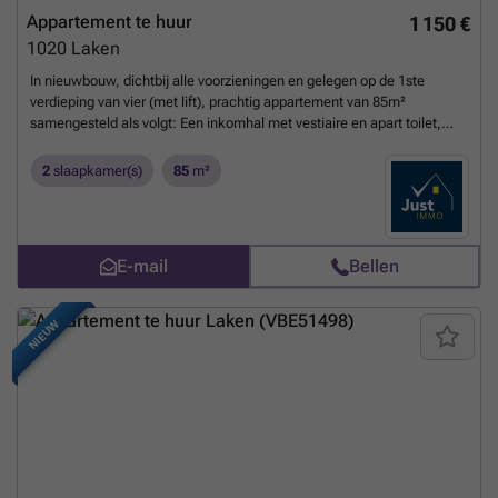
Appartement te huur
1 150 €
1020
Laken
In nieuwbouw, dichtbij alle voorzieningen en gelegen op de 1ste
verdieping van vier (met lift), prachtig appartement van 85m²
samengesteld als volgt: Een inkomhal met vestiaire en apart toilet,
een aangename en lichte woonkamer, eetkamer met keuken (volledig
uitgerust - 35m²) die toegang geeft tot een zeer goed georiënteerd
2
slaapkamer(s)
85
m²
terras zonder vis-à-vis, twee slaapkamers (14.5m² en 10m²), een met
dressing, een douchekamer en een terras van 8m². ruimte.
Uitstekende PEB (A-). Gemeenschappelijke tuin. Dit appartement zal
u bekoren met zijn indeling, helderheid en hoogwaardige materialen.
E-mail
Bellen
Meer info: ### of ### - ###
Meer weten?
NIEUW