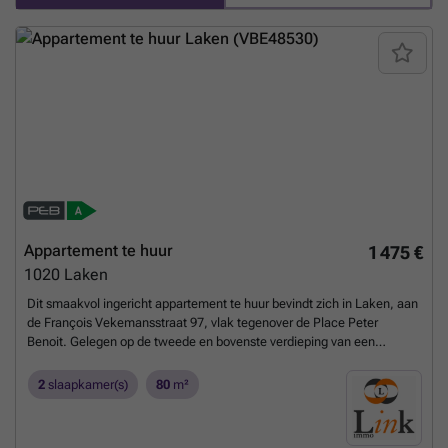
Appartement te huur
1 475 €
1020
Laken
Dit smaakvol ingericht appartement te huur bevindt zich in Laken, aan
de François Vekemansstraat 97, vlak tegenover de Place Peter
Benoit. Gelegen op de tweede en bovenste verdieping van een
kleinschalige en rustige mede-eigendom van slechts drie entiteiten,
geniet dit pand een uitstekende lichtinval en biedt het een
2
slaapkamer(s)
80
m²
woonoppervlakte van 80 m². Het appartement omvat twee
slaapkamers van respectievelijk 13 en 12 m², een ruime leefruimte
van 30 m², een volledig uitgeruste keuken met een oppervlakte van 8