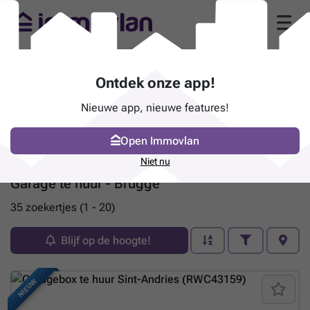
Ontdek onze app!
Nieuwe app, nieuwe features!
Open Immovlan
Niet nu
Garage te huur - Brugge
35 zoekertjes (1 - 20)
Blijf op de hoogte!
NIEUW