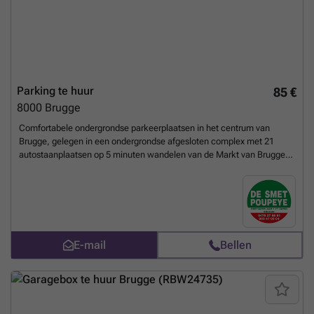
Parking te huur
85 €
8000
Brugge
Comfortabele ondergrondse parkeerplaatsen in het centrum van
Brugge, gelegen in een ondergrondse afgesloten complex met 21
autostaanplaatsen op 5 minuten wandelen van de Markt van Brugge.
Ruime draaicirkel, complex afgesloten met een sectionale poort,
automatische verlichting , badgesysteem,...... ### Bel voor meer
info ### of kom langs op ons kantoor te Brugge, Hoefijzerlaan 1
(hoek Smedenstraat). Afgesloten complex met automatische poort: -
nr. 17 : 2m65 x 5m40 vrij : 1 augustus 2026 * inrijhoogte algemene
poort : 2m25
Meer weten?
E-mail
Bellen