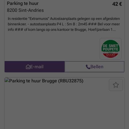
Parking te huur
42 €
8200
Sint-Andries
In residentie "Extramuros" Autostaanplaats gelegen op een afgesloten
binnenkoer. - autostaanplaats P4 L : 5m B : 2m45 ### Bel voor meer
info ### of kom langs op ons kantoor te Brugge, Hoefijzerlaan 1
(hoek Smedenstraat). * doorrit : hoogte 2m40 * het complex is
afgesloten met een automatisch hekken
Meer weten?
E-mail
Bellen