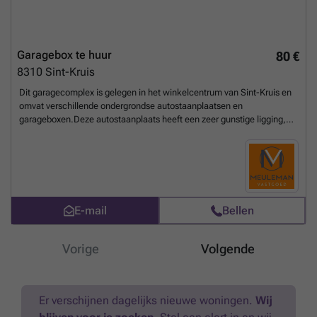
Garagebox te huur
80 €
8310
Sint-Kruis
Dit garagecomplex is gelegen in het winkelcentrum van Sint-Kruis en
omvat verschillende ondergrondse autostaanplaatsen en
garageboxen.Deze autostaanplaats heeft een zeer gunstige ligging,
namelijk in het CENTRUM van Sint-Kruis en verschillende
handelszaken zijn te voet bereikbaar. Het gaat om autostaanplaats nr.
31! ALGEMENE KOSTEN ZIJN INBEGREPEN IN DE PRIJS!
ONMIDDELLIJK BESCHIKBAAR!
Meer weten?
E-mail
Bellen
Vorige
Volgende
Er verschijnen dagelijks nieuwe woningen.
Wij