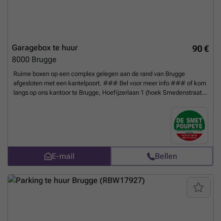
Garagebox te huur
90 €
8000
Brugge
Ruime boxen op een complex gelegen aan de rand van Brugge
afgesloten met een kantelpoort. ### Bel voor meer info ### of kom
langs op ons kantoor te Brugge, Hoefijzerlaan 1 (hoek Smedenstraat).
Box nr. 36 - breedte : 2m90 (inrijbreedte : 3m40) - diepte : 6m30 -
hoogte : inrijhoogte : 1m90
Meer weten?
E-mail
Bellen