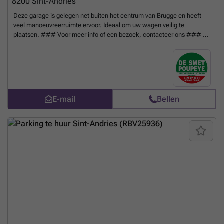
8200
Sint-Andries
Deze garage is gelegen net buiten het centrum van Brugge en heeft
veel manoeuvreerruimte ervoor. Ideaal om uw wagen veilig te
plaatsen. ### Voor meer info of een bezoek, contacteer ons ### of
kom langs op ons kantoor te Hoefijzerlaan 1 ('t Zand) Brugge.
16,53m² - breedte : 2m90 - diepte : 5m70 - hoogte inrijpoort :
1m95
Meer weten?
E-mail
Bellen