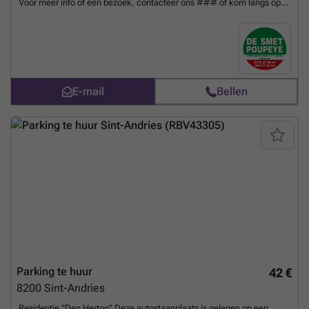
Voor meer info of een bezoek, contacteer ons ### of kom langs op
ons kantoor te Hoefijzerlaan 1 ('t Zand) Brugge. - breedte : 3m - diepte
: 5m * afgesloten met een kantelpoort - inrijhoogte : 2m - inrijbreedte :
2m50 (de garage is 2m30 hoog aan de voorkant en 1m70 aan de
achterkant)
Meer weten?
E-mail
Bellen
Parking te huur
42 €
8200
Sint-Andries
Residentie "Den Hertog" Deze autostaanplaats is gelegen op een