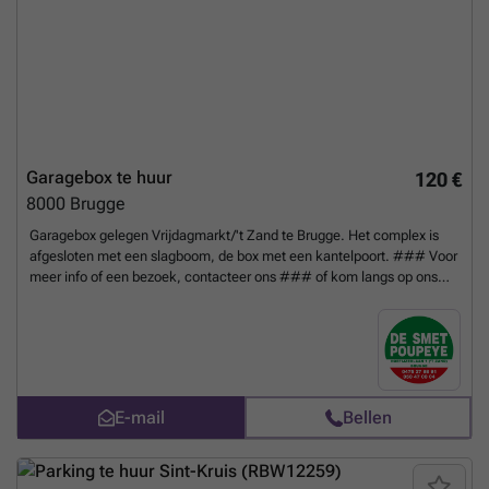
Garagebox te huur
120 €
8000
Brugge
Garagebox gelegen Vrijdagmarkt/'t Zand te Brugge. Het complex is
afgesloten met een slagboom, de box met een kantelpoort. ### Voor
meer info of een bezoek, contacteer ons ### of kom langs op ons
kantoor te Hoefijzerlaan 1 ('t Zand) Brugge. garage nr. 12 B : 2m75
(inrijbreedte : 2m40) - diepte : 5m00 - inrijhoogte 1m86
Meer weten?
E-mail
Bellen