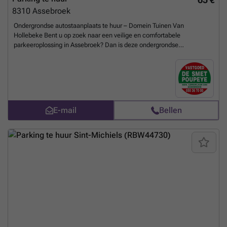
8310
Assebroek
Ondergrondse autostaanplaats te huur – Domein Tuinen Van
Hollebeke Bent u op zoek naar een veilige en comfortabele
parkeeroplossing in Assebroek? Dan is deze ondergrondse
autostaanplaats in het gegeerde Domein Tuinen Van Hollebeke
precies wat u zoekt. - Ondergrondse ligging - Veilig en vlot
toegankelijk - Ideaal voor bewoners uit de omgeving De staanplaats
bevindt zich in een verzorgde en goed onderhouden residentie en biedt
een praktische oplossing voor wie zorgeloos wil parkeren. Voor meer
info bel ### of kom langs op ons kantoor te Assebroek, Generaal
E-mail
Bellen
Lemanlaan 202 ('t Perretje).
Meer weten?