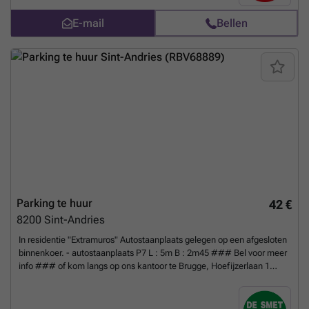
bij woning of werk. Voor meer info bel ### of kom langs op ons
E-mail
Bellen
kantoor te Assebroek, Generaal Lemanlaan 202 (´t Perretje).
Meer
weten?
Parking te huur
42 €
8200
Sint-Andries
In residentie "Extramuros" Autostaanplaats gelegen op een afgesloten
binnenkoer. - autostaanplaats P7 L : 5m B : 2m45 ### Bel voor meer
info ### of kom langs op ons kantoor te Brugge, Hoefijzerlaan 1
(hoek Smedenstraat). * doorrit : hoogte 2m40 * het complex is
afgesloten met een automatisch hekken
Meer weten?