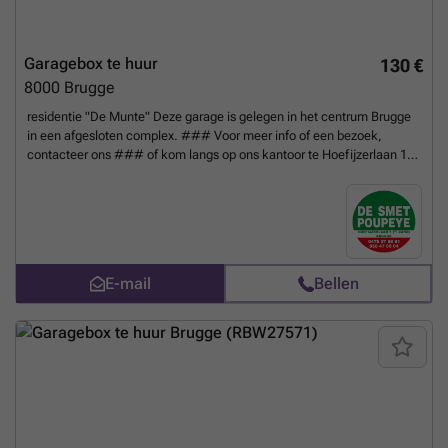
Garagebox te huur
130 €
8000
Brugge
residentie "De Munte" Deze garage is gelegen in het centrum Brugge
in een afgesloten complex. ### Voor meer info of een bezoek,
contacteer ons ### of kom langs op ons kantoor te Hoefijzerlaan 1
('t Zand) Brugge. - breedte : 2m70 - inrijbreedte : 2m45 - diepte :
5m70 - inrijhoogte : 1m90 * afgesloten met kantelpoort * geïsoleerd
dak * complex afgesloten met automatische poort
Meer weten?
E-mail
Bellen