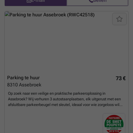
E-mail
Bellen
Parking te huur
73 €
8310
Assebroek
Op zoek naar een veilige en praktische parkeeroplossing in
Assebroek? Wij verhuren 3 autostaanplaatsen, elk uitgerust met een
afsluitbare parkeerbeugel met sleutel, ideaal voor wie zorgeloos wil
parkeren. - autostaanplaats nr. 4 - autostaanplaats nr. 5 -
autostaanplaats nr. 6 Troeven: - Gunstige ligging - Maximale veiligheid
dankzij individuele parkeerbeugel - Altijd verzekerd van een eigen
parkeerplaats Deze staanplaatsen zijn perfect voor wie dagelijks
parkeerstress wil vermijden en zijn wagen veilig wil achterlaten, dicht