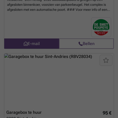
afgesloten binnenkoer, voorzien van parkeerbeugel. Het complex is
afgesloten met een automatische poort. ### Voor meer info of een
bezoek, contacteer ons ### of kom langs op ons kantoor te
Hoefijzerlaan 1 (´t Zand) Brugge. Autostaanplaats 16 Contract
onbepaalde duur met vooropzeg van 2 maanden
Meer weten?
E-mail
Bellen
Garagebox te huur
95 €