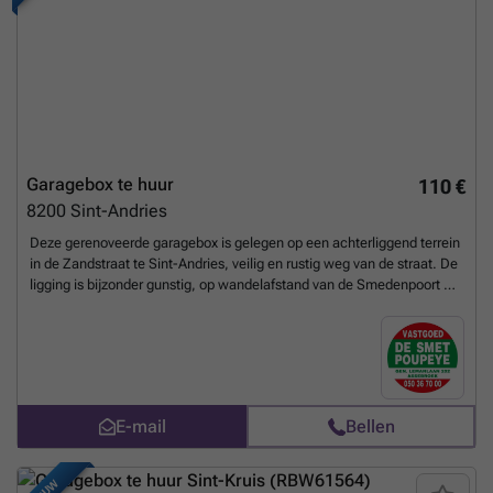
Garagebox te huur
110 €
8200
Sint-Andries
Deze gerenoveerde garagebox is gelegen op een achterliggend terrein
in de Zandstraat te Sint-Andries, veilig en rustig weg van de straat. De
ligging is bijzonder gunstig, op wandelafstand van de Smedenpoort en
het centrum van Brugge, met een vlotte verbinding naar de
belangrijkste invalswegen richting zowel het binnenland als de kust.
De garagebox werd volledig gerenoveerd in 2025-2026, waarbij werd
geïnvesteerd in duurzaamheid en gebruiksgemak. Zo is de garagebox
voorzien van een nieuw geïsoleerd dak en een nieuwe vloer. De
garagebox is asbestvrij! Daarnaast werd er in de garagebox
E-mail
Bellen
automatische verlichting geïnstalleerd en is er ook automatische
verlichting voorzien bij het oprijden van het terrein, wat zorgt voor extra
comfort en veiligheid. Ook het garagecomplex zelf werd grondig