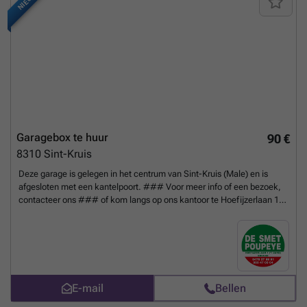
NIEUW
aangepakt: het terrein werd volledig opnieuw aangelegd in klinkers en
voorzien van een nieuwe afwatering met opvangputten, aangesloten
op de riolering. Voor meer info bel ### of kom langs op ons kantoor
te Assebroek, Generaal Lemanlaan 202 ('t Perretje).
Meer weten?
Garagebox te huur
90 €
8310
Sint-Kruis
Deze garage is gelegen in het centrum van Sint-Kruis (Male) en is
afgesloten met een kantelpoort. ### Voor meer info of een bezoek,
contacteer ons ### of kom langs op ons kantoor te Hoefijzerlaan 1
('t Zand) Brugge. box 25 (3e kolom, 2e garage)) - breedte : 3m -
inrijbreedte : - diepte : 5m80 - hoogte : 2m30 - inrijhoogte : *
afgesloten met een kantelpoort
Meer weten?
E-mail
Bellen