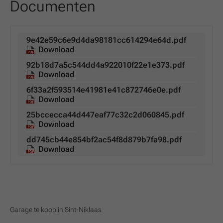
Documenten
9e42e59c6e9d4da98181cc614294e64d.pdf
Download
92b18d7a5c544dd4a922010f22e1e373.pdf
Download
6f33a2f593514e41981e41c872746e0e.pdf
Download
25bccecca44d447eaf77c32c2d060845.pdf
Download
dd745cb44e854bf2ac54f8d879b7fa98.pdf
Download
Garage te koop in Sint-Niklaas