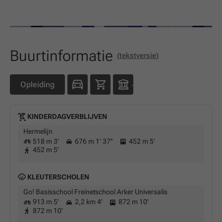
Buurtinformatie
(tekstversie)
Opleiding
KINDERDAGVERBLIJVEN
Hermelijn
518 m 3'
676 m 1' 37''
452 m 5'
452 m 5'
KLEUTERSCHOLEN
Go! Basisschool Freinetschool Arker Universalis
913 m 5'
2,2 km 4'
872 m 10'
872 m 10'