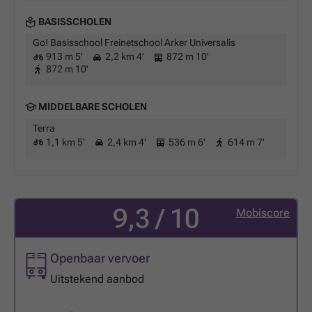
BASISSCHOLEN
Go! Basisschool Freinetschool Arker Universalis
913 m 5'
2,2 km 4'
872 m 10'
872 m 10'
MIDDELBARE SCHOLEN
Terra
1,1 km 5'
2,4 km 4'
536 m 6'
614 m 7'
9,3 / 10
Mobiscore
Openbaar vervoer
Uitstekend aanbod