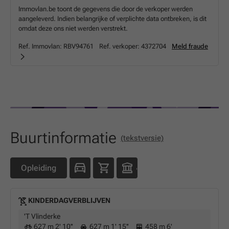
Immovlan.be toont de gegevens die door de verkoper werden
aangeleverd. Indien belangrijke of verplichte data ontbreken, is dit
omdat deze ons niet werden verstrekt.
Ref. Immovlan:
RBV94761
Ref. verkoper:
4372704
Meld fraude
Buurtinformatie
(tekstversie)
Opleiding
KINDERDAGVERBLIJVEN
'T Vlinderke
627 m 2' 10''
627 m 1' 15''
458 m 6'