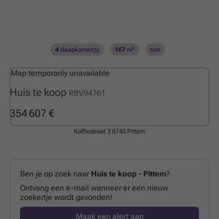
4
slaapkamer(s)
167
m²
tuin
Map temporarily unavailable
Huis te koop
RBV94761
354 607 €
Koffiestraat 3
8740 Pittem
Ben je op zoek naar
Huis te koop - Pittem
?
Ontvang een e-mail wanneer er een nieuw
zoekertje wordt gevonden!
Maak een alert aan