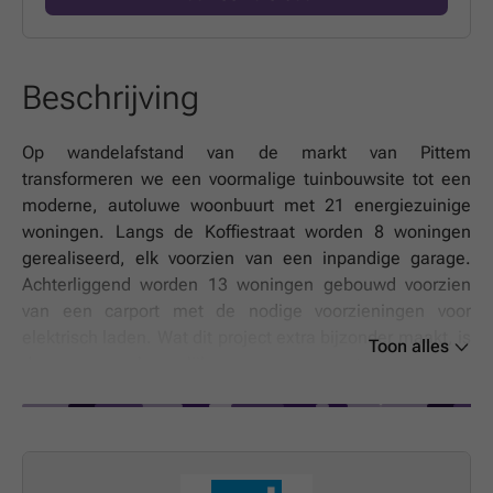
Beschrijving
Op wandelafstand van de markt van Pittem
transformeren we een voormalige tuinbouwsite tot een
moderne, autoluwe woonbuurt met 21 energiezuinige
woningen. Langs de Koffiestraat worden 8 woningen
gerealiseerd, elk voorzien van een inpandige garage.
Achterliggend worden 13 woningen gebouwd voorzien
van een carport met de nodige voorzieningen voor
elektrisch laden. Wat dit project extra bijzonder maakt, is
Toon alles
de gemeenschappelijke groenzone met een rustige
verbinding voor fietsers en wandelaars.Indeling van de
woningen:Gelijkvloers: inkomhal met gastentoilet, ruime
en lichtrijke leefruimte met open keuken, praktische
berging of inpandige garage.verdieping 1: nachthal met