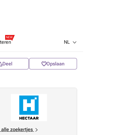
NEW
NL
teren
Deel
Opslaan
 alle zoekertjes