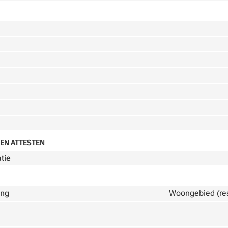
EN ATTESTEN
atie
ing
Woongebied (resi