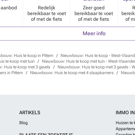
k aanbod
Redelijk
Zeer goed
R
bereikbaar te voet
bereikbaar te voet
bereik
of met de fiets
of met de fiets
of m
Meer info
bouw: Huis te koop in Pittem
Nieuwbouw: Huis te koop - West-Vlaande
s te koop met tuin
Nieuwbouw: Huis te koop met tuin - West-Vlaander
 Huis te koop met 3 gevels
Nieuwbouw: Huis te koop met 3 gevels - W
rs in Pittem
Nieuwbouw: Huis te koop met 4 slaapkamers
Nieuwbo
ARTIKELS
IMMO I
Blog
Huizen te
Apparteme
Gronden t