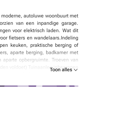
en moderne, autoluwe woonbuurt met
orzien van een inpandige garage.
gen voor elektrisch laden. Wat dit
oor fietsers en wandelaars.Indeling
open keuken, praktische berging of
mers, aparte berging, badkamer met
n aparte opbergruimte. Troeven van
rden voldoet) Tuinaanleg inbegrepen
Toon alles
inatie met lucht/water warmtepomp
e afwerking van jouw woning volgens
van een extra private parkeerplaats
ing: dit project combineert ligging,
informatie of een afspraak op ons