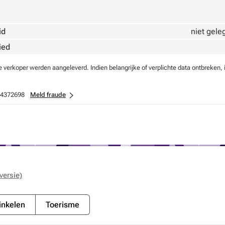
id
niet gele
ied
verkoper werden aangeleverd. Indien belangrijke of verplichte data ontbreken, 
4372698
Meld fraude
versie)
nkelen
Toerisme