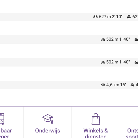
627 m 2' 10''
627
502 m 1' 40''
502 m 1' 40''
4,6 km 16'
4
baar
Onderwijs
Winkels &
Ont
voer
diensten
sport