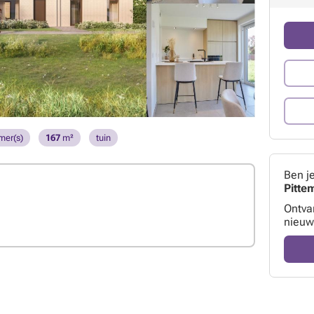
mer(s)
167
m²
tuin
Ben j
Pitte
Ontva
nieuw