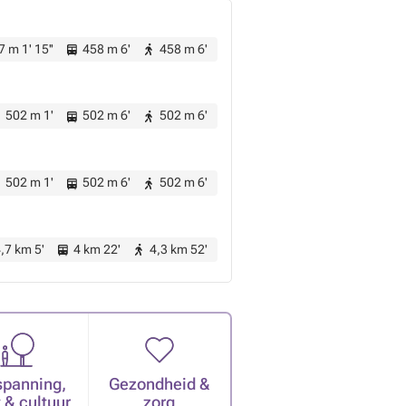
 m 1' 15''
458 m 6'
458 m 6'
502 m 1'
502 m 6'
502 m 6'
502 m 1'
502 m 6'
502 m 6'
,7 km 5'
4 km 22'
4,3 km 52'
spanning,
Gezondheid &
 & cultuur
zorg