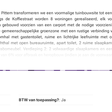
 Pittem transformeren we een voormalige tuinbouwsite tot e
s de Koffiestraat worden 8 woningen gerealiseerd, elk vo
gebouwd voorzien van een carport met de nodige voorzienin
de gemeenschappelijke groenzone met een rustige verbinding v
omhal met gastentoilet, ruime en lichtrijke leefruimte met 
chthal met open bureauruimte, apart toilet, 2 ruime slaapka
vabomeubel. Verdieping 2: 2 volwaardige slaapkamers en ee
 van 6% voor afbraak en heropbouw (indien je aan de voorwaa
Zonnige tuinen Vloerverwarming op het gelijkvloers in comb
esloten op toiletten, wasmachine en buitenkraan Kies zelf d
 van deze woning écht jouw thuis Mogelijkheid tot aankopen 
te woning, een gezinsvriendelijke thuis of een slimme invester
 een unieke manier.Contacteer ons vandaag nog voor meer 
BTW van toepassing?
: Ja