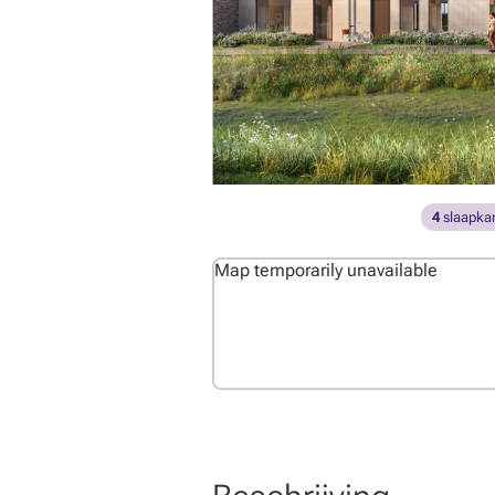
4
slaapka
Map temporarily unavailable