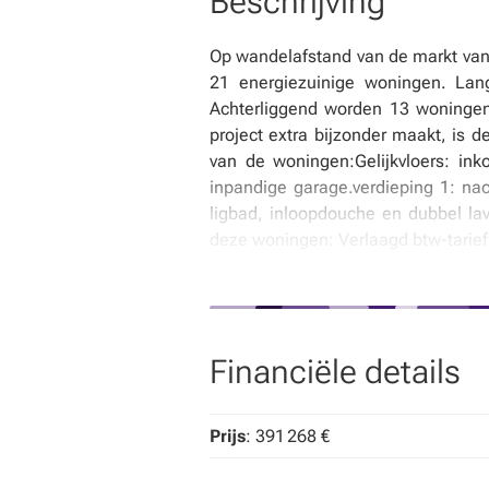
Beschrijving
Op wandelafstand van de markt van
21 energiezuinige woningen. Lang
Achterliggend worden 13 woningen 
project extra bijzonder maakt, is 
van de woningen:Gelijkvloers: ink
inpandige garage.verdieping 1: na
ligbad, inloopdouche en dubbel la
deze woningen: Verlaagd btw-tarief
Duurzaam en energiezuinig wonen 
Regenwaterput van 7.500 liter aang
eigen smaak en budget – zo maak je
Of je nu op zoek bent naar een eers
Financiële details
duurzaamheid en woonkwaliteit op
kantoor te Roeselare.
Prijs
: 391 268 €