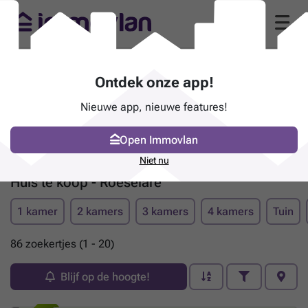
Ontdek onze app!
Nieuwe app, nieuwe features!
Open Immovlan
Niet nu
Huis te koop - Roeselare
1 kamer
2 kamers
3 kamers
4 kamers
Tuin
86 zoekertjes (1 - 20)
Blijf op de hoogte!