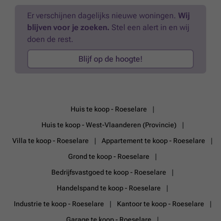
aanwezig.- Overal DUBBElE beglazing (PVC)!- Regenwaterput
centraal stofzuigsysteem en airconditioning, die bijdragen aan een
aanwezig.- Nieuwe dakgoten aanwezig (°2025)!Uiterst
Er verschijnen dagelijks nieuwe woningen.
Wij
aangename woonervaring. EPC: C
Meer weten?
INTERESSANTE woning voor gezinnen (5 slpks)! Rustig gelegen, doch,
blijven voor je zoeken.
Stel een alert in en wij
een zeer VLOTTE verbinding met de autosnelweg! Aarzel zeker niet
doen de rest.
om ons te contacteren voor een bezoek ter plaatse : ### - ###
.
Meer weten?
Blijf op de hoogte!
Huis te koop - Roeselare
Huis te koop - West-Vlaanderen (Provincie)
Villa te koop - Roeselare
Appartement te koop - Roeselare
Grond te koop - Roeselare
Bedrijfsvastgoed te koop - Roeselare
Handelspand te koop - Roeselare
Industrie te koop - Roeselare
Kantoor te koop - Roeselare
Garage te koop - Roeselare