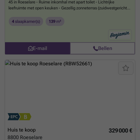
45 in Roeselare - Ruime inkomhal met apart toilet - Lichtrijke
leefruimte met open keuken - Gezellig zonneterras (zuidwestgericht)
met aanpalende berging - 3 slaapkamers op de eerste verdieping -
Badkamer met toilet, inloopdouche en wastafel - Grote zolder
4
slaapkamer(s)
139
m²
ingericht als masterbedroom met complete extra badkamer -
Conforme elektriciteit - EPC: 219 kWh/m²/jaar, label C, UC: 3921422
(geen renovatieplicht) - Richtprijs: € 249.000
Meer weten?
E-mail
Bellen
Huis te koop
329 000 €
8800
Roeselare