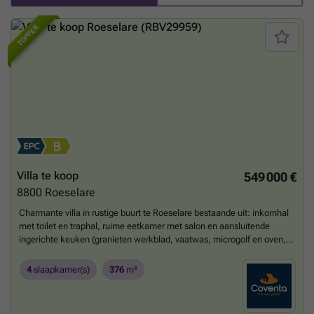
TOPPER
Villa te koop
549 000 €
8800
Roeselare
Charmante villa in rustige buurt te Roeselare bestaande uit: inkomhal
met toilet en traphal, ruime eetkamer met salon en aansluitende
ingerichte keuken (granieten werkblad, vaatwas, microgolf en oven,
frigo) met ontbijthoek. Nachthal met berging, wasplaats en 2
slaapkamers. Verder hebben we de badkamer met een tweede toilet,
4
slaapkamer(s)
376
m²
bad, douche en dubbele lavabo, garage (automatische poort) met
oprit voor 2 voertuigen.Op de verdieping is er nog de nachthal, grote
zolder (mogelijkheid tot extra kamers), dressing en 2 ruime