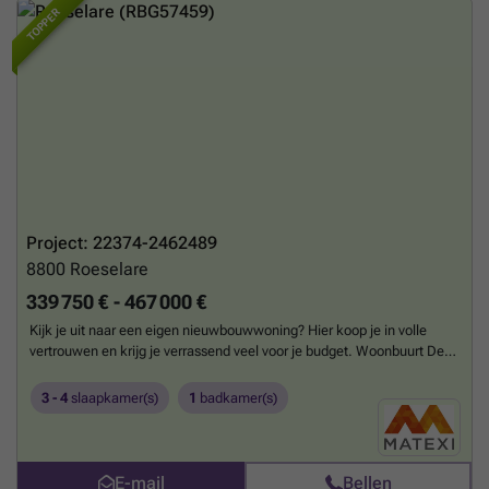
TOPPER
Project: 22374-2462489
8800
Roeselare
339 750 € - 467 000 €
Kijk je uit naar een eigen nieuwbouwwoning? Hier koop je in volle
vertrouwen en krijg je verrassend veel voor je budget. Woonbuurt De
Vlieger in Roeselare kiest de vlucht vooruit en tilt je woondroom naar
hogere sferen. Je vindt er open, gesloten en halfopen
3 - 4
slaapkamer(s)
1
badkamer(s)
nieuwbouwwoningen met 2 verdiepingen, elk in een aparte
hedendaagse stijl. De ruime BEN-woningen zijn opgetrokken uit rode
en donkere gevelstenen en afgewerkt met elegant zwart schrijnwerk.
De loten zijn te koop aan een vaste én zeer voordelige prijs, die
E-mail
Bellen