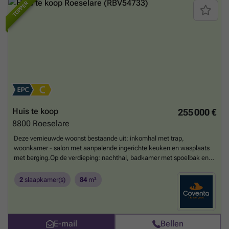
TOPPER
Huis te koop
255 000 €
8800
Roeselare
Deze vernieuwde woonst bestaande uit: inkomhal met trap,
woonkamer - salon met aanpalende ingerichte keuken en wasplaats
met berging.Op de verdieping: nachthal, badkamer met spoelbak en
douche en 2 slaapkamers.Tuin met terras en oprit.Troeven?+ 10jaar
geleden vernieuwd;+ Ruime zonnige tuin;+ Kindvriendelijke wijk;+
2
slaapkamer(s)
84
m²
Diverse mogelijkheden.EPC 223 kWh/m²Vg – Wg – Gmo – Gvkr –
GVvBenieuwd naar dit pand of een andere eigendom? ### –
###
Meer weten?
E-mail
Bellen