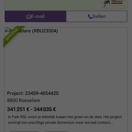
over 3 gebouwen die elk een West-Vlaamse naam kregen, verwijzend
naar de voormalige Vlasstraat op de projectsite: Residentie Roterie,
Spinnerie en Linnerie. De variatie aan woonvormen zorgt ervoor dat
E-mail
Bellen
we vlot kunnen inspelen op jouw specifieke wensen. Dit gaat van een
doorzonappartement met 2 terrassen, over een compact 1-
GEWIJZIGD
slaapkamerappartement tot een gezinswoning met private tuin. Alle
wooneenhedeen hebben dankzij de zonnepanelen een E-peil 20
waardoor je geniet van 100% korting op de onroerende voorheffing en
dit gedurende maar liefst 5 jaar. De gezamenlijke kelderverdieping,
voorzien van laadmogelijkheden, biedt overigens ruimte voor 82
parkeerplaatsen, een ruime fietsberging en 14 private bergingen.
Verder worden er op het gelijkvloers 2 lokalen als fietsberging
voorzien. Interesse? Contacteer ons op ons gratis nummer ### of via
###
Meer weten?
Project: 23459-4054420
8800
Roeselare
341 251 € - 344 035 €
In Park RSL woon je letterlijk tussen het groen en de stad. Het project
omringt een prachtige private binnentuin waar sociaal contact
centraal staat, ontworpen als een oase van rust te midden van het