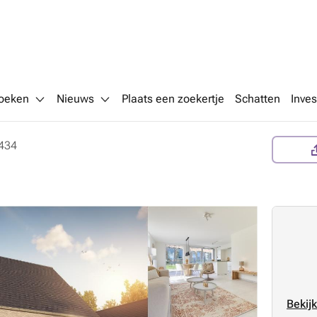
oeken
Nieuws
Plaats een zoekertje
Schatten
Inves
434
Bekijk