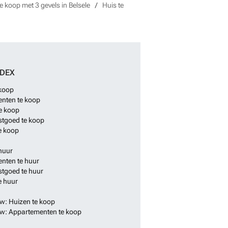
e koop met 3 gevels in Belsele
Huis te
NDEX
 koop
nten te koop
e koop
stgoed te koop
e koop
huur
nten te huur
stgoed te huur
e huur
: Huizen te koop
: Appartementen te koop