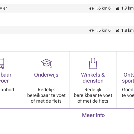
Vier
1,6 km 6'
1,9 km 
1,5 km 6'
1,8 km 
baar
Onderwijs
Winkels &
Ont
voer
diensten
sport
aanbod
Redelijk
Redelijk
Goed 
bereikbaar te voet
bereikbaar te voet
te vo
of met de fiets
of met de fiets
Meer info