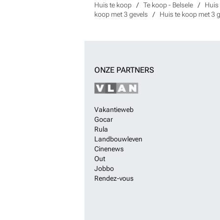
Huis te koop
Te koop - Belsele
Huis 
koop met 3 gevels
Huis te koop met 3 g
ONZE PARTNERS
Vakantieweb
Gocar
Rula
Landbouwleven
Cinenews
Out
Jobbo
Rendez-vous