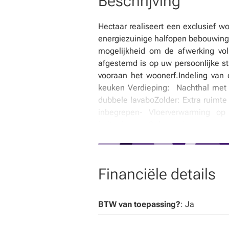
Beschrijving
Hectaar realiseert een exclusief w
energiezuinige halfopen bebouwing
mogelijkheid om de afwerking vol
afgestemd is op uw persoonlijke st
vooraan het woonerf.Indeling van d
keuken Verdieping: Nachthal met a
dubbele lavaboZolder: Extra ruimt
inbegrepen- Vloerverwarming op
buitenkraan- Gelegen in een groe
bebouwing met volledige inspraak
informatie en een afspraak.
Financiële details
BTW van toepassing?
: Ja