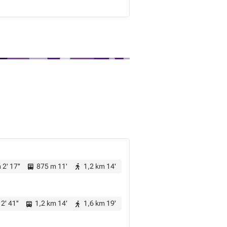
2' 17''
875 m 11'
1,2 km 14'
2' 41''
1,2 km 14'
1,6 km 19'