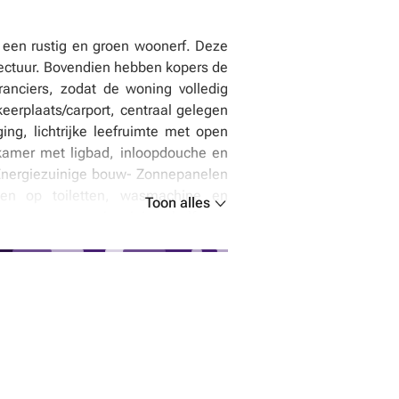
n een rustig en groen woonerf. Deze
ectuur. Bovendien hebben kopers de
anciers, zodat de woning volledig
eerplaats/carport, centraal gelegen
ing, lichtrijke leefruimte met open
dkamer met ligbad, inloopdouche en
 Energiezuinige bouw- Zonnepanelen
ten op toiletten, wasmachine en
Toon alles
naar een energiezuinige, halfopen
eem contact met ons op voor meer