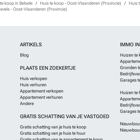
te koop in Belsele
Huis te koop - Oost-Vlaanderen (Provincie)
Huis t
evels - Oost-Vlaanderen (Provincie)
ARTIKELS
IMMO I
Blog
Huizen te
Apparteme
PLAATS EEN ZOEKERTJE
Gronden t
Bedrijfsva
Huis verkopen
Garages t
Huis verhuren
Appartement verkopen
Huizen te 
Appartement verhuren
Apparteme
Andere
Bedrijfsva
Garages t
GRATIS SCHATTING VAN JE VASTGOED
Nieuwbouw
Gratis schatting van je huis te koop
Nieuwbouw
Gratis schatting van je huis te huur
Gratis schatting van je appartement te koop