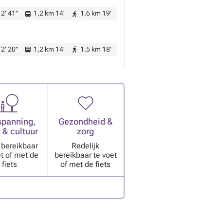
2' 41''
1,2 km 14'
1,6 km 19'
2' 20''
1,2 km 14'
1,5 km 18'
spanning,
Gezondheid &
 & cultuur
zorg
bereikbaar
Redelijk
et of met de
bereikbaar te voet
fiets
of met de fiets