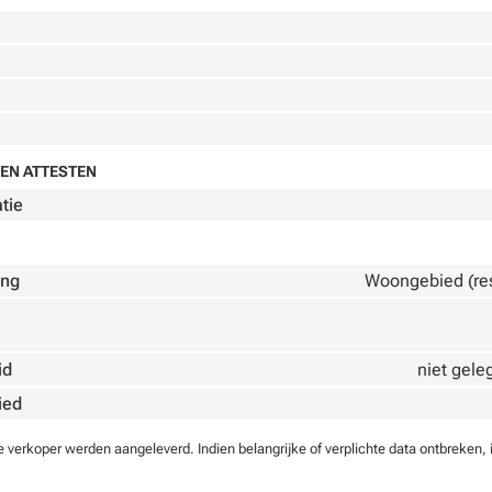
EN ATTESTEN
atie
ing
Woongebied (resi
id
niet gele
ied
verkoper werden aangeleverd. Indien belangrijke of verplichte data ontbreken, 