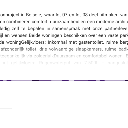
oonproject in Belsele, waar lot 07 en lot 08 deel uitmaken va
en combineren comfort, duurzaamheid en een moderne archit
ledig zelf te bepalen in samenspraak met onze partnerlever
ijl en wensen.Beide woningen beschikken over een vaste park
e woningGelijkvloers: Inkomhal met gastentoilet, ruime berg
fzonderlijk toilet, drie volwaardige slaapkamers, ruime ba
e toegankelijk via zolderluikDuurzaam en comfortabel wonen-
 het gelijkvloers- Regenwaterput van 7.500L – aangeslo
n woonerf – met rustige, autoluwe omgevingBent u op zoek 
 in de afwerking? Ontdek de plannen op
www.hectaar.be
of n