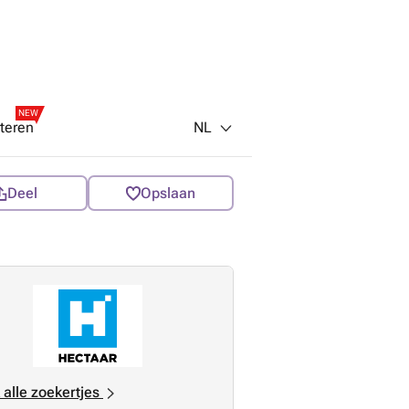
NEW
NL
teren
Deel
Opslaan
 alle zoekertjes