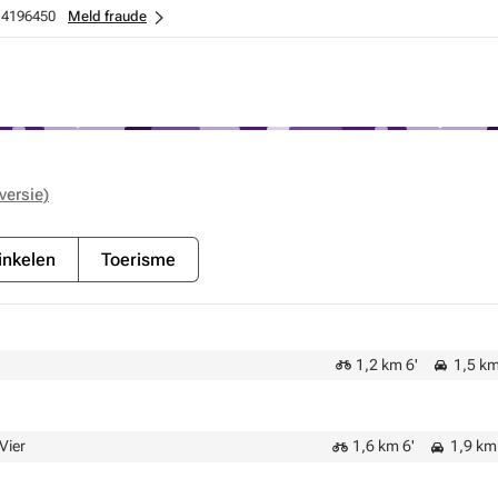
4196450
Meld fraude
versie)
nkelen
Toerisme
1,2 km 6'
1,5 km 
Vier
1,6 km 6'
1,9 km 