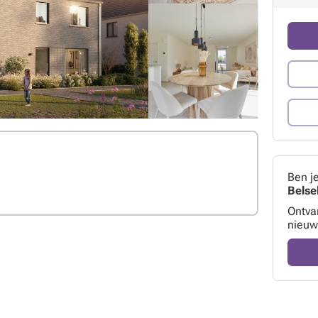
Ben j
Belse
Ontva
nieuw