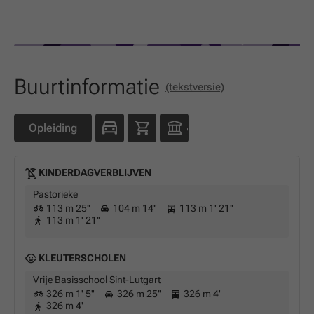
Buurtinformatie
(tekstversie)
Opleiding
KINDERDAGVERBLIJVEN
Pastorieke
113 m 25''
104 m 14''
113 m 1' 21''
113 m 1' 21''
KLEUTERSCHOLEN
Vrije Basisschool Sint-Lutgart
326 m 1' 5''
326 m 25''
326 m 4'
326 m 4'