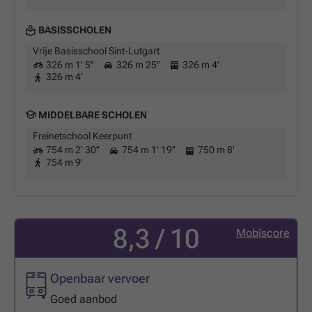
BASISSCHOLEN
Vrije Basisschool Sint-Lutgart
326 m 1' 5''
326 m 25''
326 m 4'
326 m 4'
MIDDELBARE SCHOLEN
Freinetschool Keerpunt
754 m 2' 30''
754 m 1' 19''
750 m 8'
754 m 9'
8,3 / 10
Mobiscore
Openbaar vervoer
Goed aanbod