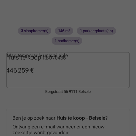
3
slaapkamer(s)
146
m²
1
parkeerplaats(en)
1
badkamer(s)
Map temporarily unavailable
Huis te koop
RBU70436
446 259 €
Bergstraat 56
9111 Belsele
Ben je op zoek naar
Huis te koop - Belsele
?
Ontvang een e-mail wanneer er een nieuw
zoekertje wordt gevonden!