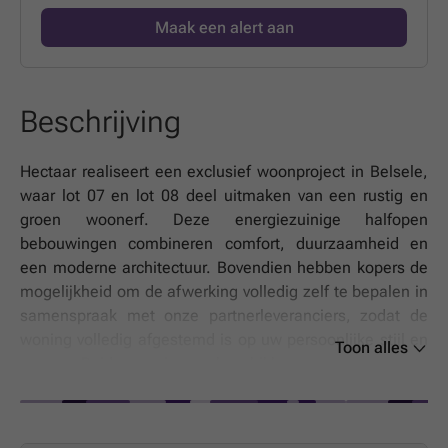
Maak een alert aan
Beschrijving
Hectaar realiseert een exclusief woonproject in Belsele,
waar lot 07 en lot 08 deel uitmaken van een rustig en
groen woonerf. Deze energiezuinige halfopen
bebouwingen combineren comfort, duurzaamheid en
een moderne architectuur. Bovendien hebben kopers de
mogelijkheid om de afwerking volledig zelf te bepalen in
samenspraak met onze partnerleveranciers, zodat de
woning volledig afgestemd is op uw persoonlijke stijl en
Toon alles
wensen.Beide woningen beschikken over een vaste
parkeerplaats/carport, centraal gelegen vooraan het
woonerf.Indeling van de woning lot 07:Gelijkvloers:
Inkomhal met gastentoilet, ruime berging, lichtrijke