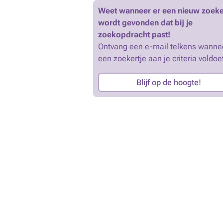
Weet wanneer er een nieuw zoeke
wordt gevonden dat bij je
zoekopdracht past!
Ontvang een e-mail telkens wanne
een zoekertje aan je criteria voldoe
Blijf op de hoogte!