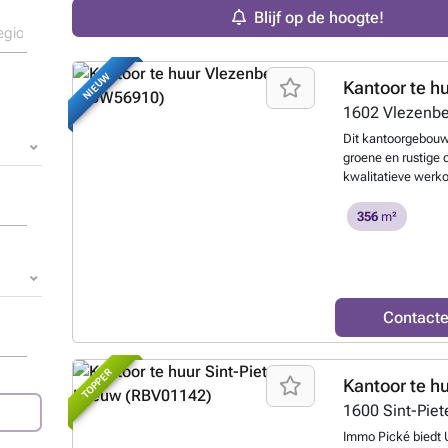
Blijf op de hoogte!
NIEUW
Kantoor te h
1602
Vlezenb
Dit kantoorgebouw
groene en rustige
kwalitatieve werk
bereikbaarheid naa
Het gebouw bevind
356
m²
bedrijven, dienstv
harmonieus sameng
genieten gebruiker
boeten aan bereikb
gerenoveerd in 200
Contact
te delen kantoorru
omvat onder meer 
LED-verlichting, 
TOPPER
Kantoor te h
dakramen, wat bijd
werkomgeving. Het
1600
Sint-Pie
een warmtepompsy
Immo Pické biedt 
verwarming als koe