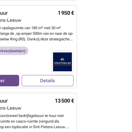
opslag, distributie of lichte productie.
Meer
huur
1 950 €
ters-Leeuw
n opslagruimte van 185 m² met 30 m²
 langs de ,op amper 500m van en naar de op-
sselse Ring (R0). Dankzij deze strategische
n een uitstekende bereikbaarheid richting alle
swegen en Brussel centrum. De opslagruimte
rkeerplaats(en)
rije hoogte van 6 meter en is toegankelijk via
ale poort (4M20X4M00), wat het laden en
ijkt. De ruimte is uitgerust met een
 draagkracht 3T/m² en een lichtstraat.
 is er parking voorzien voor 2-tal
eer
Details
ze opslagruimte is uitermate geschikt voor
ssingen zoals opslag, distributie of lichte
eten?
huur
13 500 €
ters-Leeuw
ifunctioneel bedrijfsgebouw te huur met
uimte en casco-ruimte (vergund als
p een toplocatie in Sint-Pieters-Leeuw.