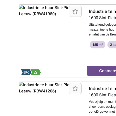
toepassingen zoals 
weten?
Industrie te 
1600
Sint-Pie
Uitstekend gelege
mezzanine te huur
en afrit van de Bru
ligging geniet u va
belangrijke inval
185
m²
2
pa
beschikt over een v
een ruime section
lossen vergemakkel
polybetonvloer met
Vooraan het gebouw
Contact
(bestel)wagens. De
uiteenlopende toepa
productie.
Meer w
Industrie te 
1600
Sint-Pie
Veelzijdig en mult
showroom, opslagr
conciërgewoning) o