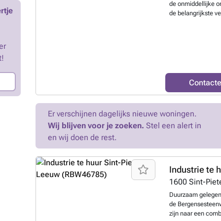
de onmiddellijke 
beschikt niet over
rtje
de belangrijkste 
voorbereid voor d
bestaat uit een wac
eveneens zeven pa
mooie en afzonderl
meerwaarde biedt
berging/kantoorrui
Huurvoorwaarden D
er
van 80 euro voor v
8.287,50, inclusie
t!
water.
Meer wete
de gemeenschappel
wordt later meeged
ondernemingen die 
Contact
instapklare kantoo
Brussel.
Meer wet
Er verschijnen dagelijks nieuwe woningen.
Wij blijven voor je zoeken.
Stel een alert in
en wij doen de rest.
Industrie te 
1600
Sint-Pie
Duurzaam gelegen 
de Bergensesteenwe
zijn naar een combi