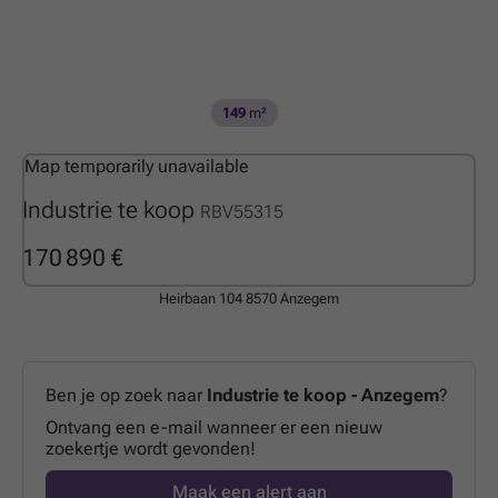
149
m²
Map temporarily unavailable
Industrie te koop
RBV55315
170 890 €
Heirbaan 104
8570 Anzegem
Ben je op zoek naar
Industrie te koop - Anzegem
?
Ontvang een e-mail wanneer er een nieuw
zoekertje wordt gevonden!
Maak een alert aan