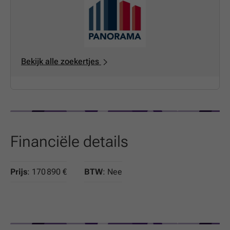
site.Contacteer PANORAMA B2B voor bijkomende
inlichtingen of een vrijblijvend plaatsbezoek
Tel
.
Bekijk alle zoekertjes
Financiële details
Prijs
: 170 890 €
BTW
: Nee