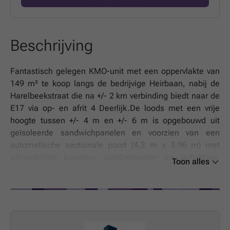
Beschrijving
Fantastisch gelegen KMO-unit met een oppervlakte van
149 m² te koop langs de bedrijvige Heirbaan, nabij de
Harelbeekstraat die na +/- 2 km verbinding biedt naar de
E17 via op- en afrit 4 Deerlijk.De loods met een vrije
hoogte tussen +/- 4 m en +/- 6 m is opgebouwd uit
geïsoleerde sandwichpanelen en voorzien van een
automatische sectionale poort (4,3 m x 3,96 m) met
afzonderlijke loopdeur, polybetonvloer en verlichting.
Toon alles
Aanwezigheid van water, elektriciteit (220V + 380V) en
gemeenschappelijk sanitair. De loods is enkel geschikt
voor opslag en maakt deel uit van een KMO-project met
beschikbare oppervlaktes te huur en/of te koop van 74 m²
tot 195 m².Ruime parkeer- en manoeuvreerruimte op de