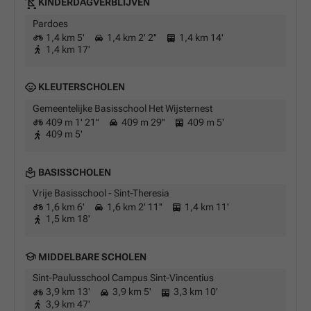
KINDERDAGVERBLIJVEN
Pardoes
1,4 km 5'
1,4 km 2' 2''
1,4 km 14'
1,4 km 17'
KLEUTERSCHOLEN
Gemeentelijke Basisschool Het Wijsternest
409 m 1' 21''
409 m 29''
409 m 5'
409 m 5'
BASISSCHOLEN
Vrije Basisschool - Sint-Theresia
1,6 km 6'
1,6 km 2' 11''
1,4 km 11'
1,5 km 18'
MIDDELBARE SCHOLEN
Sint-Paulusschool Campus Sint-Vincentius
3,9 km 13'
3,9 km 5'
3,3 km 10'
3,9 km 47'