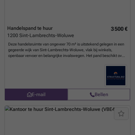
Handelspand te huur
3 500 €
1200
Sint-Lambrechts-Woluwe
Deze handelsruimte van ongeveer 70 m² is uitstekend gelegen in een
gegeerde wijk van Sint-Lambrechts-Woluwe, vlak bij winkels,
openbaar vervoer en belangrijke invalswegen. Het pand beschikt over
een horecavergunning en is ideaal voor een restaurant, broodjeszaak,
koffiebar, tearoom, traiteur of andere handels- en dienstverlenende
activiteiten. Een uitstekende kans om uw zaak te vestigen op een
toplocatie. Contacteer ons voor meer informatie of een
bezichtiging.
Meer weten?
E-mail
Bellen