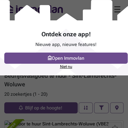
Ontdek onze app!
Nieuwe app, nieuwe features!
Open Immovlan
Niet nu
Bedrijfsvastgoed te huur - Sint-Lambrechts-
Woluwe
20 zoekertjes (1 - 20)
Blijf op de hoogte!
TOPPER