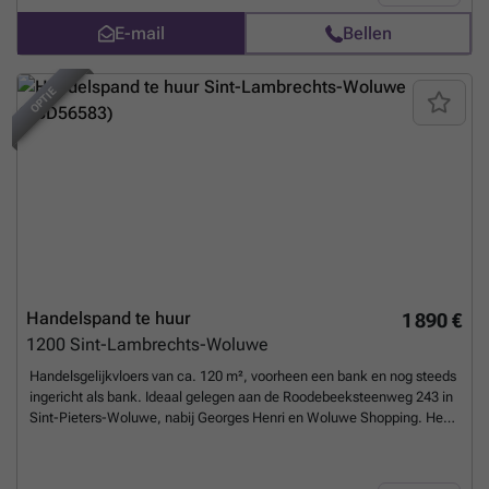
Property tax & office tax payable by the tenant. A rare opportunity
E-mail
Bellen
combining character, visibility and accessibility in a sought-after area
of Brussels. Discover it at L&P!
Meer weten?
OPTIE
Handelspand te huur
1 890 €
1200
Sint-Lambrechts-Woluwe
Handelsgelijkvloers van ca. 120 m², voorheen een bank en nog steeds
ingericht als bank. Ideaal gelegen aan de Roodebeeksteenweg 243 in
Sint-Pieters-Woluwe, nabij Georges Henri en Woluwe Shopping. Het
bestaat uit een inkom met onthaalbalie, twee aparte bureaus, een
keuken en ruime kelders voor stockage. Beveiligde ruimte met
alarmsysteem. Mogelijkheid tot herinrichting volgens activiteit. Te