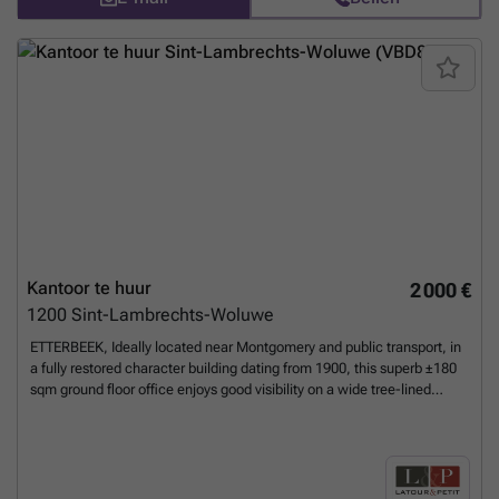
Kantoor te huur
2 000 €
1200
Sint-Lambrechts-Woluwe
ETTERBEEK, Ideally located near Montgomery and public transport, in
a fully restored character building dating from 1900, this superb ±180
sqm ground floor office enjoys good visibility on a wide tree-lined
avenue with direct access to the Ring. The space consists of six
beautiful, bright rooms with original parquet flooring, offering a warm
and professional working environment. A fully equipped kitchen
completes the ensemble, ideal for the daily comfort of your team.
Common charges: €420/month (including heating). Small cellar.