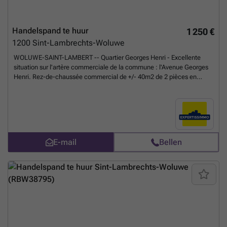
Handelspand te huur
1 250 €
1200
Sint-Lambrechts-Woluwe
WOLUWE-SAINT-LAMBERT -- Quartier Georges Henri - Excellente
situation sur l'artère commerciale de la commune : l'Avenue Georges
Henri. Rez-de-chaussée commercial de +/- 40m2 de 2 pièces en
enfilades - Salle à l'avant de +/- 21m2 avec belle vitrine et parquet au
sol - Salle arrière de +/- 10m2 - Petit espace kitchenette avec accès
aux WC. Libre immédiatement ! Loyer: 1350€ + provision de 70€
charges communes et eau froide.
Meer weten?
E-mail
Bellen