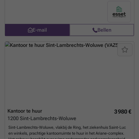
Sommige ruimtes hebben privéterrassen. Bekabelde kantoren,
uitgerust met HVAC en verhoogde vloeren. Een must-see! Technische
kenmerken : - Bedrading - PVC-raamkozijnen - Kelder / Archief -
Videofoon - Tapijt - Scheidingswanden - Receptie - Terras - Tuin
Budget : - Kosten : 60€/m²/jaar - Onroerende voorheffing :
E-mail
Bellen
43,76€/m²/jaar - Overdekte parkeerplaats (72 plaatsen beschikbaar):
1.200€/eenheid/jaar -----------------------------------------
Meer
weten?
Kantoor te huur
3 980 €
1200
Sint-Lambrechts-Woluwe
Sint-Lambrechts-Woluwe, vlakbij de Ring, het ziekenhuis Saint-Luc
en winkels, prachtige kantoorruimte te huur in het Ariane-complex.