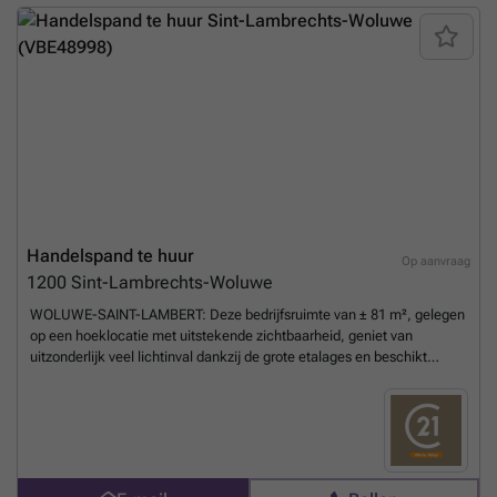
Gemeentebelasting: € 2.996,64/jaar Onroerende voorheffing: €
5.565/jaar Optioneel: Mogelijkheid tot het huren van 2
garageplaatsen: € 110/garage/maand Het pand is perfect geschikt
voor vrije beroepen (medisch kabinet, paramedische activiteiten,
kantoren, enz.) Beschikbaar vanaf 1 september. Contacteer ons voor
meer informatie of om een bezoek te organiseren via ### of per e-
mail op ### .
Meer weten?
Handelspand te huur
Op aanvraag
1200
Sint-Lambrechts-Woluwe
WOLUWE-SAINT-LAMBERT: Deze bedrijfsruimte van ± 81 m², gelegen
op een hoeklocatie met uitstekende zichtbaarheid, geniet van
uitzonderlijk veel lichtinval dankzij de grote etalages en beschikt
bovendien over een bijzonder zeldzaam pluspunt: bijna 95 m² aan
eigen buitenruimte, bestaande uit een terras aan de voorzijde, een
terras aan de zijkant en een binnenplaats aan de achterzijde, wat echt
comfort biedt voor de gebruikers en hun klanten. Het pand bestaat
momenteel uit een ruime hoofdruimte, een apart kantoor en twee
sanitaire ruimtes. De indeling biedt talrijke inrichtingsmogelijkheden,