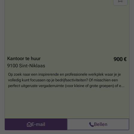
Kantoor te huur
900 €
9100
Sint-Niklaas
Op zoek naar een inspirerende en professionele werkplek waar je je
volledig kunt focussen op je bedrijfsactiviteiten? Of misschien een
perfect uitgeruste vergaderruimte (voor kleine of grote groepen) of een
sfeervolle locatie voor je volgende event? Bij Copperworks ben je aan
het juiste adres. Als bedrijvencentrum en co-workingplek bieden we
een tweede thuis aan ondernemers, freelancers, remote teams en
kleine tot middelgrote bedrijven. We begrijpen dat topprestaties elke
dag een uitdaging zijn. Daarom zorgen we ervoor dat onze ruimtes je
hierin ondersteunen. Elk deel van ons gebouw heeft een uniek
E-mail
Bellen
karakter, met aandacht voor kleur, inrichting en details die inspelen op
jouw behoeften. Of je nu rust, inspiratie of juist een energieke boost