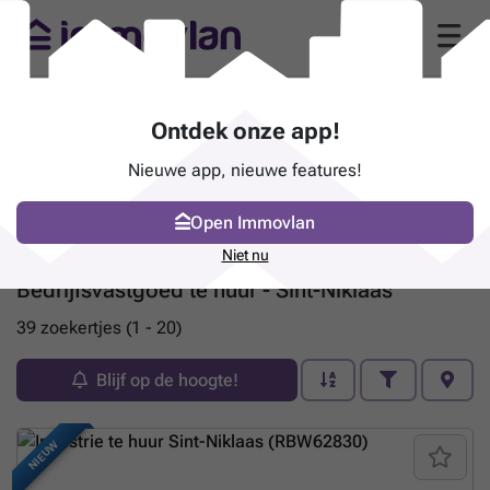
Ontdek onze app!
Nieuwe app, nieuwe features!
Open Immovlan
Niet nu
Bedrijfsvastgoed te huur - Sint-Niklaas
39 zoekertjes (1 - 20)
Blijf op de hoogte!
NIEUW