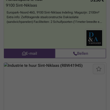
9100
Sint-Niklaas
Europark-Noord 46G, 9100 Sint-Niklaas Indeling: Magazijn: 2100m²
Extra info: Zelfdragende staalconstructie Dakisolatie
(sandwichpanelen) Faciliteiten: 2 Schuifpoorten (11meter breedte en
3m breedte) Elektrische poort aan buitenplein Nutsvoorziening met
individuele tellers: elektriciteit 400 V, wateraansluiting. Huur: huur:
€5.250,00/maand + BTW onroerende voorheffing: €506,00/maand +
BTW TOTAAL: €6.964,76 inclusief BTW Beschikbaar vanaf 1
september 2026 Vaste kosten onroerende voorheffing:
€500/maand
Meer weten?
E-mail
Bellen