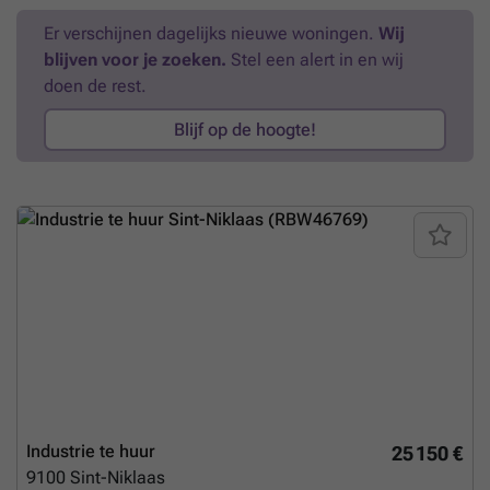
bereikbare locatie op slechts 6 minuten van de op- en afrit 15 'Sint-
Er verschijnen dagelijks nieuwe woningen.
Wij
Niklaas centrum' van de E17.Contacteer PANORAMA voor bijkomende
blijven voor je zoeken.
Stel een alert in en wij
inlichtingen of een vrijblijvend plaatsbezoek via ###
Meer weten?
doen de rest.
Blijf op de hoogte!
Industrie te huur
25 150 €
9100
Sint-Niklaas