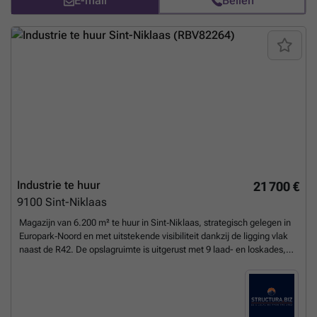
E-mail
Bellen
Industrie te huur
21 700 €
9100
Sint-Niklaas
Magazijn van 6.200 m² te huur in Sint‑Niklaas, strategisch gelegen in
Europark‑Noord en met uitstekende visibiliteit dankzij de ligging vlak
naast de R42. De opslagruimte is uitgerust met 9 laad- en loskades,
sectionale poort, een vrije hoogte van 7 meter, polybetonvloer,
lichtstraten en verwarming op gas. Aansluitend bij de opslagruimte is
er een gerenoveerde kantoorruimte met sanitair van ca. 330 m². De
volledige site is verhard en biedt een ruime parking vooraan het
gebouw. Daarnaast kan er nog eens 3.017 m² extra opslagruimte