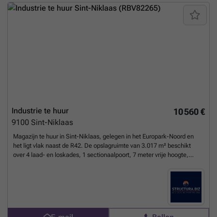
nodig hebt – bij Copperworks vind je altijd een plek die past bij jouw
mood. Met 8 vergaderzalen, 3 event-ruimten, een veranda en een
prachtige tuin kunnen we alles aan, van intieme 1-op-1-sessies tot
evenementen met maximaal 120 gasten. Onze toplocatie, pal naast
het station van Sint-Niklaas en centraal tussen Gent, Antwerpen en
Brussel, maakt ons gemakkelijk bereikbaar met het openbaar vervoer.
Voor wie met de auto komt, is er een bewaakte parking met
elektrische laadpalen vlak voor de deur. Zin om even buiten te
ontspannen? Op wandelafstand vind je de grootste markt van België,
een gezellig pleintje en de winkelstraat van Sint-Niklaas. Liever wat
groen? Het natuurgebied achter de stationsbuurt en nabijgelegen
parken bieden volop mogelijkheden om te ontsnappen aan de
Industrie te huur
10 560 €
drukte.
Meer weten?
9100
Sint-Niklaas
Magazijn te huur in Sint-Niklaas, gelegen in het Europark-Noord en
het ligt vlak naast de R42. De opslagruimte van 3.017 m² beschikt
over 4 laad- en loskades, 1 sectionaalpoort, 7 meter vrije hoogte,
polybetonvloer en lichtstraten. Verder is de site volledig verhard met
een ruime parking vooraan het gebouw. Bij interesse, contacteer
Structura.biz voor een bezoek ter plaatse!
Meer weten?