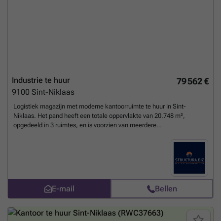
Industrie te huur
79 562 €
9100
Sint-Niklaas
Logistiek magazijn met moderne kantoorruimte te huur in Sint-
Niklaas. Het pand heeft een totale oppervlakte van 20.748 m²,
opgedeeld in 3 ruimtes, en is voorzien van meerdere
sectionaalpoorten en laadkades. De constructie is in beton/metaal
met plat dak, een vrije hoogte van 5 tot 8 m en een vloerbelasting van
5 ton/m². Onmiddellijk beschikbaar. Interesse? Contacteer
Structura.biz voor een bezoek ter plaatse.
Meer weten?
E-mail
Bellen