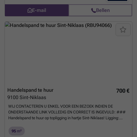
worden bijgehuurd. Het pand is beschikbaar vanaf 07/2026. Bij
E-mail
Bellen
interesse, contacteer Structura.biz voor een bezoek ter plaatse!
Meer
weten?
Handelspand te huur
700 €
9100
Sint-Niklaas
WIJ CONTACTEREN U ENKEL VOOR EEN BEZOEK INDIEN DE
ONDERSTAANDE LINK VOLLEDIG EN CORRECT IS INGEVULD: ###
Handelspand te huur op topligging in hartje Sint-Niklaas! Ligging:
Dankzij de centrale ligging geniet u van uitstekende zichtbaarheid en
een vlotte bereikbaarheid met zowel wagen als openbaar vervoer. De
95
m²
nabijheid van de Grote Markt, winkels en horeca zorgt voor veel