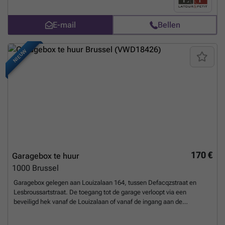
E-mail
Bellen
NIEUW
170 €
Garagebox te huur
1000
Brussel
Garagebox gelegen aan Louizalaan 164, tussen Defacqzstraat en
Lesbroussartstraat. De toegang tot de garage verloopt via een
beveiligd hek vanaf de Louizalaan of vanaf de ingang aan de
Welgelegenstraat. De garagebox meet 3 m x 6,50 m. Deze sluit af met
een sleutel en biedt geen zicht van buitenaf. De garage is voorzien van