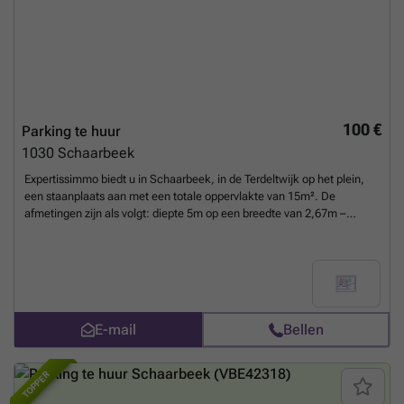
100 €
Parking te huur
1030
Schaarbeek
Expertissimmo biedt u in Schaarbeek, in de Terdeltwijk op het plein,
een staanplaats aan met een totale oppervlakte van 15m². De
afmetingen zijn als volgt: diepte 5m op een breedte van 2,67m –
Maximale hoogte: 2,02m. Huurprijs: € 100/maand + € 7 kosten, alsook
2 maanden waarborg. Onmiddellijk vrij.
Meer weten?
E-mail
Bellen
TOPPER