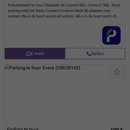
Parkeerplaats te huur Chaussée de Louvain 862 - Evere (1140) . Deze
parking nabij het Radio Contact Centrum biedt 56 plaatsen voor
mensen die in de buurt wonen of werken. Als u in de buurt werkt of
woont en op zoek bent naar een parkeerplaats, aarzel dan niet om
online te reserveren. U kunt uw parkeerplaats direct boeken op de
volgende link: ### %20-%20evere/chaussee-de-louvain-862-evere-
2775?
utm_source=ubiflow&utm_medium=referral&utm_campaign=parking
_listing&utm_content=be
Meer weten?
E-mail
Bellen
Parking te huur
100 €