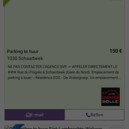
150 €
Parking te huur
1030
Schaarbeek
NE PAS CONTACTER L'AGENCE SVP -> APPELER DIRECTEMENT LE
### Rue du Progrès à Schaerbeek (Gare du Nord). Emplacement de
parking à louer – Résidence EOS - De Watergroep. Un emplacement
de parking souterrain à louer dans la résidence moderne très
facilement accessible via une grande porte automatique avec
télécommande. L’immeuble est récent (2010), bien entretenu et se
trouve à distance de la Gare du Nord, du futur Métro 3 et du shopping
Brabant. Loyer: 150 €/mois + 30 € de charges. Disponibilité:
immédiate NE PAS CONTACTER L'AGENCE SVP -> APPELER
E-mail
Bellen
DIRECTEMENT LE ###
Meer weten?