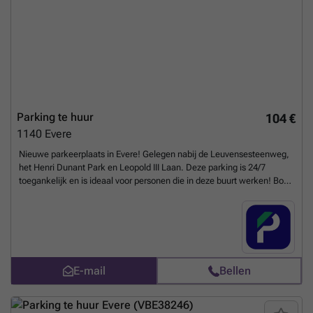
Parking te huur
104 €
1140
Evere
Nieuwe parkeerplaats in Evere! Gelegen nabij de Leuvensesteenweg,
het Henri Dunant Park en Leopold III Laan. Deze parking is 24/7
toegankelijk en is ideaal voor personen die in deze buurt werken! Boek
snel of neem contact met ons op voor meer informatie. U kunt uw
parkeerplaats direct boeken op de volgende link: ###
Meer weten?
E-mail
Bellen