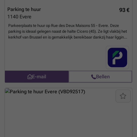
Parking te huur
93 €
1140
Evere
Parkeerplaats te huur op Rue des Deux Maisons 55 - Evere. Deze
parking is ideaal gelegen naast de halte Cicero (45). Ze ligt vlakbij het
kerkhof van Brussel en is gemakkelijk bereikbaar dankzij haar ligging
langs de Leuvensesteenweg. Het zal u de perfecte oplossing bieden
om uw voertuig op een veilige en gemakkelijk toegankelijke plaats te
parkeren! U kunt uw parkeerplaats direct boeken op de volgende link:
### %20-%20evere/rue-des-deux-maisons-55-evere-3055?
utm_source=ubiflow&utm_medium=referral&utm_campaign=parking
_listing&utm_content=be
Meer weten?
E-mail
Bellen