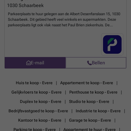
1030
Schaarbeek
Parkeerplaats te huur gelegen aan de Albert Desenfanslaan 15, 1030
Schaarbeek. Dit gebied heeft veel winkels en supermarkten. Deze
parkeerplaats ligt ook vlak naast het Paul Brien ziekenhuis. De
tramhalte 'haard. Schaerbeekois' ligt op slechts 1 minuut lopen. De
trams rijden op de lijnen 32 en 55. De tramhalte van het Paul Brien-
ziekenhuis, met lijn 7, ligt ook op 2 minuten lopen. Deze parkeerplaats
is nu online beschikbaar. U kunt uw parkeerplaats direct boeken op de
volgende link: ### %20-%20schaarbeek/avenue-albert-desenfans-
15-schaerbeek-2739?
E-mail
Bellen
utm_source=ubiflow&utm_medium=referral&utm_campaign=parking
_listing&utm_content=be
Meer weten?
Huis te koop - Evere
Appartement te koop - Evere
Gelijkvloers te koop - Evere
Penthouse te koop - Evere
Duplex te koop - Evere
Studio te koop - Evere
Bedrijfsvastgoed te koop - Evere
Industrie te koop - Evere
Kantoor te koop - Evere
Garage te koop - Evere
Parking te koop - Evere
Appartement te huur - Evere