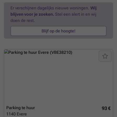
Er verschijnen dagelijks nieuwe woningen.
Wij
blijven voor je zoeken.
Stel een alert in en wij
doen de rest.
Blijf op de hoogte!
Parking te huur
93 €
1140
Evere