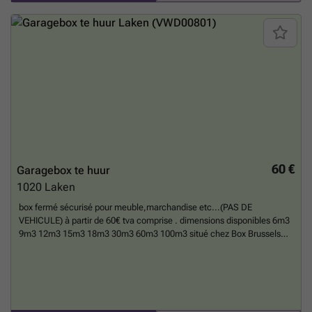
60 €
Garagebox te huur
1020
Laken
box fermé sécurisé pour meuble,marchandise etc...(PAS DE
VEHICULE) à partir de 60€ tva comprise . dimensions disponibles 6m3
9m3 12m3 15m3 18m3 30m3 60m3 100m3 situé chez Box Brussels
,492 rue des Palais Outre-Ponts 1020 Bruxelles tél ### et mail : ###
chargement dans cour privée avec accès camion . Le loyer est TVA
comprise. La durée est minimum 1 mois et le préavis est de 1
mois.
Meer weten?