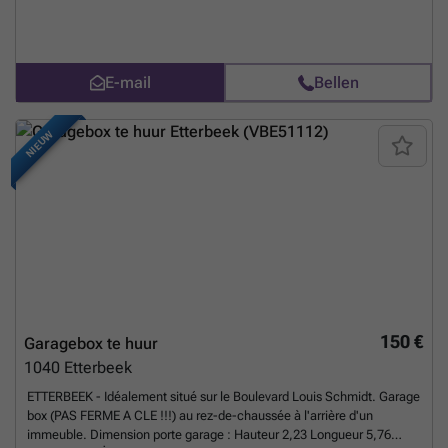
een stopcontact (niet geschikt om een auto op te laden) en
verlichting. De gemeenschappelijke kosten bedragen 20€/maand
(elektriciteit, beheer van gemeenschappelijke ruimtes, verzekering).
Maandprijs: 170€ + 20€ aan kosten = 190€/maand. De waarborgsom
E-mail
Bellen
bedraagt twee maandhuren.
Meer weten?
NIEUW
150 €
Garagebox te huur
1040
Etterbeek
ETTERBEEK - Idéalement situé sur le Boulevard Louis Schmidt. Garage
box (PAS FERME A CLE !!!) au rez-de-chaussée à l'arrière d'un
immeuble. Dimension porte garage : Hauteur 2,23 Longueur 5,76