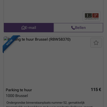
Largeur 2,14 À découvrir en exclusivité chez L&P !
Meer weten?
E-mail
Bellen
NIEUW
115 €
Parking te huur
1000
Brussel
Ondergrondse binnenstaanplaats nummer 52, gemakkelijk