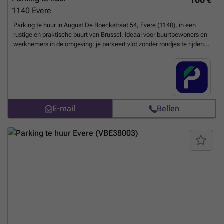
1140
Evere
Parking te huur in August De Boeckstraat 54, Evere (1140), in een
rustige en praktische buurt van Brussel. Ideaal voor buurtbewoners en
werknemers in de omgeving: je parkeert vlot zonder rondjes te rijden
op zoek naar een plaats. Station Evere ligt vlakbij en verschillende
openbaarvervoerverbindingen bedienen de wijk, handig richting het
centrum en omliggende buurten. Reserveer vandaag nog online en
parkeer elke dag zonder stress. U kunt uw parkeerplaats direct
boeken op de volgende link: ###
Meer weten?
E-mail
Bellen