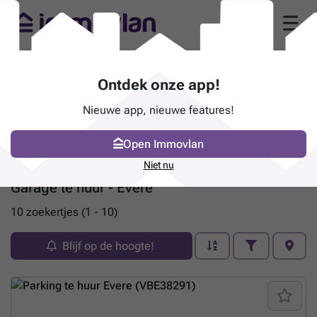
Ontdek onze app!
Nieuwe app, nieuwe features!
Open Immovlan
Niet nu
Garage te huur - Evere
10 zoekertjes (1 - 10)
Blijf op de hoogte!