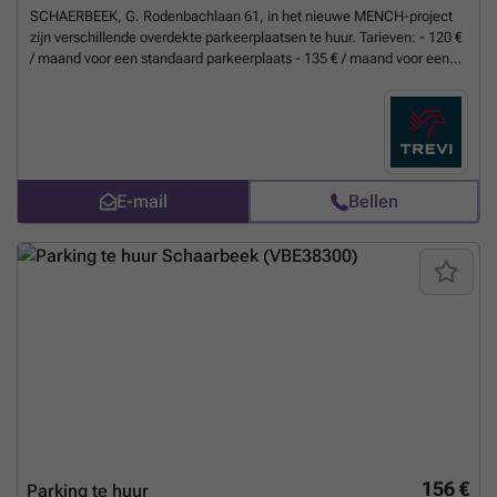
SCHAERBEEK, G. Rodenbachlaan 61, in het nieuwe MENCH-project
zijn verschillende overdekte parkeerplaatsen te huur. Tarieven: - 120 €
/ maand voor een standaard parkeerplaats - 135 € / maand voor een
parkeerplaats met laadpaal. Direct beschikbaar. INFORMATIE en
BEZICHTIGINGEN via de website van TREVI of op ###
Meer weten?
E-mail
Bellen
156 €
Parking te huur