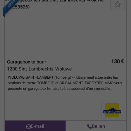
NIEUW
130 €
Garagebox te huur
1200
Sint-Lambrechts-Woluwe
WOLUWE-SAINT-LAMBERT (Tomberg) -- Idéalement situé entre les
stations de métro TOMBERG et GRIBAUMONT. EXPERTISSIMMO vous
présente un garage box fermé situé au sous-sol d'un immeuble.
Dimension : Profondeur 5m90 et Largueur 2,71m - Porte de garage
dont la hauteur est 1,95 m sur largueur 2,36m. Loyer : 130€/mois - 2
Mois de garantie - Libre Immédiatement. Location uniquement pour
garer une voiture ou moto, pas de stockage de matériel
professionnel!
Meer weten?
E-mail
Bellen