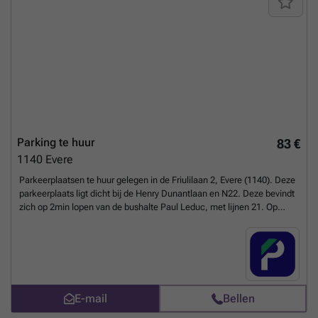
Parking te huur
83 €
1140
Evere
Parkeerplaatsen te huur gelegen in de Friulilaan 2, Evere (1140). Deze
parkeerplaats ligt dicht bij de Henry Dunantlaan en N22. Deze bevindt
zich op 2min lopen van de bushalte Paul Leduc, met lijnen 21. Op
300meter bevindt zich de tramhalte Pentathlon, met lijn 62. Deze
parking ligt dicht bij vele scholen, winkels en het winkelcentrum van
Evere. Deze parking is ideaal voor wie in de buurt werkt. Reserveer uw
parkeerplaats nu online! U kunt uw parkeerplaats direct boeken op de
volgende link: ### %20-%20evere/avenue-du-frioul-2-10-evere-
2738?
E-mail
Bellen
utm_source=ubiflow&utm_medium=referral&utm_campaign=parking
_listing&utm_content=be
Meer weten?