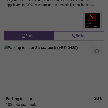
toegankelijk en bereikbaar, te huur in residentie Pelikaan, recent
opgeleverd in 2009. De staanplaats is onmiddellijk beschikbaar.
Contacteer Frederik voor meer informatie of een eerste bezoek:
###
Meer weten?
E-mail
Bellen
120 €
Parking te huur
1030
Schaarbeek