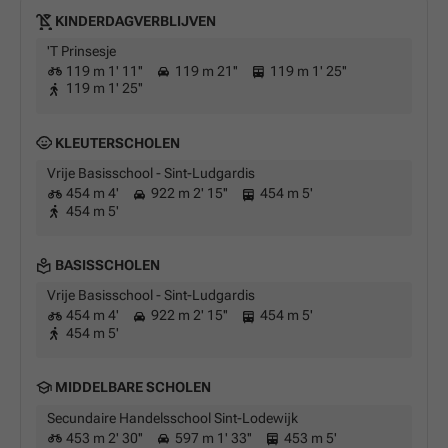
KINDERDAGVERBLIJVEN
'T Prinsesje
119 m 1' 11''
119 m 21''
119 m 1' 25''
119 m 1' 25''
KLEUTERSCHOLEN
Vrije Basisschool - Sint-Ludgardis
454 m 4'
922 m 2' 15''
454 m 5'
454 m 5'
BASISSCHOLEN
Vrije Basisschool - Sint-Ludgardis
454 m 4'
922 m 2' 15''
454 m 5'
454 m 5'
MIDDELBARE SCHOLEN
Secundaire Handelsschool Sint-Lodewijk
453 m 2' 30''
597 m 1' 33''
453 m 5'