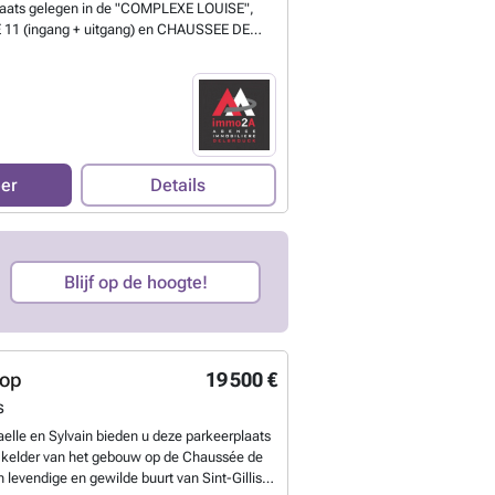
plaats gelegen in de "COMPLEXE LOUISE",
11 (ingang + uitgang) en CHAUSSEE DE
alleen ingang). In de buurt van: AVENUE
PHANIE, Rue du BAILLI... Huur =
rmijn = 1 jaar. Bezoek, info : SMS/WhatsApp
s. Delbrouck - AGENCE IMMO2A-
r weten?
eer
Details
Blijf op de hoogte!
oop
19 500 €
s
elle en Sylvain bieden u deze parkeerplaats
e kelder van het gebouw op de Chaussée de
n levendige en gewilde buurt van Sint-Gillis.