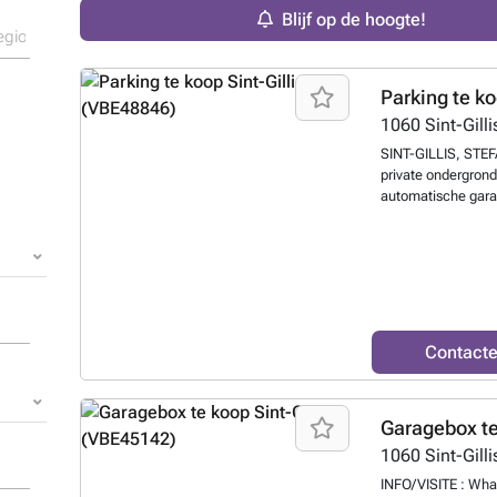
Blijf op de hoogte!
Parking te k
1060
Sint-Gilli
SINT-GILLIS, STEFA
private ondergrond
automatische gara
Louizalaan. Lasten
bezichtigen!
Meer
Contact
Garagebox t
1060
Sint-Gilli
INFO/VISITE : Wha