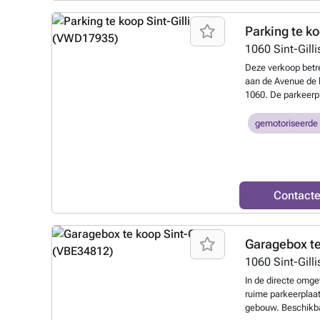
Parking te k
1060
Sint-Gilli
Deze verkoop betr
aan de Avenue de l
1060. De parkeerp
parking die toegank
afstandsbediening
gemotoriseerde
een maximale hoog
een afmeting van 5
één van de plaatse
de plaatsen nummer
aanbieding. De vr
Contact
bedraagt 25.000 eu
gelegen, wat extr
een veilige stallin
Garagebox t
gemeenschappelijk
bedragen 40 euro,
1060
Sint-Gilli
verkoop. De afgesl
In de directe omge
waardoor het gebr
ruime parkeerplaat
geïnteresseerden i
gebouw. Beschikba
zodat u de facilitei