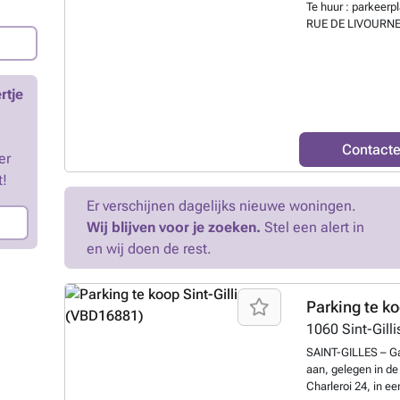
Te huur : parkeer
RUE DE LIVOURNE 
CHARLEROI 40-48 (
LOUISE, Place STE
95€/maand. Huurte
= ### (Dhr. Chri
rtje
DELBROUCK)
Mee
Contact
er
t!
Er verschijnen dagelijks nieuwe woningen.
Wij blijven voor je zoeken.
Stel een alert in
en wij doen de rest.
Parking te k
1060
Sint-Gilli
SAINT-GILLES – Ga
aan, gelegen in d
Charleroi 24, in ee