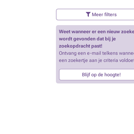
Meer filters
Weet wanneer er een nieuw zoeke
wordt gevonden dat bij je
zoekopdracht past!
Ontvang een e-mail telkens wanne
een zoekertje aan je criteria voldoe
Blijf op de hoogte!