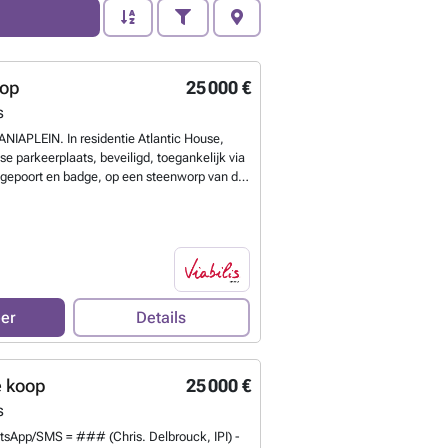
oop
25 000 €
s
NIAPLEIN. In residentie Atlantic House,
se parkeerplaats, beveiligd, toegankelijk via
gepoort en badge, op een steenworp van de
 van ongeveer € 39 per maand. Snel te
 weten?
eer
Details
e koop
25 000 €
s
tsApp/SMS = ### (Chris. Delbrouck, IPI) -