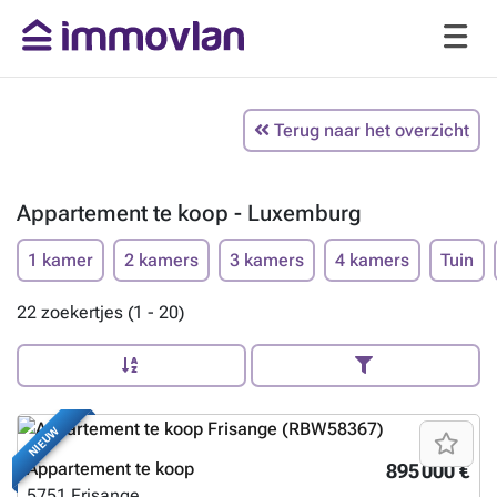
Terug naar het overzicht
Appartement te koop - Luxemburg
1 kamer
2 kamers
3 kamers
4 kamers
Tuin
22 zoekertjes (1 - 20)
NIEUW
Appartement te koop
895 000 €
5751
Frisange