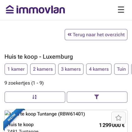
Terug naar het overzicht
Huis te koop - Luxemburg
1 kamer
2 kamers
3 kamers
4 kamers
Tuin
9 zoekertjes (1 - 9)
NIEUW
Huis te koop
1 299 000 €
7481
Tuntange