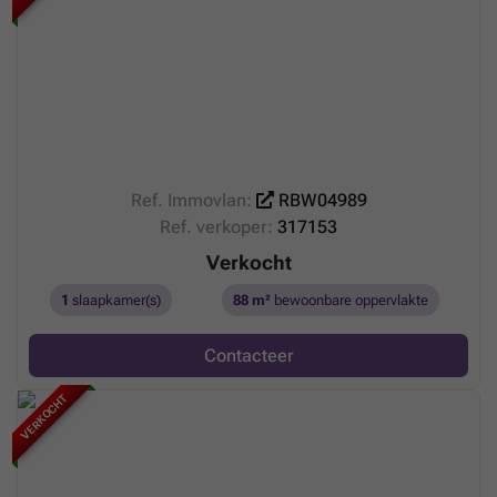
Ref. Immovlan:
RBW04989
Ref. verkoper:
317153
Verkocht
1
slaapkamer(s)
88 m²
bewoonbare oppervlakte
Contacteer
VERKOCHT