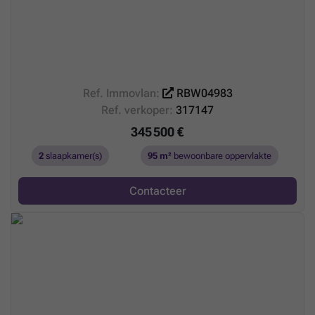
Ref. Immovlan:
RBW04983
Ref. verkoper:
317147
345 500 €
2
slaapkamer(s)
95 m²
bewoonbare oppervlakte
Contacteer