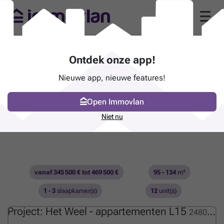
Ontdek onze app!
Nieuwe app, nieuwe features!
Open Immovlan
Niet nu
vanaf 345 500 € tot 469 500 €
95 - 134
m²
1 - 3
slaapkamer(s)
12
unit(s)
Project: Het Weel - appartementen L15
2480528-RMG01404929_OM_317145