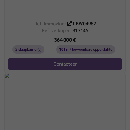
Ref. Immovlan:
RBW04982
Ref. verkoper:
317146
364 000 €
2
slaapkamer(s)
101 m²
bewoonbare oppervlakte
Contacteer