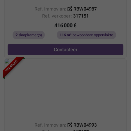
Ref. Immovlan:
RBW04987
Ref. verkoper:
317151
416 000 €
2
slaapkamer(s)
116 m²
bewoonbare oppervlakte
Contacteer
VERKOCHT
Ref. Immovlan:
RBW04993