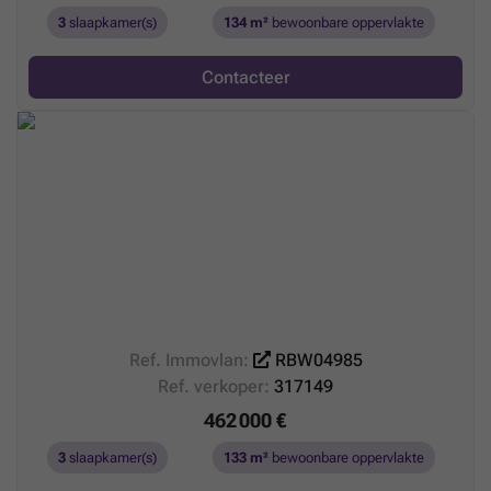
3
slaapkamer(s)
134 m²
bewoonbare oppervlakte
Contacteer
Ref. Immovlan:
RBW04985
Ref. verkoper:
317149
462 000 €
3
slaapkamer(s)
133 m²
bewoonbare oppervlakte