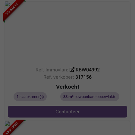
VERKOCHT
Ref. Immovlan:
RBW04992
Ref. verkoper:
317156
Verkocht
1
slaapkamer(s)
88 m²
bewoonbare oppervlakte
Contacteer
VERKOCHT