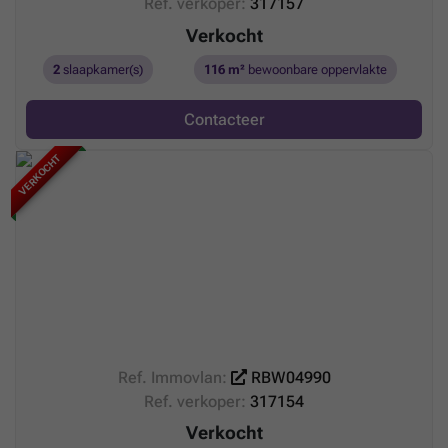
Ref. verkoper:
317157
Verkocht
2
slaapkamer(s)
116 m²
bewoonbare oppervlakte
Contacteer
VERKOCHT
Ref. Immovlan:
RBW04990
Ref. verkoper:
317154
Verkocht