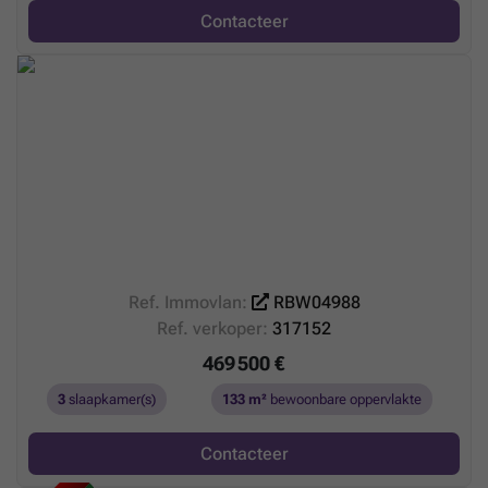
Contacteer
Ref. Immovlan:
RBW04988
Ref. verkoper:
317152
469 500 €
3
slaapkamer(s)
133 m²
bewoonbare oppervlakte
Contacteer