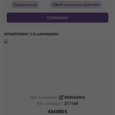
2
slaapkamer(s)
116 m²
bewoonbare oppervlakte
Contacteer
APPARTEMENT 3 SLAAPKAMERS
Ref. Immovlan:
RBW04984
Ref. verkoper:
317148
434 000 €