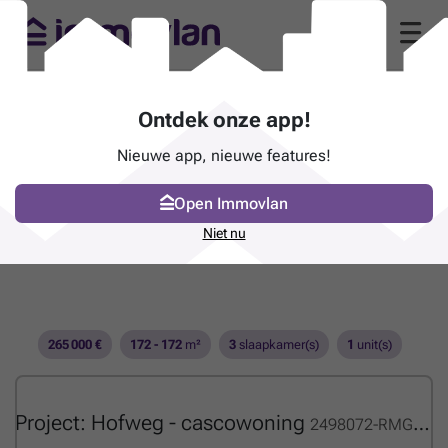
Ontdek onze app!
Nieuwe app, nieuwe features!
Open Immovlan
Niet nu
265 000 €
172 - 172
m²
3
slaapkamer(s)
1
unit(s)
Project: Hofweg - cascowoning
2498072-RMG01405617_OM_318584