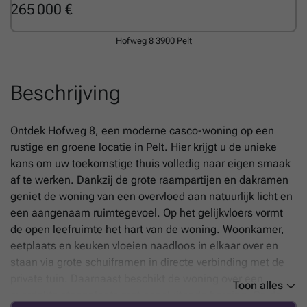
265 000 €
Hofweg 8
3900 Pelt
Beschrijving
Ontdek Hofweg 8, een moderne casco-woning op een
rustige en groene locatie in Pelt. Hier krijgt u de unieke
kans om uw toekomstige thuis volledig naar eigen smaak
af te werken. Dankzij de grote raampartijen en dakramen
geniet de woning van een overvloed aan natuurlijk licht en
een aangenaam ruimtegevoel. Op het gelijkvloers vormt
de open leefruimte het hart van de woning. Woonkamer,
eetplaats en keuken vloeien naadloos in elkaar over en
staan via grote schuiframen in directe verbinding met de
private tuin. Daarnaast beschikt de woning over een
Toon alles
overdekte staanplaats met aansluitende berging. Op de