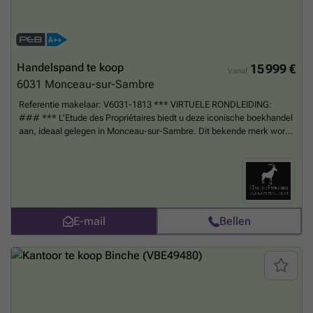
Handelspand te koop
15 999 €
Vanaf
6031
Monceau-sur-Sambre
Referentie makelaar: V6031-1813 *** VIRTUELE RONDLEIDING:
### *** L'Etude des Propriétaires biedt u deze iconische boekhandel
aan, ideaal gelegen in Monceau-sur-Sambre. Dit bekende merk wordt
al meer dan 40 jaar met succes geëxploiteerd en geniet een trouwe
klantenkring en een uitstekende reputatie in de regio. Deze kans is
ideaal voor een zelfstandige, een koppel of een investeerder die een
stabiele en onmiddellijk exploiteerbare activiteit wil overnemen.
Indeling van het pand: De winkel bestaat uit een voorruimte die is
ingericht voor het ontvangen van klanten, een kantoor, een magazijn
E-mail
Bellen
en een toilet. Alle apparatuur maakt deel uit van de verkoop,
waaronder met name het FGO-systeem, de toonbank, de loterij, de
broodjeshoek, de night shop-ruimte en de rekken. Buiten geniet het
pand van een strategische ligging met parkeergelegenheid in de buurt
en uitstekende zichtbaarheid. Comfort en voordelen: al meer dan 40
jaar een bekende zaak, trouwe klantenkring, uitstekende ligging,
direct inzetbaar, materiaal inbegrepen in de verkoop, goede