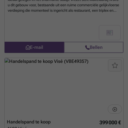
u dit gebouw voor, bestaande uit een ruime commerciële gelijkvloerse
verdieping die momenteel is ingericht als restaurant, een triplex en
een studio met terras. Geniet van een strategische ligging in de
onmiddellijke nabijheid van de autosnelwegen en alle voorzieningen.
Kelderverdieping: 4 kelders. Gelijkvloers (handelsruimte):
gemeenschappelijke inkomhal, restaurantzaal +/- 75 m², toog,
keuken en bijkeuken +/- 16 m², sanitaire voorzieningen en wastafel.
Triplex met 6 kamers (verhuurd) 1e : hal, woonkamer +/- 18 m²,
E-mail
Bellen
ingerichte keuken +/- 15 m², badkamer. 2e : nachthal, 3 kamers +/- 9,
15 en 18 m². 3e : nachthal, 2 kamers +/- 15 en 18 m², badkamer.
Volledig gerenoveerde studio in 2026 (vrij) 1e verdieping: hal met
afzonderlijk toilet, leefruimte +/- 18 m² met nog te installeren
keukenhoek, slaapkamer met douchehoek. Diverse:
gemeenschappelijke centrale verwarming op aardgas voor de
handelsruimte en de triplex, één elektriciteitsmeter met tussentellers,
de elektrische installatie zal conform zijn bij het verlijden van de akte,
PVC-ramen met dubbele beglazing, tot. oppervlakte: 130 m²,
bewoonbare oppervlakte: +/- 290 m². E-prestatie.: 1/ EPC nr.:
20260708026179, EPC: G, E-score: 1187 kWh/m².jaar, E-bruik:
131.890 kWh/jaar. 2/ EPC nr.: 20260708025964, EPC: G, E-score: 979
kWh/m².jaar, E-bruik: 43.591 kWh/jaar. TAL VAN MOGELIJKHEDEN !
EEN UITGELEZEN KANS ! Meer informatie op ### !
Meer weten?
Handelspand te koop
399 000 €