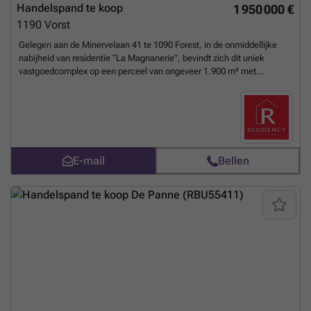
EEN UITGELEZEN KANS ! Meer informatie op ### !
Meer weten?
Handelspand te koop
1 950 000 €
1190
Vorst
Gelegen aan de Minervelaan 41 te 1090 Forest, in de onmiddellijke
nabijheid van residentie “La Magnanerie”, bevindt zich dit uniek
vastgoedcomplex op een perceel van ongeveer 1.900 m² met
uitzonderlijk exploitatiepotentieel. Het pand bestaat uit een ruime
commerciële gelijkvloerse verdieping van ongeveer 600 m² bruikbare
oppervlakte, momenteel ingericht in grote open ruimtes die eenvoudig
aanpasbaar zijn voor tal van activiteiten. Op de verdiepingen bevinden
zich twee woonentiteiten met mooie volumes en een uitstekende
lichtinval. Het geheel wordt aangevuld met een groot terras van
E-mail
Bellen
ongeveer 150 m², ideaal georiënteerd op het zuiden, evenals een zeer
ruime buitenzone met uitgebreide parkeermogelijkheden. De
configuratie van het terrein, de breedte van het perceel en de
beschikbare volumes bieden talrijke exploitatiescenario’s. Dit pand
leent zich perfect voor een gemengd project met commerciële
activiteit, kantoren, diensten, opslag of woningen, maar ook voor een
meer globale herontwikkeling van het perceel. De beschikbare
oppervlaktes en de inplanting van het gebouw laten verschillende
configuraties toe volgens de behoeften van de koper (onder
voorbehoud van het verkrijgen van de nodige vergunningen).
Strategische ligging in de onmiddellijke nabijheid van een belangrijk
residentieel complex, in een vlot bereikbare omgeving met sterk