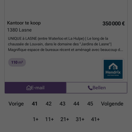
Kantoor te koop
350 000 €
1380
Lasne
UNIQUE à LASNE (entre Waterloo et La Hulpe) | Le long de la
chaussée de Louvain, dans le domaine des "Jardins de Lasne"|
Magnifique espace de bureaux récent et aménagé avec beaucoup de
goûts | Situé au 1er étage (pas d'ascenseur), ce plateau de +/- 110 m²
est constitué d'un open-space (6 personnes), d'une salle de réunion,
110
m²
d'une cuisine équipée, de 2 sanitaires H/F + douche | Nombreux
meubles intégrés (rangements, vestiaire, IT, archives) | Environnement
de travail sécurisé et très vert | Espace très agréable et lumineux,
joliment décoré | Parquet au sol, stores aux fenêtres | Espace équipé
E-mail
Bellen
d'air-co, RJ45, luminaires LED, alarme, panneaux photovoltaïques
privatifs, bâtiment avec accès sécurisé | 5 places de parking privatives
avec 3 bornes de recharge | Précompte Immobilier 2025 : 1.165€ - RC
Vorige
41
42
43
44
45
Volgende
non indexé : 1.568€ | Possibilité de reprendre le mobilier, le
rétroprojecteur, l'imprimante, ... | Contactez notre équipe Corporate
pour plus d'infos au ### ou ### ou Nathalie Blatter : ###
Meer
1+
11+
21+
31+
41+
weten?