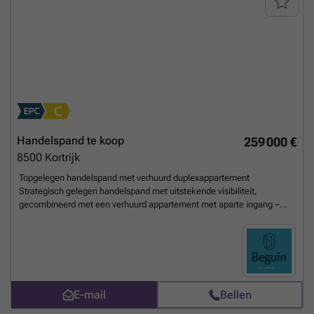
kantoor, perfect voor ondernemingen die willen investeren in een
professionele werkplek met optimale bereikbaarheid en comfort. Te
koop via Immo Beguin, jouw vastgoedexpert sinds 2009, met kantoren
in Ronse, Waregem, Kortrijk, Deinze, Doornik en Lessines.
Meer
weten?
Handelspand te koop
259 000 €
8500
Kortrijk
Topgelegen handelspand met verhuurd duplexappartement
Strategisch gelegen handelspand met uitstekende visibiliteit,
gecombineerd met een verhuurd appartement met aparte ingang –
ideaal als investering of combinatie wonen/werken. Het gelijkvloers
omvat een ruim en lichtrijk handelspand met aparte praktijkruimte,
keuken en een handige berging. Op de eerste verdieping bevindt zich
een mooi gerenoveerd duplexappartement bestaande uit de lichtrijke
leefruimte met open geïnstalleerde keuken, een grote slaapkmer met
dressing, ingerichte douchekamer en een extra berging. Een veelzijdig
E-mail
Bellen
eigendom op een toplocatie met sterke commerciële troeven en een
stabiel huurrendement.
Meer weten?