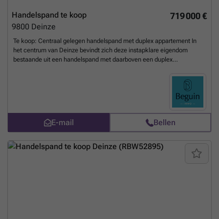
Handelspand te koop
719 000 €
9800
Deinze
Te koop: Centraal gelegen handelspand met duplex appartement In
het centrum van Deinze bevindt zich deze instapklare eigendom
bestaande uit een handelspand met daarboven een duplex
appartement. Wat maakt dit pand uniek? De handelsruimte op het
gelijkvloers is volledig ingericht met ingemaakte kasten en een
toonbank en leent zich perfect voor diverse activiteiten zoals kantoor,
showroom, traiteur of handelszaak. Boven bevindt zich het prachtig
afgewerkte duplex appartement. Indeling: lichtrijke leefruimte, open
keuken, gastentoilet, drie volwaardige slaapkamers, dressing en
E-mail
Bellen
badkamer. Bovendien is er ook nog een ruim terras en tuin aanwezig.
Voor wie is dit ideaal? Ideaal voor zelfstandigen, vrije beroepen of
investeerders die op zoek zijn naar een veelzijdige eigendom met
commerciële mogelijkheden en een comfortabele woonruimte +
buitenruimte. Interesse? Contacteer Immo Beguin voor meer
informatie of een bezoek via ### Te koop via Immo Beguin, jouw
vastgoedexpert sinds 2009, met kantoren in Ronse, Waregem,
Kortrijk, Deinze, Doornik en Lessines.
Meer weten?