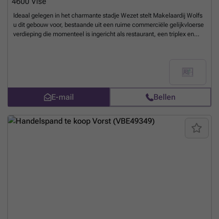
4600
Visé
Ideaal gelegen in het charmante stadje Wezet stelt Makelaardij Wolfs
u dit gebouw voor, bestaande uit een ruime commerciële gelijkvloerse
verdieping die momenteel is ingericht als restaurant, een triplex en
een studio met terras. Geniet van een strategische ligging in de
onmiddellijke nabijheid van de autosnelwegen en alle voorzieningen.
Kelderverdieping: 4 kelders. Gelijkvloers (handelsruimte):
gemeenschappelijke inkomhal, restaurantzaal +/- 75 m², toog,
keuken en bijkeuken +/- 16 m², sanitaire voorzieningen en wastafel.
Triplex met 6 kamers (verhuurd) 1e : hal, woonkamer +/- 18 m²,
E-mail
Bellen
ingerichte keuken +/- 15 m², badkamer. 2e : nachthal, 3 kamers +/- 9,
15 en 18 m². 3e : nachthal, 2 kamers +/- 15 en 18 m², badkamer.
Volledig gerenoveerde studio in 2026 (vrij) 1e verdieping: hal met
afzonderlijk toilet, leefruimte +/- 18 m² met nog te installeren
keukenhoek, slaapkamer met douchehoek. Diverse:
gemeenschappelijke centrale verwarming op aardgas voor de
handelsruimte en de triplex, één elektriciteitsmeter met tussentellers,
de elektrische installatie zal conform zijn bij het verlijden van de akte,
PVC-ramen met dubbele beglazing, tot. oppervlakte: 130 m²,
bewoonbare oppervlakte: +/- 290 m². E-prestatie.: 1/ EPC nr.:
20260708026179, EPC: G, E-score: 1187 kWh/m².jaar, E-bruik:
131.890 kWh/jaar. 2/ EPC nr.: 20260708025964, EPC: G, E-score: 979
kWh/m².jaar, E-bruik: 43.591 kWh/jaar. TAL VAN MOGELIJKHEDEN !