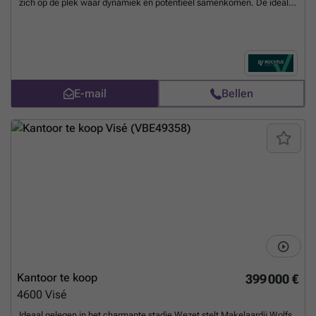
zich op dé plek waar dynamiek en potentieel samenkomen. De ideale
locatie voor een bloeiende handelszaak – uw klanten staan hier
letterlijk voor de deur!Handelsruimte:Ca. 150 m² gelijkvloerse
handelsruimte met kelderPerfect geschikt voor winkel, kantoor of
horecazaakGrote vitrine en uitstekende zichtbaarheidWoning met
aparte ingang:De bovenliggende woning werd recent en smaakvol
gerenoveerd, met een doordachte indeling die wonen en werken
E-mail
Bellen
volledig scheidt.1e verdieping: ruime leefruimte met eetkamer en
open, volledig uitgeruste keukenTussenverdieping: stijlvolle badkamer
met inloopdouche, ligbad, lavabomeubel en toilet2e verdieping: 2
ruime slaapkamers3e verdieping: 2 extra slaapkamers, beide met
toegang tot een badkamer met douche en toiletWaarom dit pand?
Commerciële toplocatie met sterk groeiend potentieelComfortabele
gezinswoning met moderne afwerkingIdeale combinatie van
ondernemen en wonenMis deze zeldzame opportuniteit niet –
contacteer ons vandaag nog voor meer informatie of een
bezichtiging!
Meer weten?
Kantoor te koop
399 000 €
4600
Visé
Ideaal gelegen in het charmante stadje Wezet stelt Makelaardij Wolfs