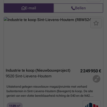
(11 m²) Polyvalente ruimtes (14 m² en 12 m²) Badkamer 2 Toiletten
E-mail
Bellen
Bergingen Tuin met terras Terras (16m²) Troeven: Centrale ligging in
Ganshoren Nabij openbaar vervoer en park Grote handelsruimte met
flexibiliteit in indeling Voor meer info: ### Neem vandaag nog
contact op met je ERA-makelaar voor een bezoek. JOUW
DROOMHANDELSPAND. ZO GEVONDEN! De gegeven oppervlaktes
en informatie zijn louter indicatief en houden geen juridische
verbintenis in
Meer weten?
Industrie te koop (Nieuwbouwproject)
2 249 950 €
9520
Sint-Lievens-Houtem
Uitstekend gelegen nieuwbouw magazijnruimte met verhard
buitenterrein in Sint-Lievens-Houtem (Bavegem) te koop. De site
geniet van een vlotte bereikbaarheid richting de E40 en de N42.
Hierdoor zijn er vlotte verbindingen richting Aalst, Gent, Brussel en
omliggende gemeenten.De casco loods van 1.129 m² is opgebouwd
1129
m²