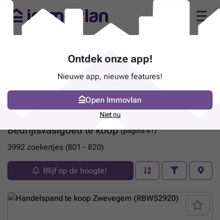
Ontdek onze app!
Nieuwe app, nieuwe features!
Open Immovlan
Niet nu
Bedrijfsvastgoed te koop
(pagina 41)
3992 zoekertjes (801 - 820)
Blijf op de hoogte!