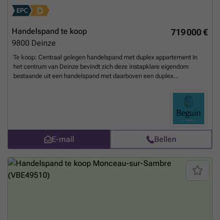
Handelspand te koop
719 000 €
9800
Deinze
Te koop: Centraal gelegen handelspand met duplex appartement In
het centrum van Deinze bevindt zich deze instapklare eigendom
bestaande uit een handelspand met daarboven een duplex
appartement. Wat maakt dit pand uniek? De handelsruimte op het
gelijkvloers is volledig ingericht met ingemaakte kasten en een
toonbank en leent zich perfect voor diverse activiteiten zoals kantoor,
showroom, traiteur of handelszaak. Boven bevindt zich het prachtig
afgewerkte duplex appartement. Indeling: lichtrijke leefruimte, open
keuken, gastentoilet, drie volwaardige slaapkamers, dressing en
E-mail
Bellen
badkamer. Bovendien is er ook nog een ruim terras en tuin aanwezig.
Voor wie is dit ideaal? Ideaal voor zelfstandigen, vrije beroepen of
investeerders die op zoek zijn naar een veelzijdige eigendom met
commerciële mogelijkheden en een comfortabele woonruimte +
buitenruimte. Interesse? Contacteer Immo Beguin voor meer
informatie of een bezoek via ### Te koop via Immo Beguin, jouw
vastgoedexpert sinds 2009, met kantoren in Ronse, Waregem,
Kortrijk, Deinze, Doornik en Lessines.
Meer weten?