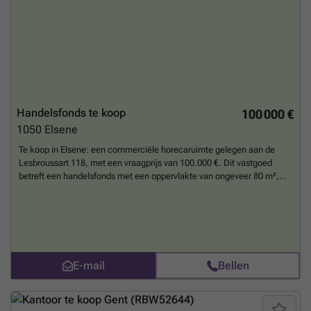
kWh/m² per jaar. De totale grondoppervlakte bedraagt 50 m², wat ook
buitenruimte omvat. Momenteel is het kantoorruimte met
appartement niet verhuurd, wat kopers de mogelijkheid biedt om het
pand naar eigen wens in te richten en te gebruiken. Tevens is er één
douchecabine aanwezig binnen de sanitaire voorzieningen. Er wordt
geen BTW aangerekend bij de aankoop van dit vastgoed. Gelegen in
het hart van Binche, geniet deze eigendom een gunstige ligging die
zowel commerciële zichtbaarheid als wooncomfort garandeert. Deze
combinatie maakt het tot een aantrekkelijke investering met een
Handelsfonds te koop
100 000 €
potentieel bruto huurrendement van meer dan 12%, gebaseerd op een
1050
Elsene
mogelijke huuropbrengst van 2.000 euro per maand. Voor
geïnteresseerden in dit vastgoedobject is dit een kans om te
Te koop in Elsene: een commerciële horecaruimte gelegen aan de
investeren in een veelzijdig pand met een stevige basis en diverse
Lesbroussart 118, met een vraagprijs van 100.000 €. Dit vastgoed
gebruiksmogelijkheden. Neem gerust contact op voor meer informatie
betreft een handelsfonds met een oppervlakte van ongeveer 80 m²,
of om een bezoek in te plannen.
Meer weten?
ideaal gelegen in een levendige straat die bekend staat om zijn diverse
aanbod aan winkels, cafés en restaurants. De locatie biedt
uitstekende zichtbaarheid en vormt een aantrekkelijke uitvalsbasis
voor horecazaken die willen profiteren van het bruisende stadsleven
nabij de Place Flagey. De horecazaak wordt momenteel uitgebaat als
buurtbistro en beschikt over een volledig uitgeruste keuken, waardoor
E-mail
Bellen
ze klaar is om onmiddellijk te worden voortgezet. Verder omvat het
pand vier kelders die zorgen voor ruime opslagmogelijkheden, wat een
belangrijk praktisch voordeel biedt voor de dagelijkse werking van het
bedrijf. Er is een terras aanwezig, wat extra aantrekkingskracht kan