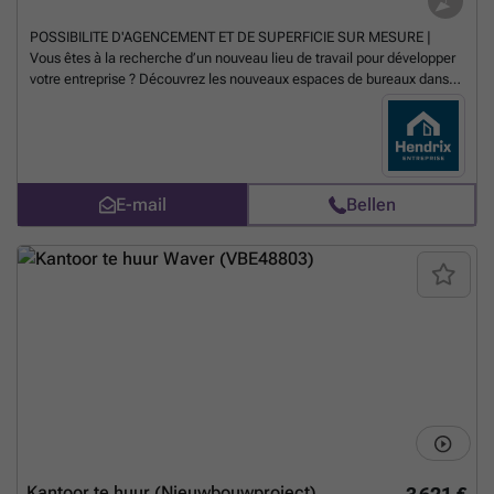
POSSIBILITE D'AGENCEMENT ET DE SUPERFICIE SUR MESURE |
Vous êtes à la recherche d’un nouveau lieu de travail pour développer
votre entreprise ? Découvrez les nouveaux espaces de bureaux dans le
projet ''Le Parc de L’Europe Green Business Park''. Situé à l'entrée d'un
parc d’activités mixte idéalement situé à Wavre, au portes de
Bruxelles, le long d'un des grands axes principaux les plus empruntés
de Wavre. Cette nouvelle construction offre 5 espaces de bureau et 2
showroom B2B regroupés dans un bâtiment d’environ 3 627 m². Nous
E-mail
Bellen
vous proposons ce plateau de bureaux de 4421m² situé au deuxième
étage de cet immeuble moderne. Chaque espace répond aux
standards technologiques les plus élevés et aux normes les plus
récentes en matière de sécurité et de durabilité (normes énergétiques
PEB) grâce à une labélisation BREEAM®. Un agencement intelligent,
un design architectural moderne et les applications technologiques les
plus récentes garantissent un environnement de travail agréable. Le
plus pour votre activité ? Des espaces d'entrepôts et logistiques
construits directement à l'arrière de l'immeuble de bureaux proposant
une surface allant jusqu'à 249m². Vous souhaitez en savoir plus ?
Contactez notre équipe au ### | ###
Meer weten?
Kantoor te huur (Nieuwbouwproject)