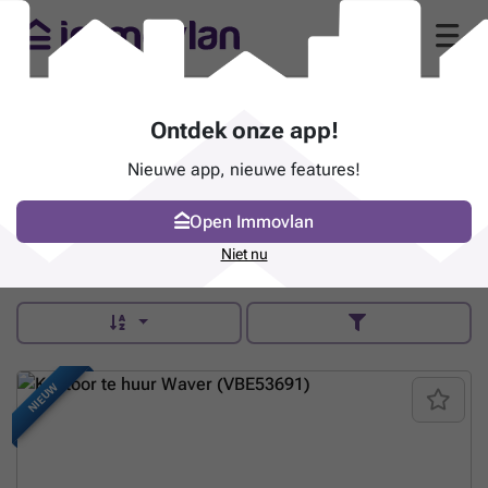
Hendrix Professionnels (1301
Ontdek onze app!
Bierges)
Nieuwe app, nieuwe features!
Rue de Wavre 27 - 1301 Bierges
hendrix.be/entreprise
Open Immovlan
Contacteer
Niet nu
NIEUW