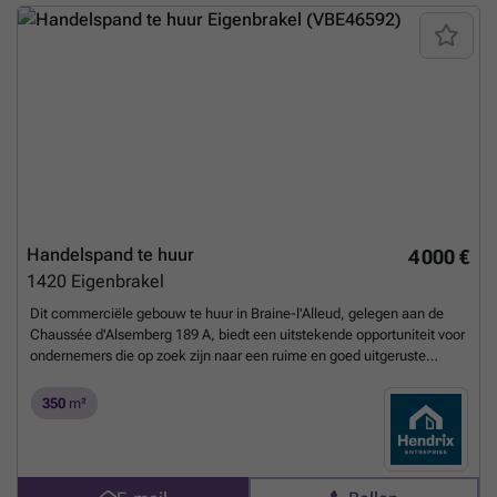
Handelspand te huur
4 000 €
1420
Eigenbrakel
Dit commerciële gebouw te huur in Braine-l'Alleud, gelegen aan de
Chaussée d'Alsemberg 189 A, biedt een uitstekende opportuniteit voor
ondernemers die op zoek zijn naar een ruime en goed uitgeruste
locatie. Met een huurprijs van 4.000 euro per maand, is deze
eigendom, geregistreerd onder referentie VBE46592, direct
350
m²
beschikbaar bij akte. Het pand verkeert in uitstekende staat en
beschikt over een breed uitstalraam van 10 meter, wat ideaal is voor
het presenteren van producten of diensten aan het publiek. De
commerciële ruimte omvat een kelder en is uitgerust met alle nodige