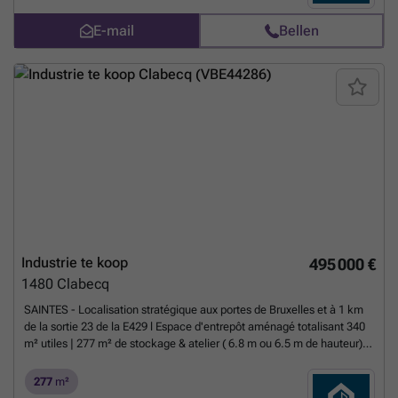
propriétaire. Porte d'accès de 2m/2 Loyer : 2.150€ , provision de
charges 450€/mois. 2 places de parkings privatives sont comprises
E-mail
Bellen
dans le loyer. Info et visite : ### - ###
Meer weten?
Industrie te koop
495 000 €
1480
Clabecq
SAINTES - Localisation stratégique aux portes de Bruxelles et à 1 km
de la sortie 23 de la E429 l Espace d'entrepôt aménagé totalisant 340
m² utiles | 277 m² de stockage & atelier ( 6.8 m ou 6.5 m de hauteur)
Accès eau chaude, eau froide et eau de pluie (citerne de 10 000L) 63
m² en mezzanine en béton pour des bureaux agréables et lumineux
277
m²
dotés de finitions soignées (cloisons, éclairage LED, WC privatif) et