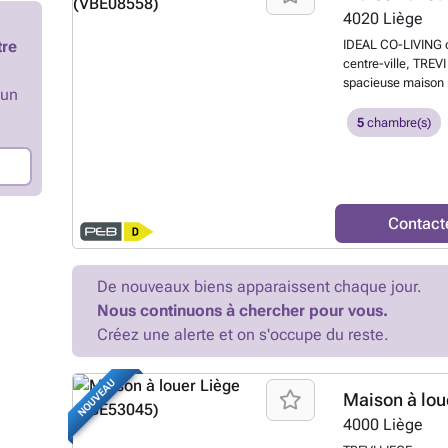
de réception PEB :
4020
Liège
19925 kWh/an - Numéro : ‭20231004024379‬ 
tre
IDEAL CO-LIVING d
d’un emplacement 
centre-ville, TREV
Médiacité, vous per
spacieuse maison r
commodités environ
’un
chaussée se compo
ou avoir plus d'i
ouverte entièreme
5
chambre(s)
### GROUP SKYIMMO
premier étage com
et non contractuel
douches avec WC.
offre. »
En savoir 
configuration, au 
de bains intégrée. 
double vitrage, Ce 
Contact
est libre immédiat
charges comprises (
nettoyage des par
De nouveaux biens apparaissent chaque jour.
comprises)pour le d
Nous continuons à chercher pour vous.
rapidement. infor
l'agence au ### o
Créez une alerte et on s'occupe du reste.
à titre indicatives
constitue pas une 
NOUVEAU
Maison à lou
4000
Liège