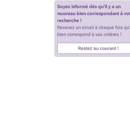
Soyez informé dès qu’il y a un
nouveau bien correspondant à vo
recherche !
Recevez un email à chaque fois qu
bien correspond à vos critères !
Restez au courant !