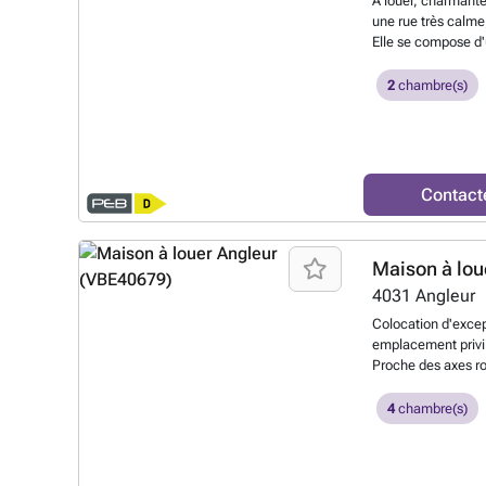
À louer, charmant
une rue très calme
Elle se compose d'
d'une salle de bai
ainsi que d'un agré
2
chambre(s)
beaux jours. La ma
double vitrage, d'
individuels pour l'e
immédiatement. Lo
alliant confort, tr
Contact
savoir plus ?
Maison à lou
4031
Angleur
Colocation d'excep
emplacement privil
Proche des axes ro
Sart-Tilman et à l
du tunnel de Coint
4
chambre(s)
centre-ville de Li
services. Les tra
accessibles grâce à