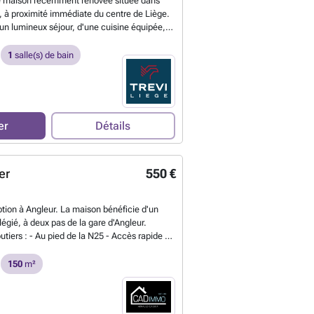
e maison récemment rénovée située dans
, à proximité immédiate du centre de Liège.
un lumineux séjour, d'une cuisine équipée,
ns, de deux chambres confortables à l'étage
able espace extérieur, idéal pour profiter des
1
salle(s) de bain
ison bénéficie d'un PEB C, de châssis en
un chauffage central au gaz et de compteurs
au, le gaz et l'électricité. Libre
yer : 925 €/mois. Une excellente opportunité
anquillité et proximité des commodités.
En
er
Détails
er
550 €
tion à Angleur. La maison bénéficie d'un
égié, à deux pas de la gare d'Angleur.
utiers : - Au pied de la N25 - Accès rapide au
a route du Condroz - À une minute de l'entrée
e Proche du centre commercial Belle-Île, au
150
m²
ège ainsi qu'à de nombreux commerces et
nsports en commun sont facilement
 l'arrêt de bus à coté de la maison, desservi