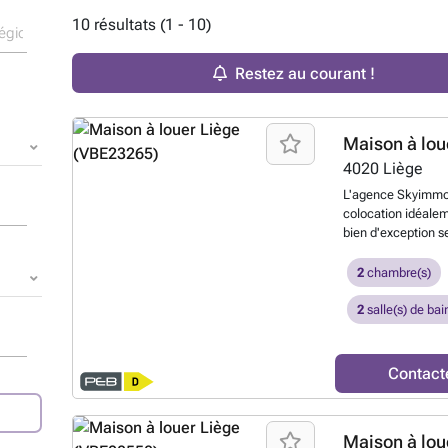
10 résultats (1 - 10)
Restez au courant !
Maison à lou
4020
Liège
L'agence Skyimmo a
colocation idéalem
bien d'exception s
(3) - salon commun
équipée commune (
2
chambre(s)
privative (9) - sal
nuit (2) - chambre p
2
salle(s) de bai
Cette magnifique c
pour des locataire
Entièrement rénovée
Contact
immédiatement – il
💰 Loyer : 600€/mo
Électricité : conf
Maison à lou
Châssis : double v