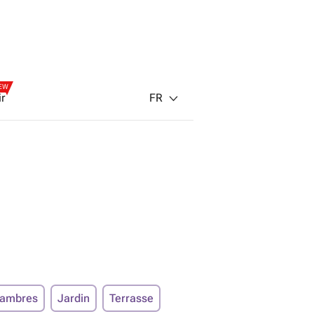
EW
FR
ir
hambres
Jardin
Terrasse