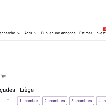
N
echerche
Actu
Publier une annonce
Estimer
Invest
iège
açades - Liège
1 chambre
2 chambres
3 chambres
4 c