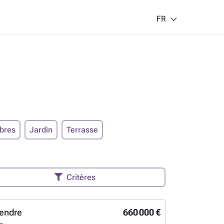
FR
bres
Jardin
Terrasse
Critères
endre
660 000 €