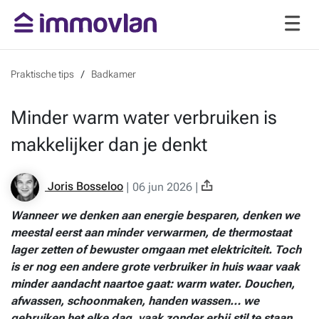
Praktische tips
Badkamer
Minder warm water verbruiken is
makkelijker dan je denkt
Joris Bosseloo
|
06 jun 2026
|
Wanneer we denken aan
energie besparen
, denken we
meestal eerst aan minder verwarmen, de thermostaat
lager zetten of bewuster omgaan met elektriciteit. Toch
is er nog een andere grote verbruiker in huis waar vaak
minder aandacht naartoe gaat:
warm water
. Douchen,
afwassen, schoonmaken, handen wassen… we
gebruiken het elke dag, vaak zonder erbij stil te staan.