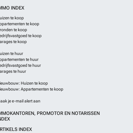
MMO INDEX
uizen te koop
ppartementen te koop
ronden te koop
edrijfsvastgoed te koop
arages te koop
uizen te huur
ppartementen te huur
edrijfsvastgoed te huur
arages te huur
ieuwbouw: Huizen te koop
ieuwbouw: Appartementen te koop
aak je e-mail alert aan
MMOKANTOREN, PROMOTOR EN NOTARISSEN
NDEX
RTIKELS INDEX