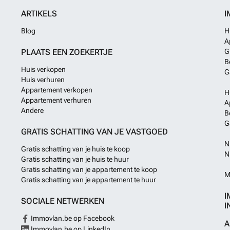
ARTIKELS
I
Blog
H
A
PLAATS EEN ZOEKERTJE
G
B
Huis verkopen
G
Huis verhuren
Appartement verkopen
H
Appartement verhuren
A
Andere
B
G
GRATIS SCHATTING VAN JE VASTGOED
N
Gratis schatting van je huis te koop
N
Gratis schatting van je huis te huur
Gratis schatting van je appartement te koop
M
Gratis schatting van je appartement te huur
I
SOCIALE NETWERKEN
I
Immovlan.be op Facebook
A
Immovlan.be op LinkedIn