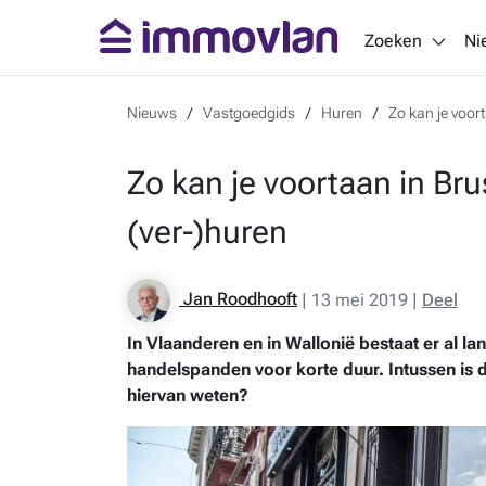
Zoeken
Ni
Nieuws
Vastgoedgids
Huren
Zo kan je voor
Zo kan je voortaan in Br
(ver-)huren
Jan Roodhooft
|
13 mei 2019
|
Deel
In Vlaanderen en in Wallonië bestaat er al la
handelspanden voor korte duur. Intussen is d
hiervan weten?