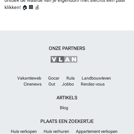
ontdek de waarde van je eigendom met slechts een paar
klikken! 🏠 🏢 💰
ONZE PARTNERS
Vakantieweb
Gocar
Rula
Landbouwleven
Cinenews
Out
Jobbo
Rendez-vous
ARTIKELS
Blog
PLAATS EEN ZOEKERTJE
Huis verkopen
Huis verhuren
Appartement verkopen